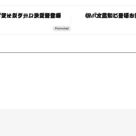
ヴァシュロン・コンスタンタン「オーヴァーシーズ・オートマティック」。旅愛好家のお気に入りコレクションから、ジェンダーレスな新作が登場
「土佐和ハーブかき氷」がOMO7高知に登場