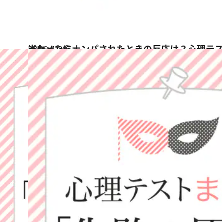
2016.4.20
イケメンにナンパされたときの反応は？心理テストで知る「宝くじに当たったら」
占い