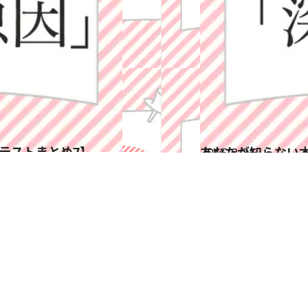
テストまとめ7】
2015.8.21
あなたが知らない
占い