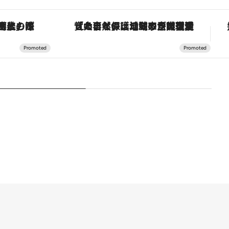
！生姜、山椒、大葉など目にも舌にも涼を呼ぶ郷土の味
「大事なのは地域の意識を変えること」。ロレックス賞受賞の自然保護活動家が実現させたナイジェリアの自然環境の復活