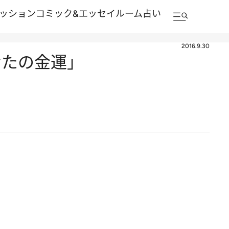
ッション
コミック&エッセイルーム
占い
2016.9.30
なたの金運」