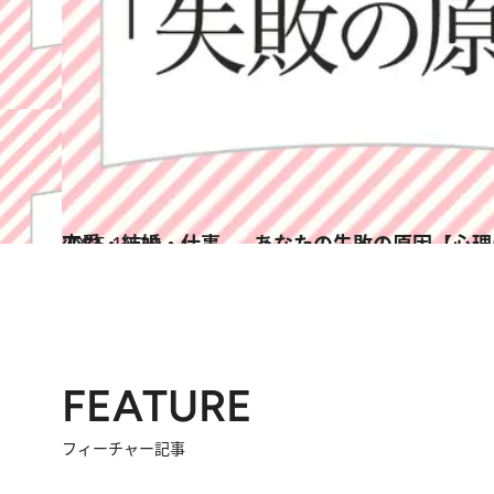
2015.12.30
恋愛・結婚・仕事……あなたの失敗の原因【心理
占い
FEATURE
フィーチャー記事