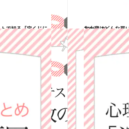
2016.1.30
お土産はどんな買
占い