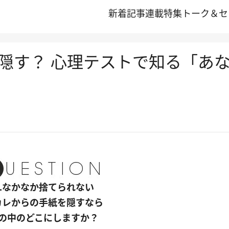
新着記事
連載
特集
トーク＆セ
隠す？ 心理テストで知る「あ
Q.なかなか捨てられない
カレからの手紙を隠すなら
の中のどこにしますか？