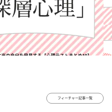
本当の自分を発見する【心理テストまとめ10】
フィーチャー記事一覧