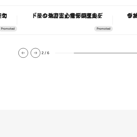
手法で満喫！
「星のや富士」でデジタルデトックス。冨士信仰の歴史を辿り、心身を調える。
2
/
6