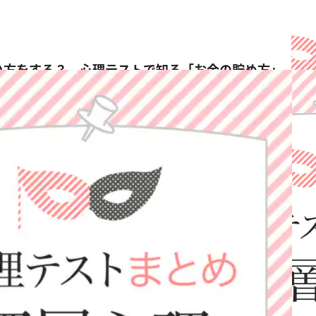
い方をする？ 心理テストで知る「お金の貯め方」