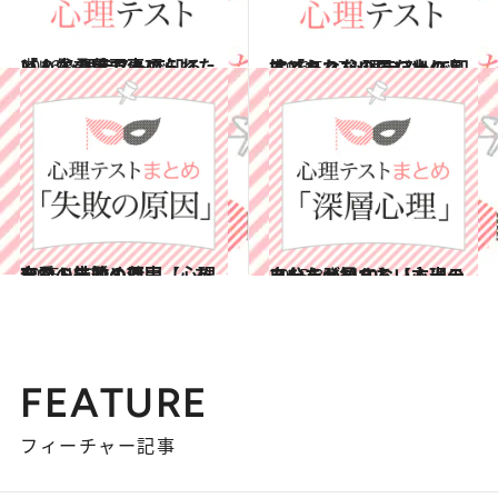
2016.6.11
どんな言葉で褒められたい？ 心理テストで知る「人生の重要事項」
占い
2016.5.27
捨てられない思い出の品はどれ？ 心理テストで知る「あなたのこだわり」
占い
2015.12.30
恋愛・結婚・仕事……あなたの失敗の原因【心理テストまとめ7】
占い
2015.8.21
あなたが知らない本当の自分を発見する【心理テストまとめ10】
占い
FEATURE
フィーチャー記事