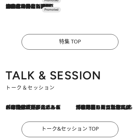
2026.7.10
NEW OPEN！【界 草津】名湯の地に誕生。趣の異なる2種の温泉と上州ならではの会席・蕎麦割烹など美食を味わう究極の癒やし旅
特集 TOP
TALK & SESSION
トーク＆セッション
2026.8.3
「今後値上げがあるとすれば…」「リスクがあるのは今年の冬」エネルギー専門家が語る、ホルムズ海峡封鎖が家庭にもたらす“ある心配”
2026.8.3
「住宅建てられない…」「サーチャージ料の高値が続いている」ホルムズ海峡封鎖による影響はいつまで続く？《エネルギー専門家に聞く“どうなる日本の暮らし”》
トーク&セッション TOP