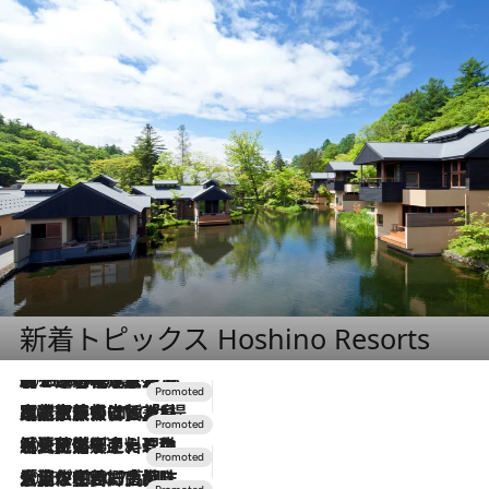
新着トピックス Hoshino Resorts
2026.8.7
【トンボの足水浴】ヒノキの香りに包まれて涼感マックス！約13℃の湧水かけ流しを避暑地「星野温泉 トンボの湯」で体験
2026.7.31
【ホテル帰省】という選択肢をOMOが提案。家族とほどよい距離を保つには「昼は実家、夜は気兼ねなくホテルで！」
2026.7.24
【夏限定ディナーコース】旬を迎える稚鮎や花ズッキーニなどをイタリア・トスカーナの郷土料理の手法で満喫！
2026.7.17
「土佐和ハーブかき氷」がOMO7高知に登場！生姜、山椒、大葉など目にも舌にも涼を呼ぶ郷土の味