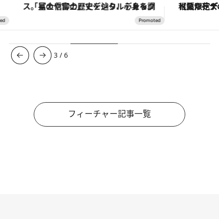
「星のや富士」でデジタルデトックス。冨士信仰の歴史を辿り、心身を調える。
【夏限定ディナーコース】旬を迎
3
/
6
フィーチャー記事一覧