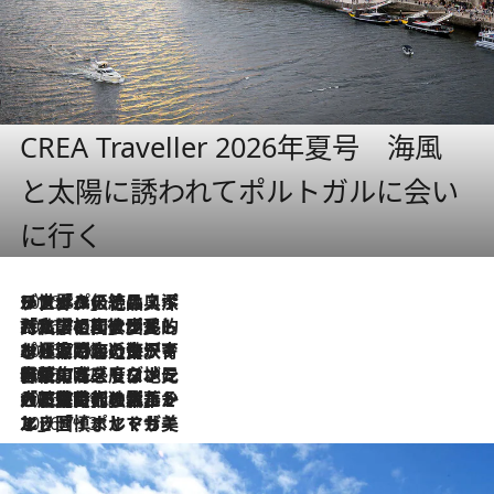
CREA Traveller 2026年夏号 海風
と太陽に誘われてポルトガルに会い
に行く
2026.8.8
リスボンの絶品スイーツ「パステル・デ・ナタ」とは？ポルトガル伝統の奥深い世界へ
2026.7.27
「私の祖国はポルトガル語です」国民的詩人フェルナンド・ペソアと、彼が愛した文学の街を歩く
2026.7.26
ポルトガル近海が育む極上の海の幸。キリリと冷えた白ワインと愉しむ、シーフード専門店の贅沢
2026.7.22
伝統の味をモダンに昇華。高感度な地元客が集う、リスボンの最旬ガストロノミー
2026.7.21
大航海時代の栄華から、震災、独裁、そして革命へ。ポルトガル・首都リスボンの石畳に刻まれた「歴史の光と影」
2026.7.13
エッセイ・ヤマザキマリ「慎ましくも美しき国 ポルトガル」