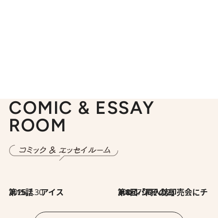
COMIC & ESSAY
ROOM
2026.7.30
第15話 アイス
2026.7.30
第8回「同人誌即売会にチャレンジ その2」