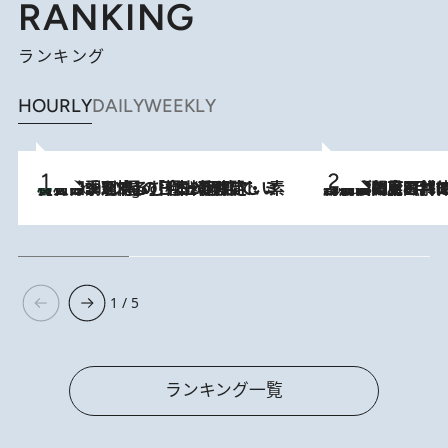
RANKING
ランキング
HOURLY
DAILY
WEEKLY
【大分・別府】「今一番おいしい食材を調理する」1日2組限定・ミシュラン2ツ星の日本料理店で、素材と四季を愉しむ極上の時間
2 Hours Ago
2026.8.8
「最後に見られてよかった」上野動物園の東園パンダ舎が解体前に特別公開。8月16日まで延長されたパネル展と共に辿る“半世紀”のパンダ飼育《解体工事の図面あり》
1 / 5
ランキング一覧