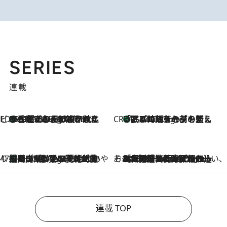
SERIES
連載
ビューティいいもの集め EDITORS' BEST
35℃超えの日の夜、枕にひと吹き！ BAUMのルームスプレーが、ひのきの香りで心まで解きほぐす
3 Hours Ago
CREA'S CHOICE
「眠る時刻をセットする」——眠りの前を整える、バルミューダの新しいアプローチ
3 Hours Ago
47都道府県の手みやげ ひんやりスイーツで夏を満喫
【岡山県】この夏絶対食べたい 冷やしておいしいおやつ3選 フルーツが主役のプリンやアイスが勢揃い
3 Hours Ago
そおだよおこの関西おいしい、おやつ紀行
2026.8.9
［大阪府箕面市］一皿一皿目の前で仕上げられる、料理を巧みに組み込んだアシェットデセールコース「ミチル アシェット デセール（Michiru assiette dessert）」
連載 TOP