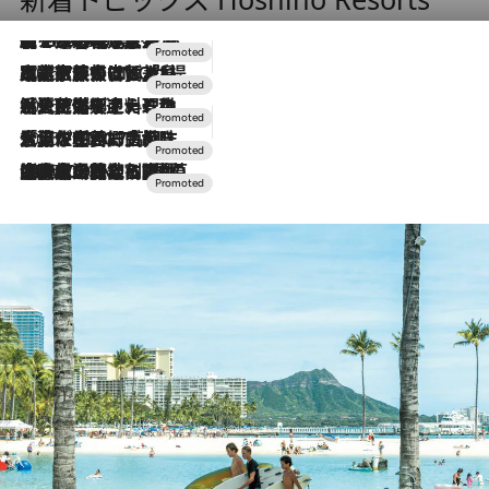
【トンボの足水浴】ヒノキの香りに包まれて涼感マックス！約13℃の湧水かけ流しを避暑地「星野温泉 トンボの湯」で体験
2026.8.7
2026.7.31
【ホテル帰省】という選択肢をOMOが提案。家族とほどよい距離を保つには「昼は実家、夜は気兼ねなくホテルで！」
2026.7.24
【夏限定ディナーコース】旬を迎える稚鮎や花ズッキーニなどをイタリア・トスカーナの郷土料理の手法で満喫！
2026.7.17
「土佐和ハーブかき氷」がOMO7高知に登場！生姜、山椒、大葉など目にも舌にも涼を呼ぶ郷土の味
2026.7.10
NEW OPEN！【界 草津】名湯の地に誕生。趣の異なる2種の温泉と上州ならではの会席・蕎麦割烹など美食を味わう究極の癒やし旅