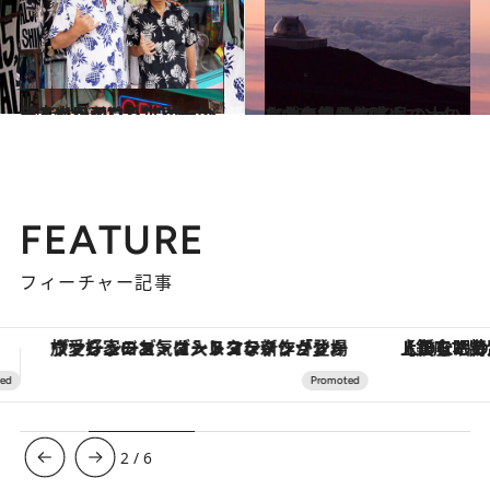
2012.10.30
日本人がつくる世界一かっこいいアロハ“コナ・ベイ・ハワイ”
旅＆お出かけ
2016.6.8
火山の絶景を眺めマンタと戯れて ハワイ島の大いなる自然を体感！
旅＆お出かけ
FEATURE
フィーチャー記事
【銀座で出合う最旬美容】美髪ケアや上質な眠り…セルフケアのアップデートから、特別な名入れギフトまで。大人のための「ReFa GINZA」クルーズ
3
/
6