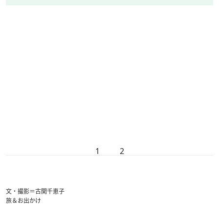
1
2
文・撮影＝古関千恵子
旅＆お出かけ