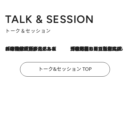
TALK & SESSION
トーク＆セッション
2026.8.3
「今後値上げがあるとすれば…」「リスクがあるのは今年の冬」エネルギー専門家が語る、ホルムズ海峡封鎖が家庭にもたらす“ある心配”
2026.8.3
「住宅建てられない…」「サーチャージ料の高値が続いている」ホルムズ海峡封鎖による影響はいつまで続く？《エネルギー専門家に聞く“どうなる日本の暮らし”》
トーク&セッション TOP