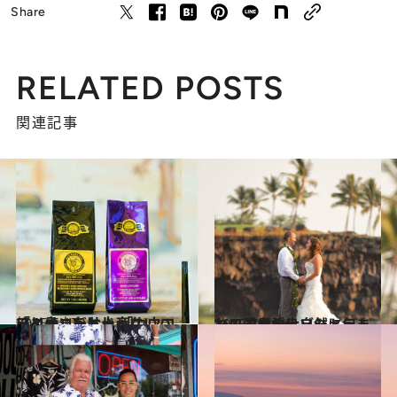
Share
RELATED POSTS
関連記事
2015.5.17
「コナ」だけじゃないハワイ島コーヒー 「カウコーヒー」をお土産に
旅＆お出かけ
2015.7.6
ハワイ島の大自然に包まれて愛を誓う シェラトン・コナ・リゾート
旅＆お出かけ