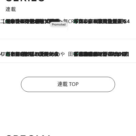
連載
【CREA×星野リゾート】唯一無二。癒しと発見が待つ場所へ
【トンボの足水浴】ヒノキの香りに包まれて涼感マックス！約13℃の湧水かけ流しを避暑地「星野温泉 トンボの湯」で体験
2026.8.7
CREA'S CHOICE
「立川にも歌舞伎があるんだよ」 片岡仁左衛門・市川中車ら豪華座組みで4年目の立川立飛歌舞伎へ
2026.8.7
47都道府県の手みやげ ひんやりスイーツで夏を満喫
【京都府】この夏絶対食べたい 冷やしておいしいおやつ3選 ひと口目から心を掴む新緑のテリーヌ
2026.8.7
田中稲の勝手に再ブーム
「湘南乃風に憧れて」観客大盛上がりの“タオル回し”に、ラッパー顔負けの高速歌唱まで…さだまさし（74）のアグレッシブすぎる現在地
2026.8.7
連載 TOP