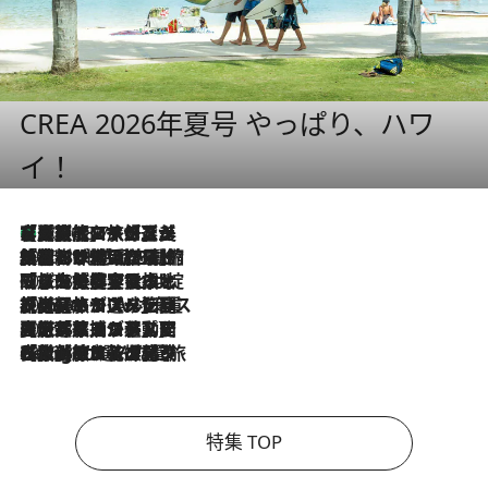
CREA 2026年夏号 やっぱり、ハワ
イ！
【厳選旅コスメ】「多機能アイテムがメイン！」旅好き美容エディターが選んだ夏旅ベストコスメを発表【Mサイズジップ】
2026.8.7
2026.8.6
「荷物が増えるほど旅ストレスは増す」美容ジャーナリストがたどり着いた最終結論。“化粧品を劇的に減らす”感動の凝縮美容とは
2026.8.6
「旅先には金髪ウィッグを持参」日本と同じメイクでは損してる!? 美容ジャーナリストが提案する“掟破りの旅美容”とは
2026.8.6
【厳選旅コスメ】「身軽さ＆UV対策重視！」ヘアアーティストshucoが選んだ夏旅ベストコスメを発表【Mサイズジップ】
2026.8.5
【厳選旅コスメ】国内をあちこち移動する河井菜摘が選んだ夏旅ベストコスメ発表！「リラックスアイテムはマスト」【Mサイズジップ】
2026.8.4
【厳選旅コスメ】「紫外線＆乾燥対策しながらメイク感も！」ヘア＆メイクGeorgeが選んだ夏旅ベストコスメを発表！【Mサイズジップ】
特集 TOP