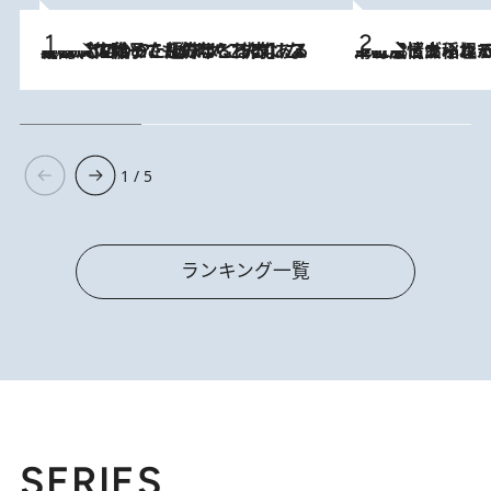
2026.8.5
【阿川佐和子さんの年とる力】なぜ70代で始めた趣味は“こんなに楽しい”のか？ ピアノ、俳句…スランプに陥っても続けられる“ある秘訣”とは
2026.8.5
下町風情あふれる台北屈指の人気エリア・大稲埕でセンスのいい台湾土産《ヴィン
1 / 5
ランキング一覧
SERIES