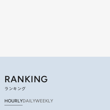
RANKING
ランキング
HOURLY
DAILY
WEEKLY