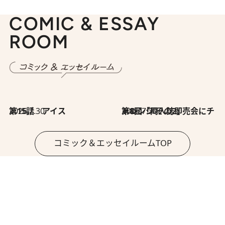
COMIC & ESSAY
ROOM
2026.7.30
第15話 アイス
2026.7.30
第8回「同人誌即売会にチャレンジ その2」
コミック＆エッセイルームTOP