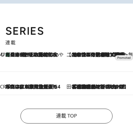
SERIES
連載
47都道府県の手みやげ ひんやりスイーツで夏を満喫
【兵庫県】この夏絶対食べたい 冷やしておいしいおやつ3選 淡路島の恵みをジェラートに集約
2026.8.8
【CREA×星野リゾート】唯一無二。癒しと発見が待つ場所へ
2026.8.7
【トンボの足水浴】ヒノキの香りに包まれて涼感マックス！約13℃の湧水かけ流しを避暑地「星野温泉 トンボの湯」で体験
CREA'S CHOICE
2026.8.7
「立川にも歌舞伎があるんだよ」 片岡仁左衛門・市川中車ら豪華座組みで4年目の立川立飛歌舞伎へ
田中稲の勝手に再ブーム
2026.8.7
「湘南乃風に憧れて」観客大盛上がりの“タオル回し”に、ラッパー顔負けの高速歌唱まで…さだまさし（74）のアグレッシブすぎる現在地
連載 TOP