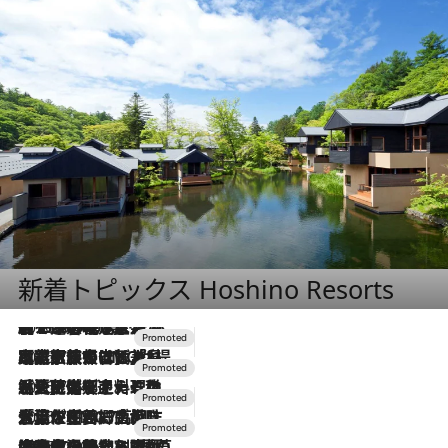
新着トピックス Hoshino Resorts
2026.8.7
【トンボの足水浴】ヒノキの香りに包まれて涼感マックス！約13℃の湧水かけ流しを避暑地「星野温泉 トンボの湯」で体験
2026.7.31
【ホテル帰省】という選択肢をOMOが提案。家族とほどよい距離を保つには「昼は実家、夜は気兼ねなくホテルで！」
2026.7.24
【夏限定ディナーコース】旬を迎える稚鮎や花ズッキーニなどをイタリア・トスカーナの郷土料理の手法で満喫！
2026.7.17
「土佐和ハーブかき氷」がOMO7高知に登場！生姜、山椒、大葉など目にも舌にも涼を呼ぶ郷土の味
2026.7.10
NEW OPEN！【界 草津】名湯の地に誕生。趣の異なる2種の温泉と上州ならではの会席・蕎麦割烹など美食を味わう究極の癒やし旅