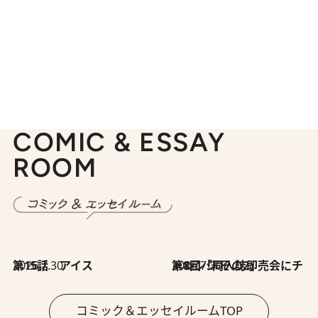
COMIC & ESSAY
ROOM
2026.7.30
第15話 アイス
2026.7.30
第8回「同人誌即売会にチャレンジ その2」
コミック＆エッセイルームTOP