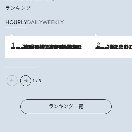
ランキング
HOURLY
DAILY
WEEKLY
「最後に見られてよかった」上野動物園の東園パンダ舎が解体前に特別公開。8月16日まで延長されたパネル展と共に辿る“半世紀”のパンダ飼育《解体工事の図面あり》
2026.8.8
2026.8.3
《「文士の子ども被害者の会」発足！》阿川佐和子（72）が語る遠藤周作に北杜夫、劇作家・矢代静一の子どもたちの“文豪プライベート事件簿”
1 / 5
ランキング一覧