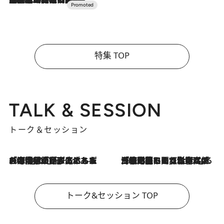
特集 TOP
TALK & SESSION
トーク＆セッション
2026.8.3
「今後値上げがあるとすれば…」「リスクがあるのは今年の冬」エネルギー専門家が語る、ホルムズ海峡封鎖が家庭にもたらす“ある心配”
2026.8.3
「住宅建てられない…」「サーチャージ料の高値が続いている」ホルムズ海峡封鎖による影響はいつまで続く？《エネルギー専門家に聞く“どうなる日本の暮らし”》
トーク&セッション TOP