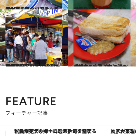
2015.2.5
マレーシアのパンケーキはカレー味！ できたてアツアツの「ロティ・チャナイ」
グルメ
2016.2.5
「手タレ」じゃないほうの「テタレ」は マレーシアの甘～いミルクティー！
グルメ
2016.1.23
東南アジアのグルメ旅は朝食から全力で！ マレーシアの朝ごはんを総チェック
グルメ
2015.11.27
ココナッツミルクと卵のハーモニー！ マレーシア式朝食の定番「カヤトースト」
グルメ
FEATURE
フィーチャー記事
「大事なのは地域の意識を変えること」。ロレックス賞受賞の自然保護活動家が実現させたナイジェリアの自然環境の復活
ヴァシュロン・コンスタンタン