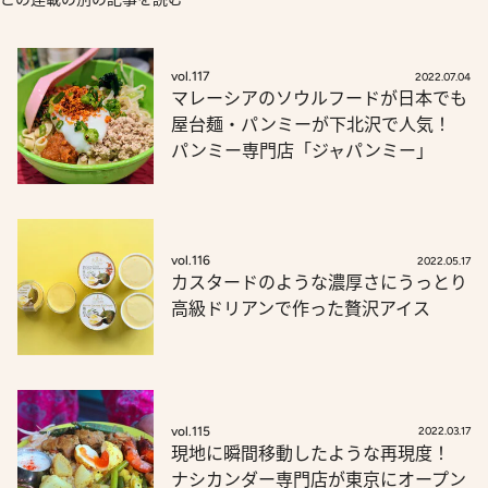
vol.117
2022.07.04
マレーシアのソウルフードが日本でも
屋台麺・パンミーが下北沢で人気！
パンミー専門店「ジャパンミー」
vol.116
2022.05.17
カスタードのような濃厚さにうっとり
高級ドリアンで作った贅沢アイス
vol.115
2022.03.17
現地に瞬間移動したような再現度！
ナシカンダー専門店が東京にオープン