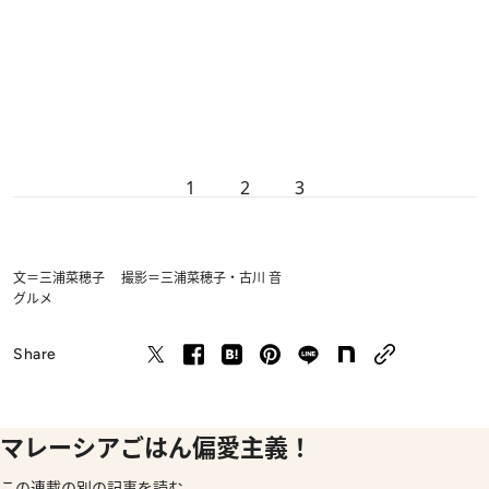
1
2
3
文＝三浦菜穂子 撮影＝三浦菜穂子・古川 音
グルメ
Share
マレーシアごはん偏愛主義！
この連載の別の記事を読む