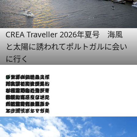
CREA Traveller 2026年夏号 海風
と太陽に誘われてポルトガルに会い
に行く
リスボンの絶品スイーツ「パステル・デ・ナタ」とは？ポルトガル伝統の奥深い世界へ
2026.8.8
2026.7.27
「私の祖国はポルトガル語です」国民的詩人フェルナンド・ペソアと、彼が愛した文学の街を歩く
2026.7.26
ポルトガル近海が育む極上の海の幸。キリリと冷えた白ワインと愉しむ、シーフード専門店の贅沢
2026.7.22
伝統の味をモダンに昇華。高感度な地元客が集う、リスボンの最旬ガストロノミー
2026.7.21
大航海時代の栄華から、震災、独裁、そして革命へ。ポルトガル・首都リスボンの石畳に刻まれた「歴史の光と影」
2026.7.13
エッセイ・ヤマザキマリ「慎ましくも美しき国 ポルトガル」