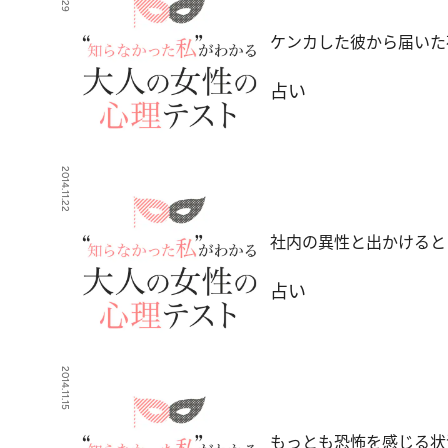
ケンカした彼から届いた
占い
2014.11.22
社内の異性と出かけると
占い
2014.11.15
もっとも恐怖を感じる状