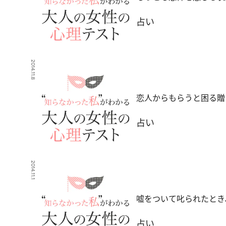
占い
2014.11.8
恋人からもらうと困る贈
占い
2014.11.1
嘘をついて叱られたとき
占い