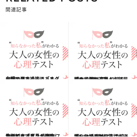
関連記事
2014.12.13
自慢できる過去はある？ 心理テストで知る「オダテへの弱さ」
占い
2014.12.6
初めて訪れる友人の部屋は？ 心理テストで知る「あなたの適職」
占い
2014.10.18
会議の席で意見が衝突したらどうする？ 心理テストで知る「ピンチ攻略法」
占い
2014.9.6
嫌いな相手から電話がきたら？ 心理テストで知る「トラブル対処法」
占い