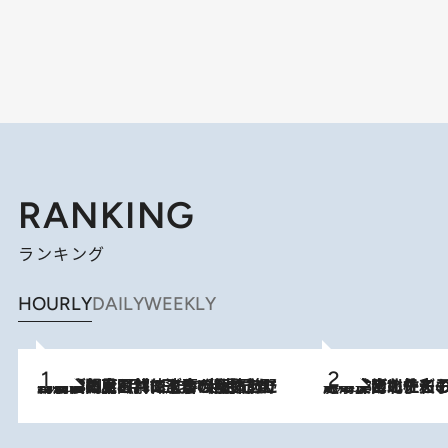
RANKING
ランキング
HOURLY
DAILY
WEEKLY
2026.8.8
「最後に見られてよかった」上野動物園の東園パンダ舎が解体前に特別公開。8月16日まで延長されたパネル展と共に辿る“半世紀”のパンダ飼育《解体工事の図面あり》
2026.8.3
《「文士の子ども被害者の会」発足！》阿川佐和子（72）が語る遠藤周作に北杜夫、劇作家・矢代静一の子どもたちの“文豪プライベート事件簿”