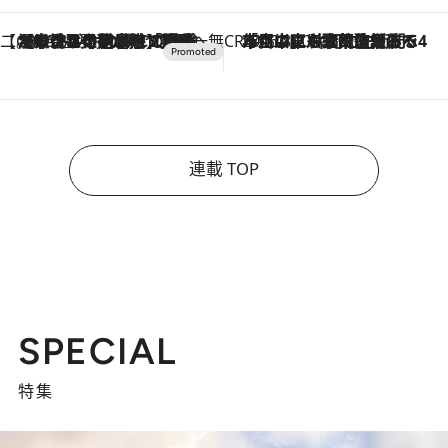
【CREA×星野リゾート】唯一無二。癒しと発見が待つ場所へ
2026.8.7
【トンボの足水浴】ヒノキの香りに包まれて涼感マックス！約13℃の湧水かけ流しを避暑地「星野温泉 トンボの湯」で体験
CREA'S CHOICE
2026.8.7
「立川にも歌舞伎があるんだよ」 片岡仁左衛門・市川中車ら豪華座組みで4年目の立川立飛歌舞伎へ
連載 TOP
SPECIAL
特集