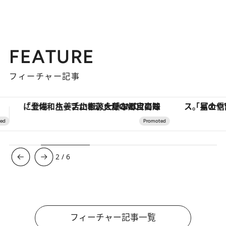
FEATURE
フィーチャー記事
「星のや富士」でデジタルデトックス。冨士信仰の歴史を辿り、心身を調える。
【銀座で出合う最旬美容】美髪ケアや上質な眠
3
/
6
フィーチャー記事一覧