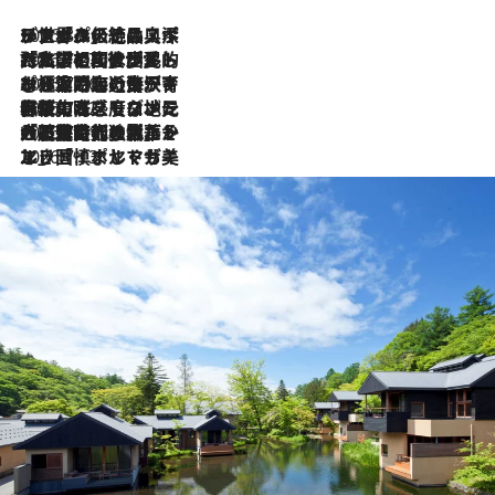
2026.8.8
リスボンの絶品スイーツ「パステル・デ・ナタ」とは？ポルトガル伝統の奥深い世界へ
2026.7.27
「私の祖国はポルトガル語です」国民的詩人フェルナンド・ペソアと、彼が愛した文学の街を歩く
2026.7.26
ポルトガル近海が育む極上の海の幸。キリリと冷えた白ワインと愉しむ、シーフード専門店の贅沢
2026.7.22
伝統の味をモダンに昇華。高感度な地元客が集う、リスボンの最旬ガストロノミー
2026.7.21
大航海時代の栄華から、震災、独裁、そして革命へ。ポルトガル・首都リスボンの石畳に刻まれた「歴史の光と影」
2026.7.13
エッセイ・ヤマザキマリ「慎ましくも美しき国 ポルトガル」