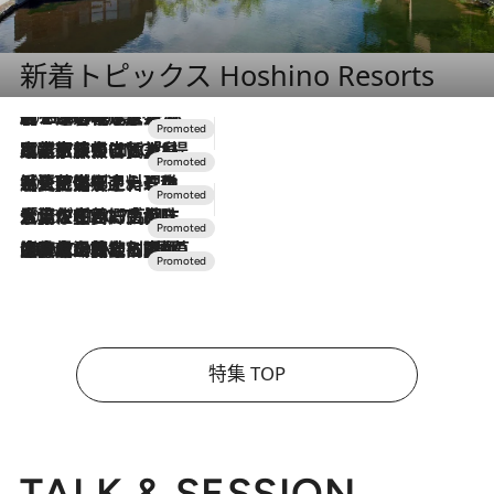
新着トピックス Hoshino Resorts
2026.8.7
【トンボの足水浴】ヒノキの香りに包まれて涼感マックス！約13℃の湧水かけ流しを避暑地「星野温泉 トンボの湯」で体験
2026.7.31
【ホテル帰省】という選択肢をOMOが提案。家族とほどよい距離を保つには「昼は実家、夜は気兼ねなくホテルで！」
2026.7.24
【夏限定ディナーコース】旬を迎える稚鮎や花ズッキーニなどをイタリア・トスカーナの郷土料理の手法で満喫！
2026.7.17
「土佐和ハーブかき氷」がOMO7高知に登場！生姜、山椒、大葉など目にも舌にも涼を呼ぶ郷土の味
2026.7.10
NEW OPEN！【界 草津】名湯の地に誕生。趣の異なる2種の温泉と上州ならではの会席・蕎麦割烹など美食を味わう究極の癒やし旅
特集 TOP
TALK & SESSION