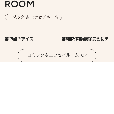
ROOM
2026.7.30
第15話 アイス
2026.7.30
第8回「同人誌即売会にチャレンジ その2」
コミック＆エッセイルームTOP