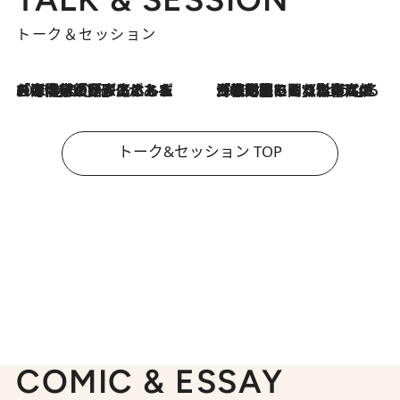
トーク＆セッション
2026.8.3
「今後値上げがあるとすれば…」「リスクがあるのは今年の冬」エネルギー専門家が語る、ホルムズ海峡封鎖が家庭にもたらす“ある心配”
2026.8.3
「住宅建てられない…」「サーチャージ料の高値が続いている」ホルムズ海峡封鎖による影響はいつまで続く？《エネルギー専門家に聞く“どうなる日本の暮らし”》
トーク&セッション TOP
COMIC & ESSAY