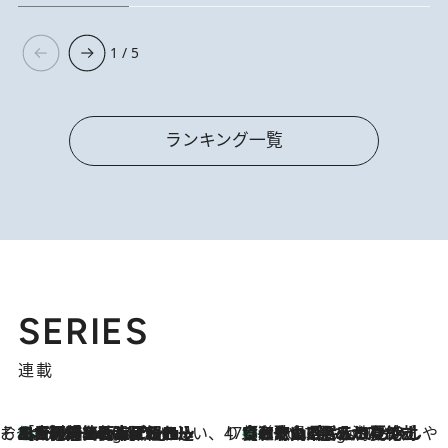
1 / 5
ランキング一覧
SERIES
連載
そおだよおこの関西おいしい、おやつ紀行
［大阪府箕面市］一皿一皿目の前で仕上げられる、料理を巧みに組み込んだアシェットデセールコース「ミチル アシェット デセール（Michiru assiette dessert）」
9 Hours Ago
47都道府県の手みやげ ひんやりスイーツで夏を満喫
【和歌山県】この夏絶対食べたい 冷やしておいしいおやつ3選 みかんがごろっと丸ごと入ったジュレ
9 Hours Ago