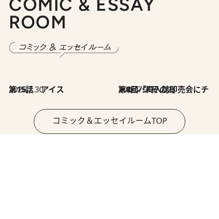
COMIC & ESSAY
ROOM
2026.7.30
第15話 アイス
2026.7.30
第8回「同人誌即売会にチャレンジ その2」
コミック＆エッセイルームTOP