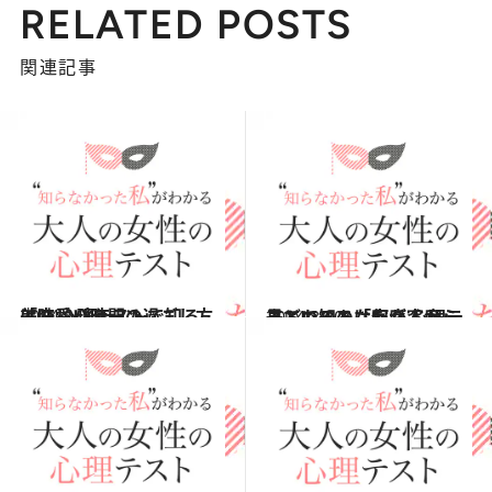
RELATED POSTS
関連記事
2014.9.20
美味しい時間の過ごし方は？ 心理テストで知る「恋愛パターン」
占い
2014.8.30
子どものあなたが窓から見ているのは何？ 心理テストで知る「家庭人度」
占い