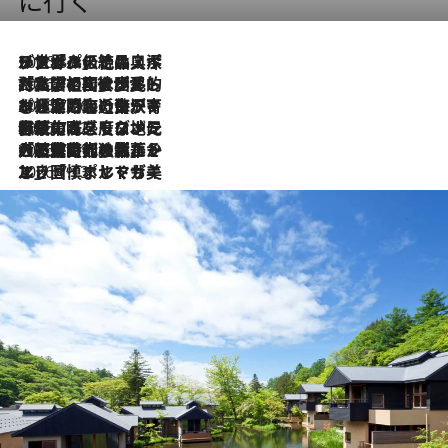
に行く
2026.8.8
リスボンの絶品スイーツ「パステル・デ・ナタ」とは？ポルトガル伝統の奥深い世界へ
2026.7.27
「私の祖国はポルトガル語です」国民的詩人フェルナンド・ペソアと、彼が愛した文学の街を歩く
2026.7.26
ポルトガル近海が育む極上の海の幸。キリリと冷えた白ワインと愉しむ、シーフード専門店の贅沢
2026.7.22
伝統の味をモダンに昇華。高感度な地元客が集う、リスボンの最旬ガストロノミー
2026.7.21
大航海時代の栄華から、震災、独裁、そして革命へ。ポルトガル・首都リスボンの石畳に刻まれた「歴史の光と影」
2026.7.13
エッセイ・ヤマザキマリ「慎ましくも美しき国 ポルトガル」