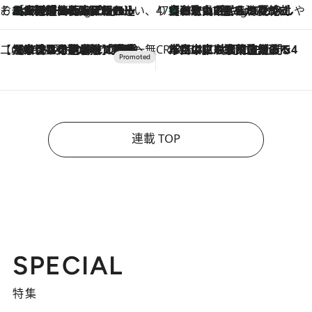
そおだよおこの関西おいしい、おやつ紀行
［大阪府箕面市］一皿一皿目の前で仕上げられる、料理を巧みに組み込んだアシェットデセールコース「ミチル アシェット デセール（Michiru assiette dessert）」
10 Hours Ago
47都道府県の手みやげ ひんやりスイーツで夏を満喫
【和歌山県】この夏絶対食べたい 冷やしておいしいおやつ3選 みかんがごろっと丸ごと入ったジュレ
10 Hours Ago
【CREA×星野リゾート】唯一無二。癒しと発見が待つ場所へ
2026.8.7
【トンボの足水浴】ヒノキの香りに包まれて涼感マックス！約13℃の湧水かけ流しを避暑地「星野温泉 トンボの湯」で体験
CREA'S CHOICE
2026.8.7
「立川にも歌舞伎があるんだよ」 片岡仁左衛門・市川中車ら豪華座組みで4年目の立川立飛歌舞伎へ
連載 TOP
SPECIAL
特集