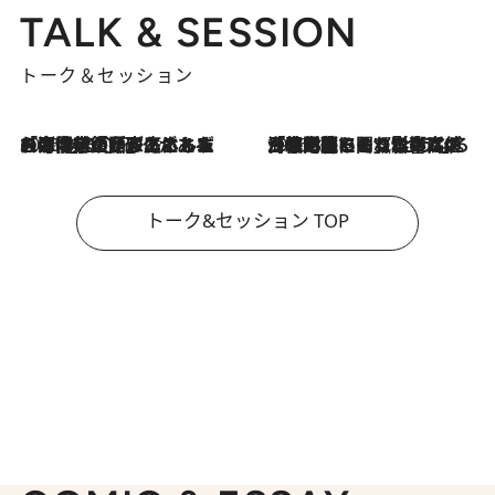
TALK & SESSION
トーク＆セッション
2026.8.3
「今後値上げがあるとすれば…」「リスクがあるのは今年の冬」エネルギー専門家が語る、ホルムズ海峡封鎖が家庭にもたらす“ある心配”
2026.8.3
「住宅建てられない…」「サーチャージ料の高値が続いている」ホルムズ海峡封鎖による影響はいつまで続く？《エネルギー専門家に聞く“どうなる日本の暮らし”》
トーク&セッション TOP