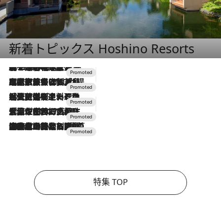
新着トピックス Hoshino Resorts
2026.8.7
【トンボの足水浴】ヒノキの香りに包まれて涼感マックス！約13℃の湧水かけ流しを避暑地「星野温泉 トンボの湯」で体験
2026.7.31
【ホテル帰省】という選択肢をOMOが提案。家族とほどよい距離を保つには「昼は実家、夜は気兼ねなくホテルで！」
2026.7.24
【夏限定ディナーコース】旬を迎える稚鮎や花ズッキーニなどをイタリア・トスカーナの郷土料理の手法で満喫！
2026.7.17
「土佐和ハーブかき氷」がOMO7高知に登場！生姜、山椒、大葉など目にも舌にも涼を呼ぶ郷土の味
2026.7.10
NEW OPEN！【界 草津】名湯の地に誕生。趣の異なる2種の温泉と上州ならではの会席・蕎麦割烹など美食を味わう究極の癒やし旅
特集 TOP