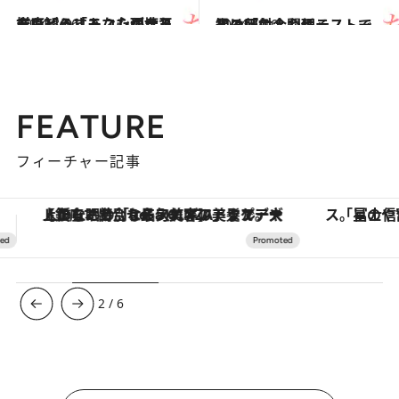
2014.8.16
テレビのリモコンが壊れたらどうする？心理テストで知る「あなたの女王様度」
占い
2014.5.10
黒の服に合わせるストールは何色？心理テストで知る「対人関係」
占い
FEATURE
フィーチャー記事
「星のや富士」でデジタルデトックス。冨士信仰の歴史を辿り、心身を調える。
3
/
6