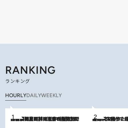
RANKING
ランキング
HOURLY
DAILY
WEEKLY
2026.8.8
「最後に見られてよかった」上野動物園の東園パンダ舎が解体前に特別公開。8月16日まで延長されたパネル展と共に辿る“半世紀”のパンダ飼育《解体工事の図面あり》
2026.8.5
【阿川佐和子さんの年とる力】なぜ70代で始めた趣味は“こんなに楽しい”のか？ ピアノ、俳句…スランプに陥っても続けられる“ある秘訣”とは