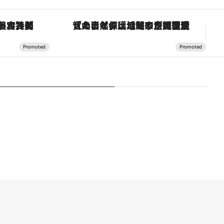
【銀座で出合う最旬美容】美髪ケアや上質な眠り…セルフケアのアップデートから、特別な名入れギフトまで。大人のための「ReFa GINZA」クルーズ
「大事なのは地域の意識を変えること」。ロレックス賞受賞の自然保護活動家が実現させたナイジェリアの自然環境の復活