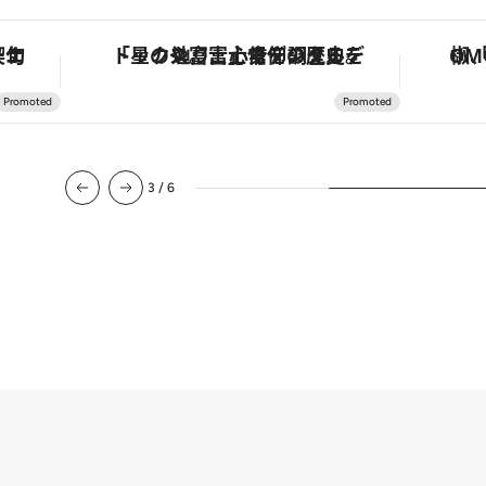
手法で満喫！
「星のや富士」でデジタルデトックス。冨士信仰の歴史を辿り、心身を調える。
3
/
6