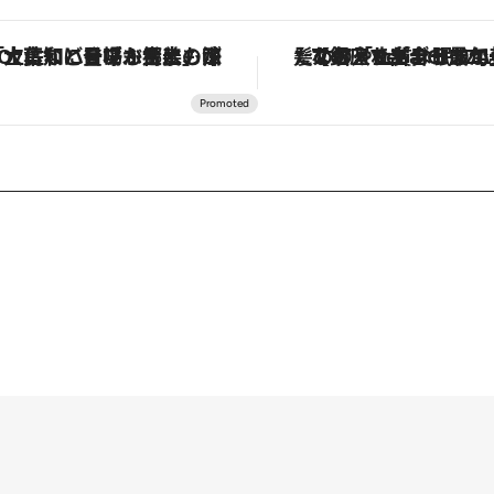
「土佐和ハーブかき氷」がOMO7高知に登場！生姜、山椒、大葉など目にも舌にも涼を呼ぶ郷土の味