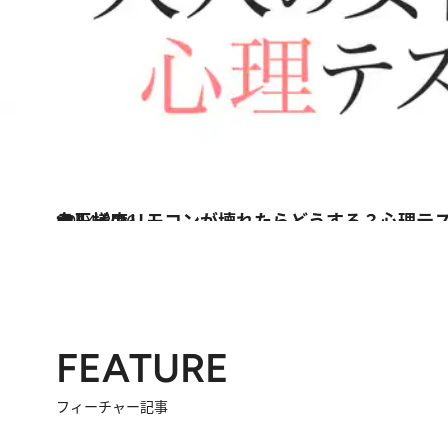
2014.8.16
テレビのリモコンが壊れたらどうする？心理テストで知る「あなたの女王様度」
占い
FEATURE
フィーチャー記事