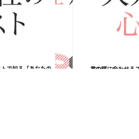
2014.5.10
黒の服に合わせる
占い