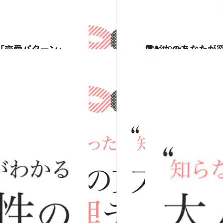
「恋愛パターン」
2014.8.30
子どものあなたが窓から見ているのは何？ 心理テストで知る「家庭人度」
占い