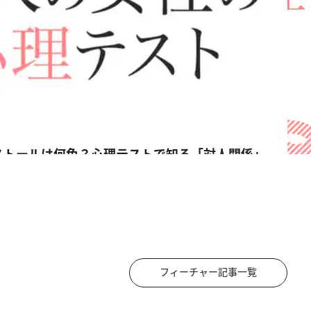
ストールは何色？心理テストで知る「対人関係」
フィーチャー記事一覧