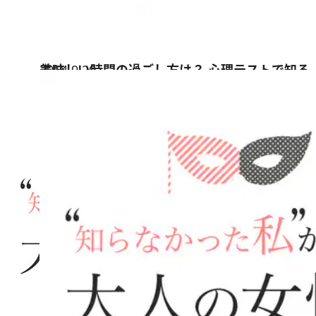
2014.9.20
美味しい時間の過ごし方は？ 心理テストで知る
占い