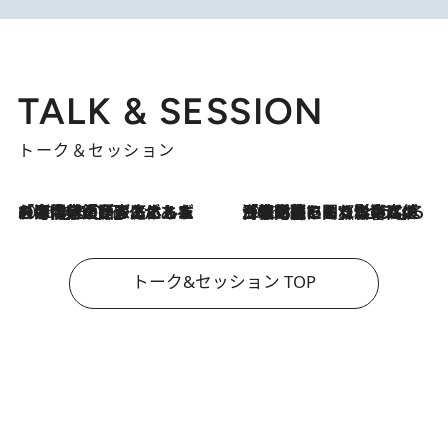
TALK & SESSION
トーク＆セッション
2026.8.3
「今後値上げがあるとすれば…」「リスクがあるのは今年の冬」エネルギー専門家が語る、ホルムズ海峡封鎖が家庭にもたらす“ある心配”
2026.8.3
「住宅建てられない…」「サーチャージ料の高値が続いている」ホルムズ海峡封鎖による影響はいつまで続く？《エネルギー専門家に聞く“どうなる日本の暮らし”》
トーク&セッション TOP