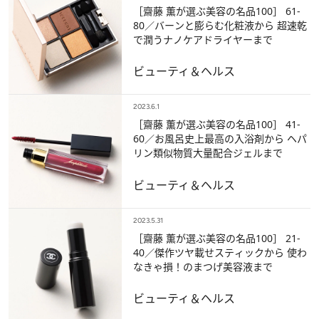
［齋藤 薫が選ぶ美容の名品100］ 61-
80／バーンと膨らむ化粧液から 超速乾
で潤うナノケアドライヤーまで
ビューティ＆ヘルス
2023.6.1
［齋藤 薫が選ぶ美容の名品100］ 41-
60／お風呂史上最高の入浴剤から ヘパ
リン類似物質大量配合ジェルまで
ビューティ＆ヘルス
2023.5.31
［齋藤 薫が選ぶ美容の名品100］ 21-
40／傑作ツヤ載せスティックから 使わ
なきゃ損！のまつげ美容液まで
ビューティ＆ヘルス