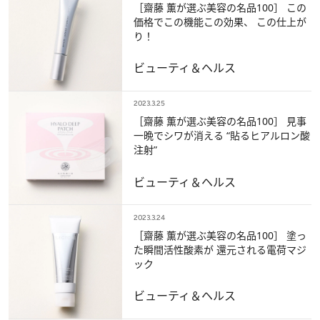
［齋藤 薫が選ぶ美容の名品100］ この
価格でこの機能この効果、 この仕上が
り！
ビューティ＆ヘルス
2023.3.25
［齋藤 薫が選ぶ美容の名品100］ 見事
一晩でシワが消える “貼るヒアルロン酸
注射”
ビューティ＆ヘルス
2023.3.24
［齋藤 薫が選ぶ美容の名品100］ 塗っ
た瞬間活性酸素が 還元される電荷マジ
ック
ビューティ＆ヘルス