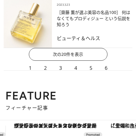
2023.3.23
［齋藤 薫が選ぶ美容の名品100］ 何は
なくてもプロディジュー という伝説を
知ろう
ビューティ＆ヘルス
次の20件を表示
1
2
3
4
5
6
FEATURE
フィーチャー記事
「土佐和ハーブかき氷」がOMO7高知に登場！生姜、山椒、大葉など目にも舌にも涼を呼ぶ郷土の味
【夏限定ディナーコース】旬を迎