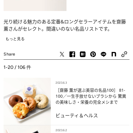
光り続ける魅力のある定番&ロングセラーアイテムを齋籐
薫さんがセレクト。間違いのない名品リストです。
もっと見る
ビューティ＆ヘルス
Share
1-20 / 106
件
2023.6.3
［齋藤 薫が選ぶ美容の名品100］ 81-
100／一生手放せないブラシから 驚異
の美味しさ・栄養の完全メシまで
ビューティ＆ヘルス
2023.6.2