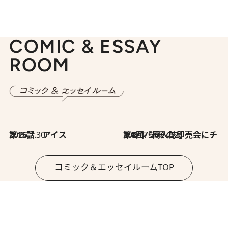
COMIC & ESSAY
ROOM
2026.7.30
第15話 アイス
2026.7.30
第8回「同人誌即売会にチャレンジ その2」
コミック＆エッセイルームTOP