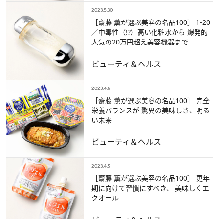
2023.5.30
［齋藤 薫が選ぶ美容の名品100］ 1-20
／中毒性（!?）高い化粧水から 爆発的
人気の20万円超え美容機器まで
ビューティ＆ヘルス
2023.4.6
［齋藤 薫が選ぶ美容の名品100］ 完全
栄養バランスが 驚異の美味しさ、明る
い未来
ビューティ＆ヘルス
2023.4.5
［齋藤 薫が選ぶ美容の名品100］ 更年
期に向けて習慣にすべき、 美味しくエ
クオール