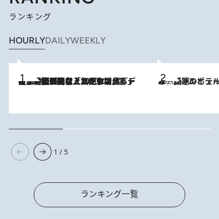
ランキング
HOURLY
DAILY
WEEKLY
【なぜ吉沢亮は「気配を消せる」のか？】興行収入208億の『国宝』を経て挑むミュージカル『ディア・エヴァン・ハンセン』。トップ俳優が舞台上でさらけ出した“孤独”とは
2026.8.5
2026.6.12
オーシャンビュー＆特別なひととき 話題のホテルでハワイにひたる
1 / 5
ランキング一覧