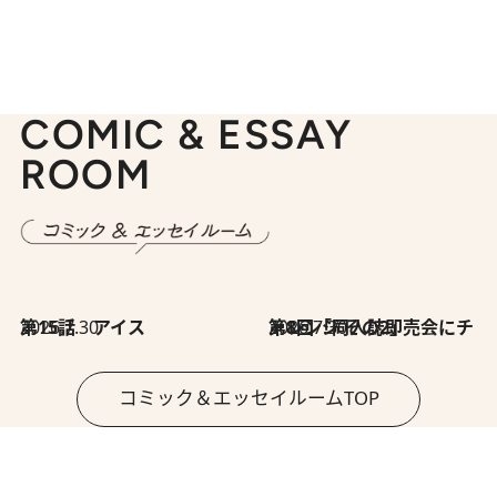
COMIC & ESSAY
ROOM
2026.7.30
第15話 アイス
2026.7.30
第8回「同人誌即売会にチャレンジ その2」
コミック＆エッセイルームTOP