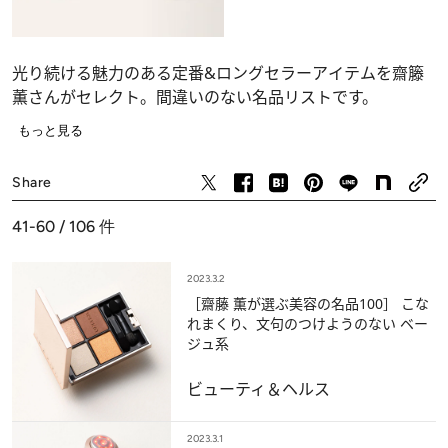
光り続ける魅力のある定番&ロングセラーアイテムを齋籐
薫さんがセレクト。間違いのない名品リストです。
もっと見る
ビューティ＆ヘルス
Share
41-60 / 106
件
2023.3.2
［齋藤 薫が選ぶ美容の名品100］ こな
れまくり、文句のつけようのない ベー
ジュ系
ビューティ＆ヘルス
2023.3.1