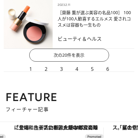
2023.2.11
［齋藤 薫が選ぶ美容の名品100］ 100
人が100人歓喜するエルメス 愛されコ
スメは容器も一生もの
ビューティ＆ヘルス
次の20件を表示
1
2
3
4
5
6
FEATURE
フィーチャー記事
「土佐和ハーブかき氷」がOMO7高知に登場！生姜、山椒、大葉など目にも舌にも涼を呼ぶ郷土の味