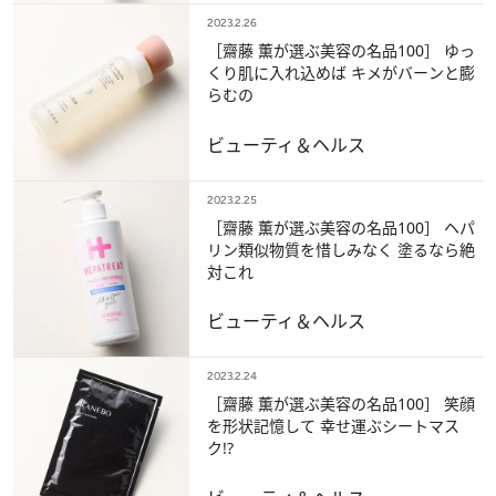
2023.2.26
［齋藤 薫が選ぶ美容の名品100］ ゆっ
くり肌に入れ込めば キメがバーンと膨
らむの
ビューティ＆ヘルス
2023.2.25
［齋藤 薫が選ぶ美容の名品100］ ヘパ
リン類似物質を惜しみなく 塗るなら絶
対これ
ビューティ＆ヘルス
2023.2.24
［齋藤 薫が選ぶ美容の名品100］ 笑顔
を形状記憶して 幸せ運ぶシートマス
ク!?