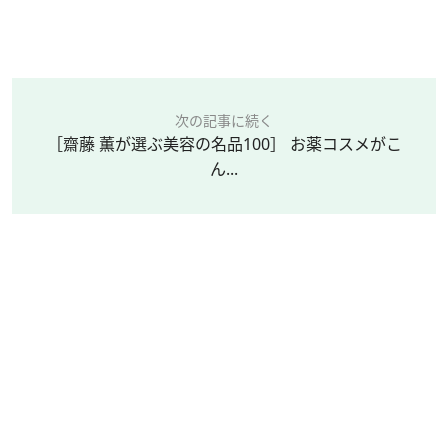
次の記事に続く
［齋藤 薫が選ぶ美容の名品100］ お薬コスメがこ
ん...