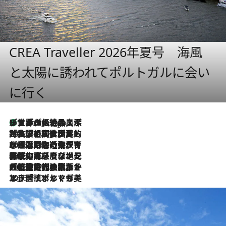
CREA Traveller 2026年夏号 海風
と太陽に誘われてポルトガルに会い
に行く
リスボンの絶品スイーツ「パステル・デ・ナタ」とは？ポルトガル伝統の奥深い世界へ
6 Hours Ago
2026.7.27
「私の祖国はポルトガル語です」国民的詩人フェルナンド・ペソアと、彼が愛した文学の街を歩く
2026.7.26
ポルトガル近海が育む極上の海の幸。キリリと冷えた白ワインと愉しむ、シーフード専門店の贅沢
2026.7.22
伝統の味をモダンに昇華。高感度な地元客が集う、リスボンの最旬ガストロノミー
2026.7.21
大航海時代の栄華から、震災、独裁、そして革命へ。ポルトガル・首都リスボンの石畳に刻まれた「歴史の光と影」
2026.7.13
エッセイ・ヤマザキマリ「慎ましくも美しき国 ポルトガル」