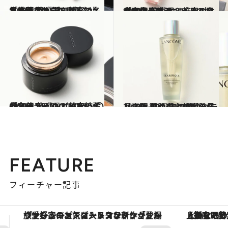
2023.2.16
［齋藤 薫が選ぶ美容の名品100］ ロウのような上品美肌に。 プリズムは、生まれながらに魔法
ビューティ＆ヘルス
2023.2.17
［齋藤 薫が選ぶ美容の名品100］ プランパーの概念を生んだ オリジナルはやはり最強
ビューティ＆ヘルス
2023.2.18
［齋藤 薫が選ぶ美容の名品100］ SUQQUのザ・〇〇ファンデは どれも結論的名品
ビューティ＆ヘルス
2023.2.19
［齋藤 薫が選ぶ美容の名品100］ 97：3の黄金バランスは 美肌史上の大発見
ビューティ＆ヘルス
FEATURE
フィーチャー記事
【銀座で出合う最旬美容】美髪ケアや上質な眠り…セルフケアのアップデートから、特別な名入れギフトまで。大人のための「ReFa GINZA」クルーズ