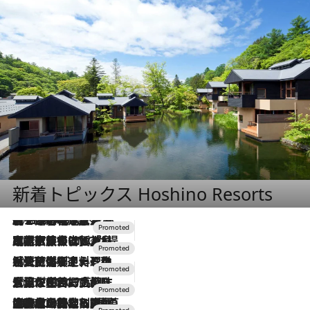
新着トピックス Hoshino Resorts
2026.8.7
【トンボの足水浴】ヒノキの香りに包まれて涼感マックス！約13℃の湧水かけ流しを避暑地「星野温泉 トンボの湯」で体験
2026.7.31
【ホテル帰省】という選択肢をOMOが提案。家族とほどよい距離を保つには「昼は実家、夜は気兼ねなくホテルで！」
2026.7.24
【夏限定ディナーコース】旬を迎える稚鮎や花ズッキーニなどをイタリア・トスカーナの郷土料理の手法で満喫！
2026.7.17
「土佐和ハーブかき氷」がOMO7高知に登場！生姜、山椒、大葉など目にも舌にも涼を呼ぶ郷土の味
2026.7.10
NEW OPEN！【界 草津】名湯の地に誕生。趣の異なる2種の温泉と上州ならではの会席・蕎麦割烹など美食を味わう究極の癒やし旅