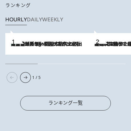
ランキング
HOURLY
DAILY
WEEKLY
【間違いのない王道・東京土産】資生堂パーラー 銀座本店でのみ出会える銘菓5選《極上プディング・濃厚チーズケーキ・ボンボンショコラほか》
6 Hours Ago
2026.8.5
【阿川佐和子さんの年とる力】なぜ70代で始めた趣味は“こんなに楽しい”のか？ ピアノ、俳句…スランプに陥っても続けられる“ある秘訣”とは
1 / 5
ランキング一覧