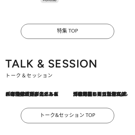
特集 TOP
TALK & SESSION
トーク＆セッション
2026.8.3
「今後値上げがあるとすれば…」「リスクがあるのは今年の冬」エネルギー専門家が語る、ホルムズ海峡封鎖が家庭にもたらす“ある心配”
2026.8.3
「住宅建てられない…」「サーチャージ料の高値が続いている」ホルムズ海峡封鎖による影響はいつまで続く？《エネルギー専門家に聞く“どうなる日本の暮らし”》
トーク&セッション TOP