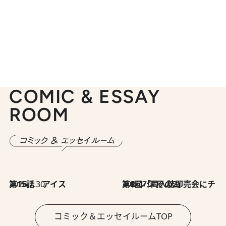
COMIC & ESSAY
ROOM
2026.7.30
第15話 アイス
2026.7.30
第8回「同人誌即売会にチャレンジ その2」
コミック＆エッセイルームTOP