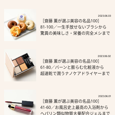
2023.06.03
［齋藤 薫が選ぶ美容の名品100］
81-100／一生手放せないブラシから
驚異の美味しさ・栄養の完全メシまで
2023.06.02
［齋藤 薫が選ぶ美容の名品100］
61-80／バーンと膨らむ化粧液から
超速乾で潤うナノケアドライヤーまで
2023.06.01
［齋藤 薫が選ぶ美容の名品100］
41-60／お風呂史上最高の入浴剤から
ヘパリン類似物質大量配合ジェルまで