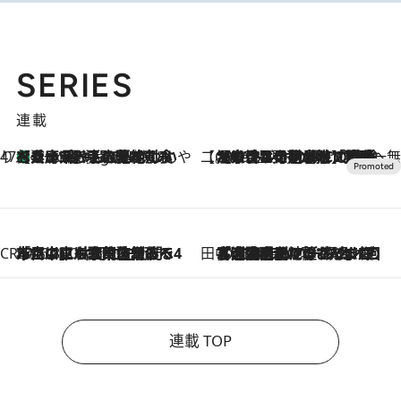
SERIES
連載
47都道府県の手みやげ ひんやりスイーツで夏を満喫
【兵庫県】この夏絶対食べたい 冷やしておいしいおやつ3選 淡路島の恵みをジェラートに集約
6 Hours Ago
【CREA×星野リゾート】唯一無二。癒しと発見が待つ場所へ
2026.8.7
【トンボの足水浴】ヒノキの香りに包まれて涼感マックス！約13℃の湧水かけ流しを避暑地「星野温泉 トンボの湯」で体験
CREA'S CHOICE
2026.8.7
「立川にも歌舞伎があるんだよ」 片岡仁左衛門・市川中車ら豪華座組みで4年目の立川立飛歌舞伎へ
田中稲の勝手に再ブーム
2026.8.7
「湘南乃風に憧れて」観客大盛上がりの“タオル回し”に、ラッパー顔負けの高速歌唱まで…さだまさし（74）のアグレッシブすぎる現在地
連載 TOP