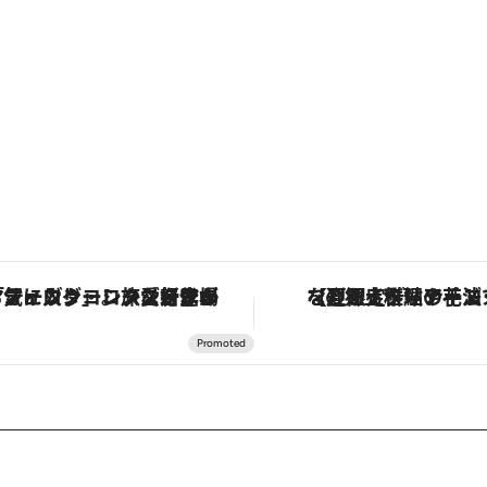
ヴァシュロン・コンスタンタン「オーヴァーシーズ・オートマティック」。旅愛好家のお気に入りコレクションから、ジェンダーレスな新作が登場
【夏限定ディナーコース】旬を迎える稚鮎や花ズッキーニなどをイタリア・ト