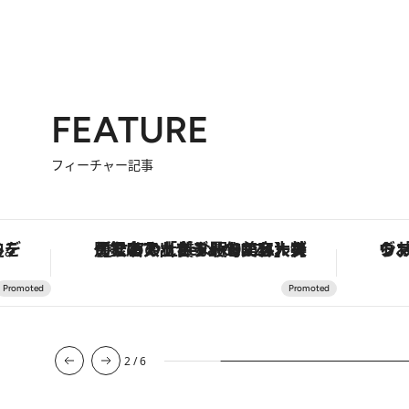
FEATURE
フィーチャー記事
を調える。
【銀座で出合う最旬美容】美髪ケアや上質な眠り…セルフケアのアップデートから、特別な名入れギフトまで。大人のための「ReFa GINZA」クルーズ
2
/
6