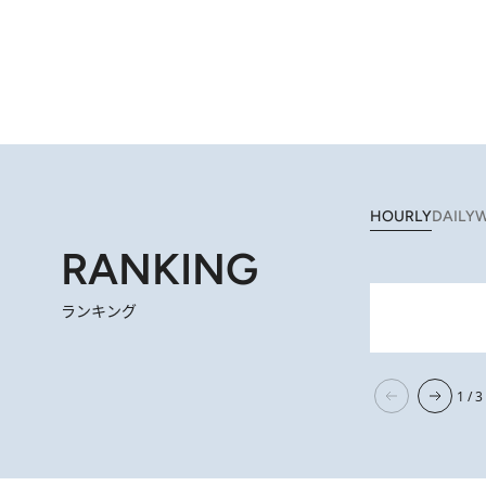
HOURLY
DAILY
W
RANKING
ランキング
2026.
【阿川佐和子さんの年とる力】なぜ70代で始めた趣味は“こんなに楽しい”のか？ ピアノ、俳句…スランプに陥っても
1 / 3