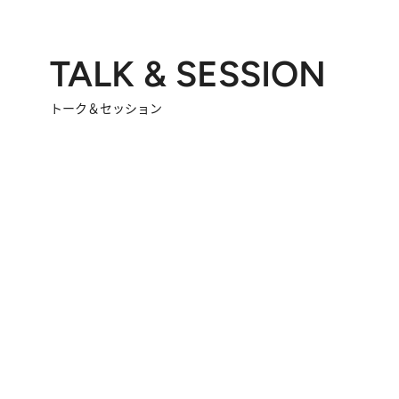
TALK & SESSION
トーク＆セッション
2026.8.3
「今後値上げがあるとすれば…」「リスクがあるのは今年の冬」エネルギー専門家が語る、ホルムズ海峡封鎖が家庭にもたらす“ある心配”
2026.
「住宅建てられない…」「サーチャージ料の高値が続いている」ホルムズ海峡封鎖による影響はいつまで続く？《エネルギー専門家に聞く“どうなる日本の暮らし”》