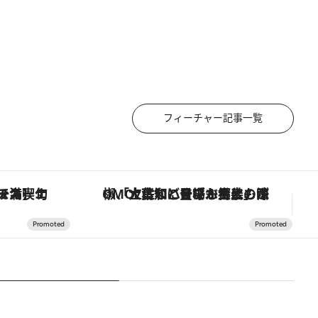
フィーチャー記事一覧
スカーナの郷土料理の手法で満喫！
「土佐和ハーブかき氷」がOMO7高知に登場！生姜、山椒、大葉など目にも舌にも涼を呼ぶ郷土の味