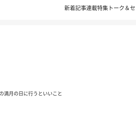
新着記事
連載
特集
トーク＆セ
座の満月の日に行うといいこと