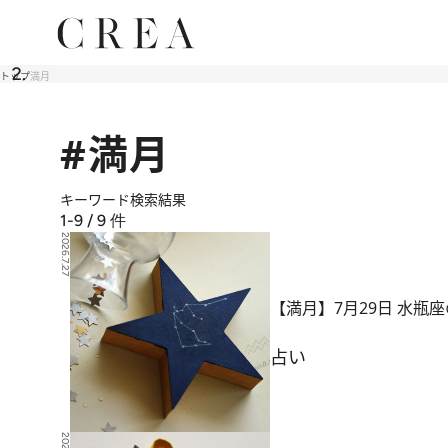
トップ
満月
#満月
キーワード検索結果
1-9 / 9
件
2026.7.27
【満月】7月29日 水瓶
占い