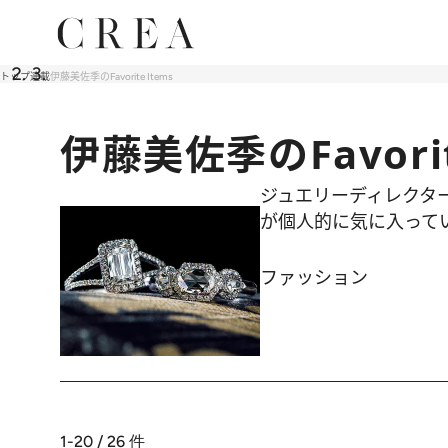
トップ
連載
伊藤美佐季のFavorite Items
伊藤美佐季のFavorit
ジュエリーディレクタ
が個人的に気に入って
ファッション
1-20 / 26
件