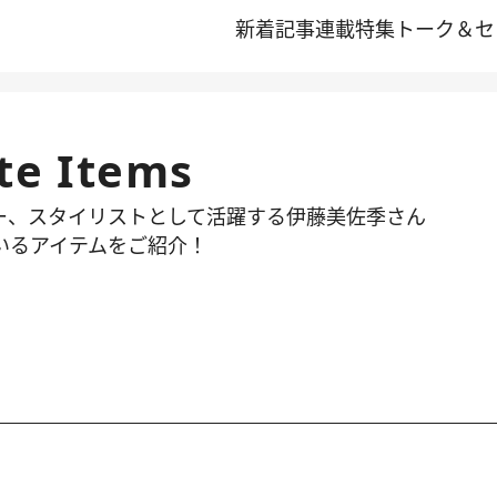
新着記事
連載
特集
トーク＆セ
e Items
ー、スタイリストとして活躍する伊藤美佐季さん
いるアイテムをご紹介！