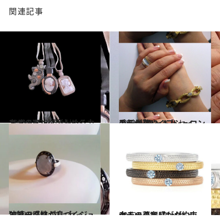
関連記事
2011.10.28
カジュアルに楽しめるカメオのペンダント
コミック ＆ エッセイ
2011.9.15
手元が華やぐブシュロンの新作｢キャトル｣
コミック ＆ エッセイ
2012.2.9
独特の感性が息づくジュエリー、M.C.L
コミック ＆ エッセイ
2012.1.31
クチュール感がお約束。大人の華奢リング
コミック ＆ エッセイ