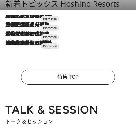
新着トピックス Hoshino Resorts
2026.7.31
【ホテル帰省】という選択肢をOMOが提案。家族とほどよい距離を保つには「昼は実家、夜は気兼ねなくホテルで！」
2026.7.24
【夏限定ディナーコース】旬を迎える稚鮎や花ズッキーニなどをイタリア・トスカーナの郷土料理の手法で満喫！
2026.7.17
「土佐和ハーブかき氷」がOMO7高知に登場！生姜、山椒、大葉など目にも舌にも涼を呼ぶ郷土の味
2026.7.10
NEW OPEN！【界 草津】名湯の地に誕生。趣の異なる2種の温泉と上州ならではの会席・蕎麦割烹など美食を味わう究極の癒やし旅
特集 TOP
TALK & SESSION
トーク＆セッション