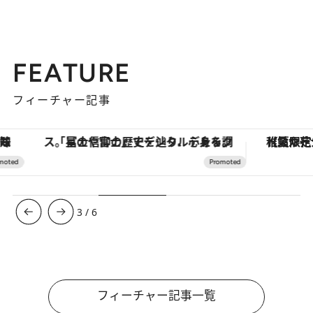
FEATURE
フィーチャー記事
「星のや富士」でデジタルデトックス。冨士信仰の歴史を辿り、心身を調える。
【夏限定ディナーコース】旬を迎
3
/
6
フィーチャー記事一覧