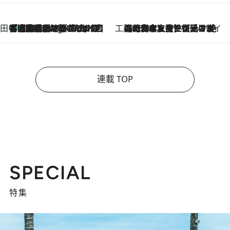
田中稲の勝手に再ブーム
「湘南乃風に憧れて」観客大盛上がりの“タオル回し”に、ラッパー顔負けの高速歌唱まで…さだまさし（74）のアグレッシブすぎる現在地
5 Hours Ago
工藤まやのおもてなしハワイ
2026.8.6
【ハワイ土産】ローカルの絶大な支持で復活！ 絶品の幻クッキー《元ファンの日本人女性が受け継いだ名店》
連載 TOP
SPECIAL
特集