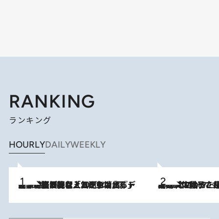
RANKING
ランキング
HOURLY
DAILY
WEEKLY
2026.8.5
【なぜ吉沢亮は「気配を消せる」のか？】興行収入208億の『国宝』を経て挑むミュージカル『ディア・エヴァン・ハンセン』。トップ俳優が舞台上でさらけ出した“孤独”とは
2026.8.5
【阿川佐和子さんの年とる力】なぜ70代で始めた趣味は“こんなに楽しい”のか？ ピアノ、俳句…スランプに陥っても続けられる“ある秘訣”とは