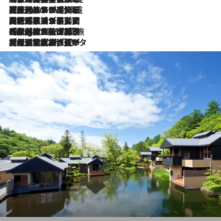
2026.8.6
【厳選旅コスメ】「身軽さ＆UV対策重視！」ヘアアーティストshucoが選んだ夏旅ベストコスメを発表【Mサイズジップ】
2026.8.5
【厳選旅コスメ】国内をあちこち移動する河井菜摘が選んだ夏旅ベストコスメ発表！「リラックスアイテムはマスト」【Mサイズジップ】
2026.8.4
【厳選旅コスメ】「紫外線＆乾燥対策しながらメイク感も！」ヘア＆メイクGeorgeが選んだ夏旅ベストコスメを発表！【Mサイズジップ】
2026.8.3
【厳選旅コスメ】「保湿もタイパ重視！」“サウナ好き”タレント清水みさとが愛用する夏旅ベストコスメを発表！【Mサイズジップ】