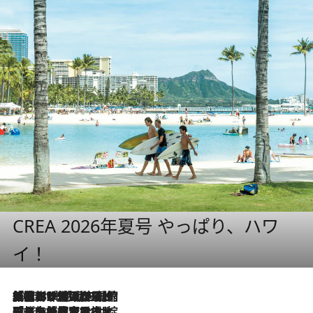
CREA 2026年夏号 やっぱり、ハワ
イ！
2026.8.6
「荷物が増えるほど旅ストレスは増す」美容ジャーナリストがたどり着いた最終結論。“化粧品を劇的に減らす”感動の凝縮美容とは
2026.8.6
「旅先には金髪ウィッグを持参」日本と同じメイクでは損してる!? 美容ジャーナリストが提案する“掟破りの旅美容”とは