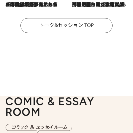
2026.8.3
「今後値上げがあるとすれば…」「リスクがあるのは今年の冬」エネルギー専門家が語る、ホルムズ海峡封鎖が家庭にもたらす“ある心配”
2026.8.3
「住宅建てられない…」「サーチャージ料の高値が続いている」ホルムズ海峡封鎖による影響はいつまで続く？《エネルギー専門家に聞く“どうなる日本の暮らし”》
トーク&セッション TOP
COMIC & ESSAY
ROOM