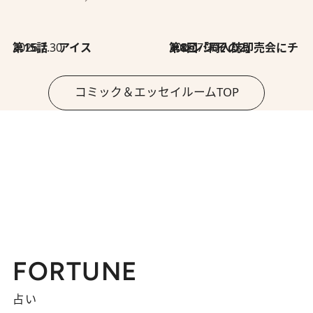
2026.7.30
第15話 アイス
2026.7.30
第8回「同人誌即売会にチャレンジ その2」
コミック＆エッセイルームTOP
FORTUNE
占い