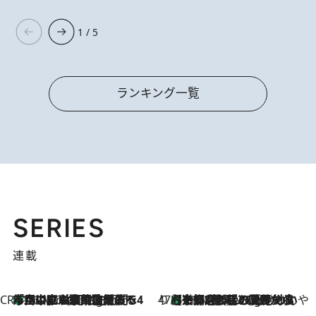
1 / 5
ランキング一覧
SERIES
連載
CREA'S CHOICE
「立川にも歌舞伎があるんだよ」 片岡仁左衛門・市川中車ら豪華座組みで4年目の立川立飛歌舞伎へ
16 Minutes Ago
47都道府県の手みやげ ひんやりスイーツで夏を満喫
【京都府】この夏絶対食べたい 冷やしておいしいおやつ3選 ひと口目から心を掴む新緑のテリーヌ
16 Minutes Ago