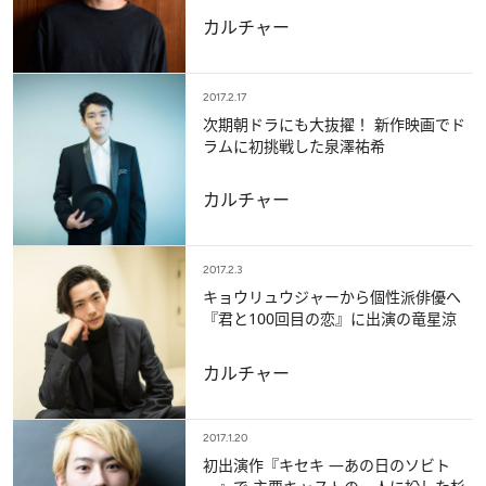
カルチャー
2017.2.17
次期朝ドラにも大抜擢！ 新作映画でド
ラムに初挑戦した泉澤祐希
カルチャー
2017.2.3
キョウリュウジャーから個性派俳優へ
『君と100回目の恋』に出演の竜星涼
カルチャー
2017.1.20
初出演作『キセキ ―あの日のソビト