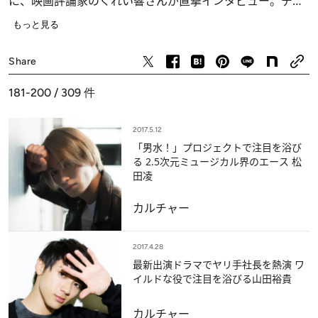
に、映画評論家のくれい響さんが直撃インタビュー。デビ
ューのきっかけから、最新作についてのエピソードまで、
もっと見る
ぐっと迫ります。
カルチャー
Share
181-200 / 309
件
2017.5.12
「男水！」プロジェクトで注目を浴び
る 2.5次元ミュージカル界のエース 松
田凌
カルチャー
2017.4.28
最新出演ドラマでヤリ手社長を熱演 ワ
イルドな役で注目を浴びる山田裕貴
カルチャー