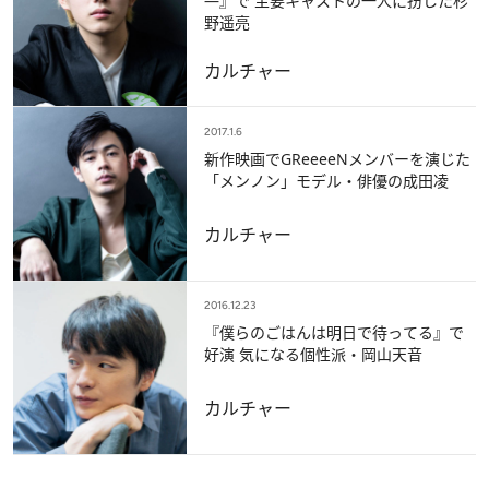
―』で 主要キャストの一人に扮した杉
野遥亮
カルチャー
2017.1.6
新作映画でGReeeeNメンバーを演じた
「メンノン」モデル・俳優の成田凌
カルチャー
2016.12.23
『僕らのごはんは明日で待ってる』で
好演 気になる個性派・岡山天音
カルチャー