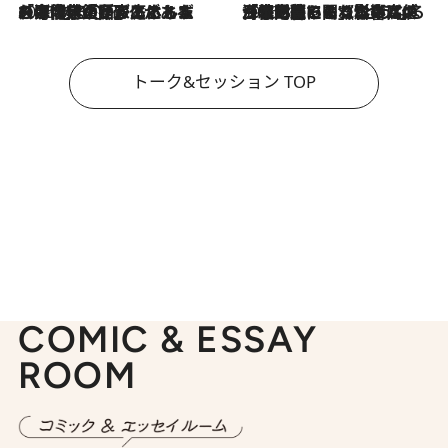
2026.8.3
「今後値上げがあるとすれば…」「リスクがあるのは今年の冬」エネルギー専門家が語る、ホルムズ海峡封鎖が家庭にもたらす“ある心配”
2026.8.3
「住宅建てられない…」「サーチャージ料の高値が続いている」ホルムズ海峡封鎖による影響はいつまで続く？《エネルギー専門家に聞く“どうなる日本の暮らし”》
トーク&セッション TOP
COMIC & ESSAY
ROOM