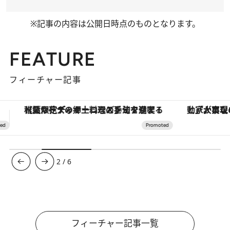
※記事の内容は公開日時点のものとなります。
FEATURE
フィーチャー記事
「大事なのは地域の意識を変えること」。ロレックス賞受賞の自然保護活動家が実現させたナイジェリアの自然環境の復活
【銀座で出合う最旬美容】美髪ケアや上質な眠
3
/
6
フィーチャー記事一覧