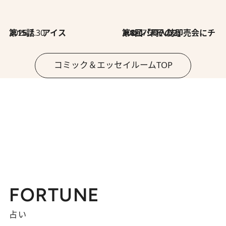
2026.7.30
第15話 アイス
2026.7.30
第8回「同人誌即売会にチャレンジ その2」
コミック＆エッセイルームTOP
FORTUNE
占い