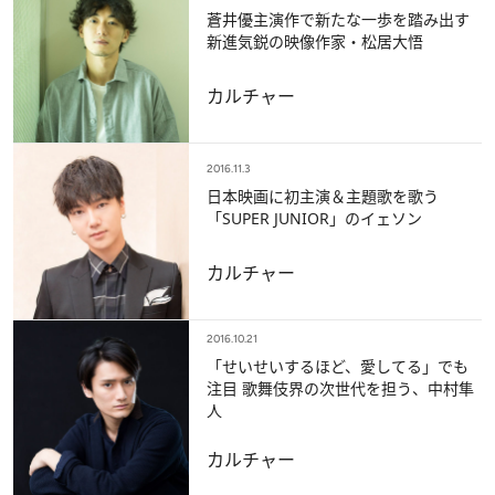
蒼井優主演作で新たな一歩を踏み出す
新進気鋭の映像作家・松居大悟
カルチャー
2016.11.3
日本映画に初主演＆主題歌を歌う
「SUPER JUNIOR」のイェソン
カルチャー
2016.10.21
「せいせいするほど、愛してる」でも
注目 歌舞伎界の次世代を担う、中村隼
人
カルチャー