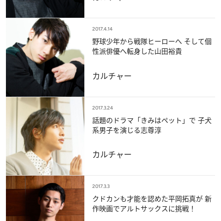
2017.4.14
野球少年から戦隊ヒーローへ そして個
性派俳優へ転身した山田裕貴
カルチャー
2017.3.24
話題のドラマ「きみはペット」で 子犬
系男子を演じる志尊淳
カルチャー
2017.3.3
クドカンも才能を認めた平岡拓真が 新
作映画でアルトサックスに挑戦！