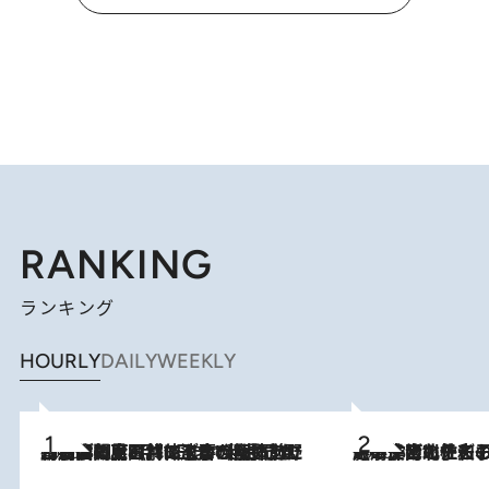
RANKING
ランキング
HOURLY
DAILY
WEEKLY
2026.8.8
「最後に見られてよかった」上野動物園の東園パンダ舎が解体前に特別公開。8月16日まで延長されたパネル展と共に辿る“半世紀”のパンダ飼育《解体工事の図面あり》
2026.8.3
《「文士の子ども被害者の会」発足！》阿川佐和子（72）が語る遠藤周作に北杜夫、劇作家・矢代静一の子どもたちの“文豪プライベート事件簿”