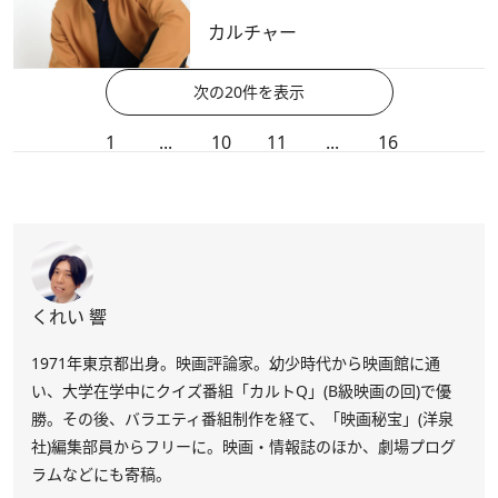
カルチャー
次の20件を表示
1
...
10
11
...
16
くれい 響
1971年東京都出身。映画評論家。幼少時代から映画館に通
い、大学在学中にクイズ番組「カルトQ」(B級映画の回)で優
勝。その後、バラエティ番組制作を経て、「映画秘宝」(洋泉
社)編集部員からフリーに。映画・情報誌のほか、劇場プログ
ラムなどにも寄稿。