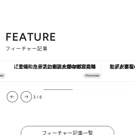
FEATURE
フィーチャー記事
「大事なのは地域の意識を変えること」。ロレックス賞受賞の自然保護活動家が実現させたナイジェリアの自然環境の復活
【銀座で出合う最旬美容】美髪ケアや上質な眠
4
/
6
フィーチャー記事一覧