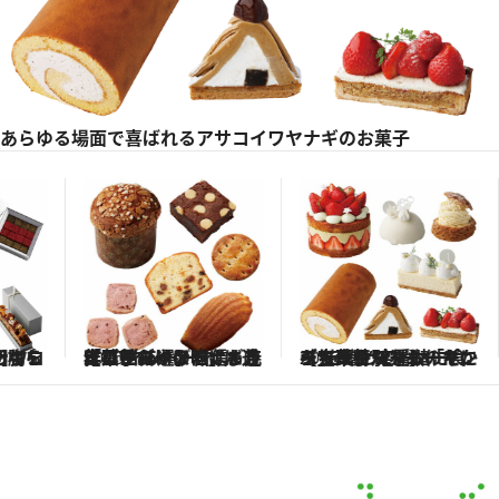
あらゆる場面で喜ばれるアサコイワヤナギのお菓子
2026.2.4
【アサコイワヤナギ焼き菓子15選】自信作“パネットーネ”は通年の手みやげに！ 「ここだけの味」も充実したコーナーはまさにパラダイス
2026.2.4
【生菓子12選】「ケーキは特別なものだから」ショートケーキにシュークリーム、モンブラン…“定番ケーキ”を贈って一緒に食べる幸せ