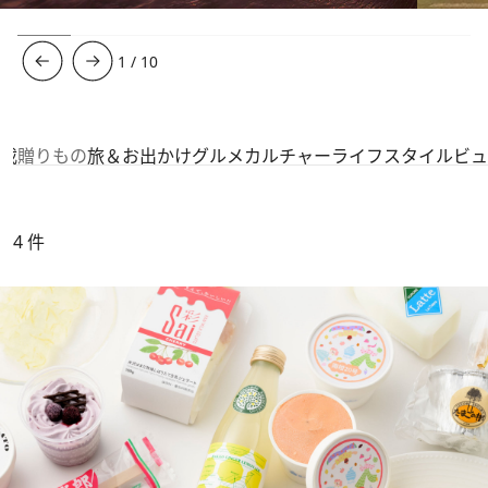
1
/
10
連載
贈りもの
旅＆お出かけ
グルメ
カルチャー
ライフスタイル
ビュ
4
件