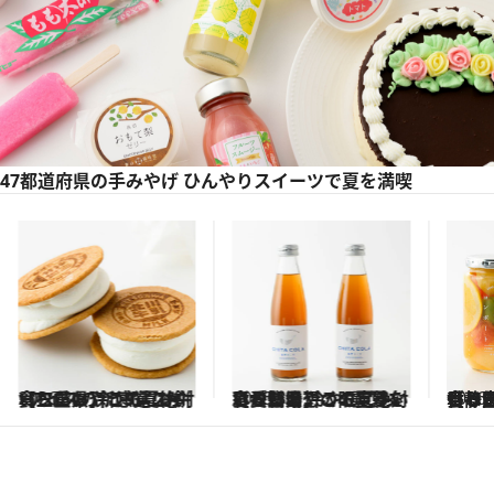
47都道府県の手みやげ ひんやりスイーツで夏を満喫
2026.8.6
【三重県】この夏絶対食べたい 冷やしておいしいおやつ3選 お餅×アイスの新感覚スイーツ
2026.8.6
【愛知県】この夏絶対食べたい 冷やしておいしいおやつ4選 夏を彩る新発想の限定ういろが登場
2026.
【静岡県】この夏絶対食べたい 冷やしておいしいおやつ3選 お茶香る生食感のふ