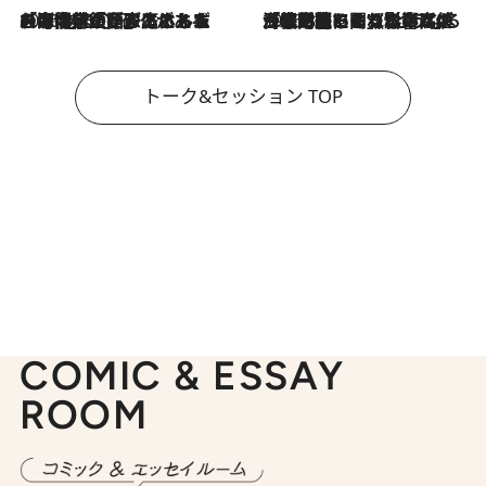
2026.8.3
「今後値上げがあるとすれば…」「リスクがあるのは今年の冬」エネルギー専門家が語る、ホルムズ海峡封鎖が家庭にもたらす“ある心配”
2026.8.3
「住宅建てられない…」「サーチャージ料の高値が続いている」ホルムズ海峡封鎖による影響はいつまで続く？《エネルギー専門家に聞く“どうなる日本の暮らし”》
トーク&セッション TOP
COMIC & ESSAY
ROOM