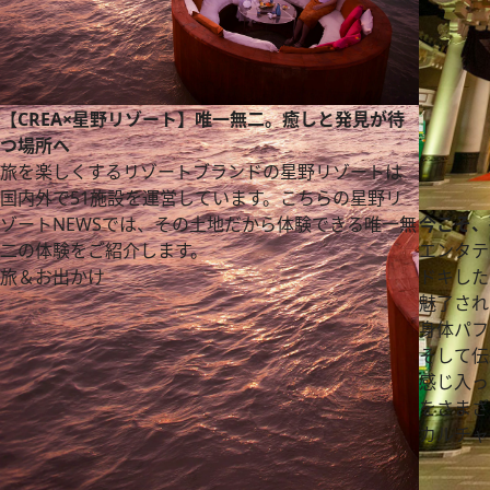
【CREA×星野リゾート】唯一無二。癒しと発見が待
つ場所へ
旅を楽しくするリゾートブランドの星野リゾートは
国内外で51施設を運営しています。こちらの星野リ
今こそ、
ゾートNEWSでは、その土地だから体験できる唯一無
エンタテ
二の体験をご紹介します。
ドキした
旅＆お出かけ
魅了され
身体パフ
そして伝
感じ入っ
をさまざ
カルチャ