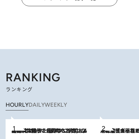
RANKING
ランキング
HOURLY
DAILY
WEEKLY
2026.8.5
【阿川佐和子さんの年とる力】なぜ70代で始めた趣味は“こんなに楽しい”のか？ ピアノ、俳句…スランプに陥っても続けられる“ある秘訣”とは
2026.8.5
下町風情あふれる台北屈指の人気エリア・大稲埕でセンスのいい台湾土産《ヴィン