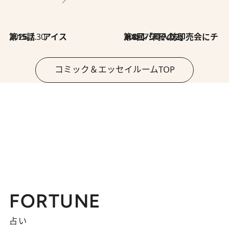
2026.7.30
第15話 アイス
2026.7.30
第8回「同人誌即売会にチャレンジ その2」
コミック＆エッセイルームTOP
FORTUNE
占い