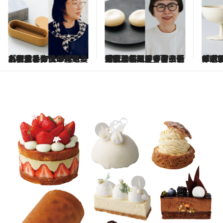
2026.2.14
「丁寧な作りの箱も、小物入れに使いたい美しさ」スタイリスト・丸山佑香さんが魅せられた香りとは？《贈りもの上手17人のベストギフト》
2026.2.14
「『理想の最中の口当たり』をオノマトペ化した菓名です」菓子研究家・福田里香さんも感動した口腔で響く新体験！《贈りもの上手17人のベストギフト》
2026.
「『新生活のんびり楽しんで』という気持ちで選んでいます」CIRCUSディレクター・引田舞さんが選