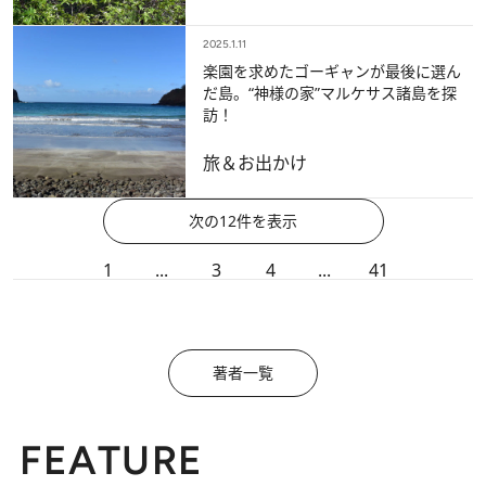
2025.1.11
楽園を求めたゴーギャンが最後に選ん
だ島。“神様の家”マルケサス諸島を探
訪！
旅＆お出かけ
次の12件を表示
1
...
3
4
...
41
著者一覧
FEATURE