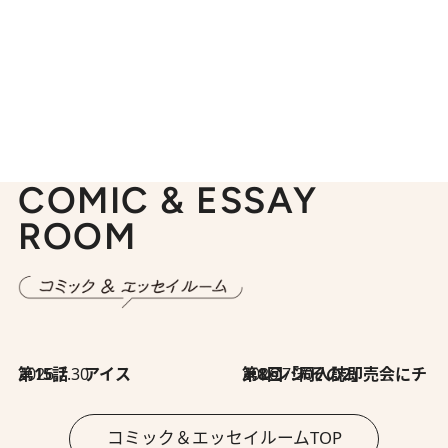
COMIC & ESSAY
ROOM
2026.7.30
第15話 アイス
2026.7.30
第8回「同人誌即売会にチャレンジ その2」
コミック＆エッセイルームTOP