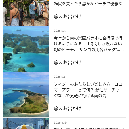
雑貨を買ったら静かなビーチで優雅な
ひとときを
旅＆お出かけ
2025.5.17
今年から南の楽園パラオに直行便で行
けるようになる！ 1時間しか現れない
幻のビーチ、“サンゴの美容パック”...ハ
ネムーンだけじゃない楽しみ方は？
旅＆お出かけ
2025.5.3
フィジーのあたらしい楽しみ方「ロロ
マ・アワー」って何？ 燃油サーチャー
ジなしで気軽に行ける南の島
旅＆お出かけ
2025.4.19