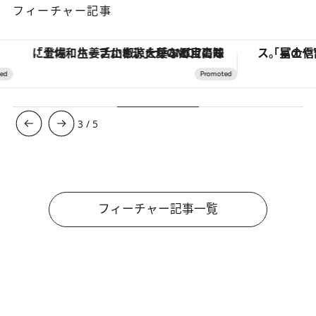
フィーチャー記事
「土佐和ハーブかき氷」がOMO7高知に登場！生姜、山椒、大葉など目にも舌にも涼を呼ぶ郷土の味
3
/
5
フィーチャー記事一覧