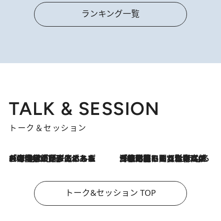
ランキング一覧
TALK & SESSION
トーク＆セッション
2026.8.3
「今後値上げがあるとすれば…」「リスクがあるのは今年の冬」エネルギー専門家が語る、ホルムズ海峡封鎖が家庭にもたらす“ある心配”
2026.8.3
「住宅建てられない…」「サーチャージ料の高値が続いている」ホルムズ海峡封鎖による影響はいつまで続く？《エネルギー専門家に聞く“どうなる日本の暮らし”》
トーク&セッション TOP