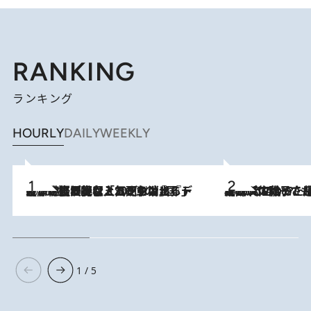
RANKING
ランキング
HOURLY
DAILY
WEEKLY
2026.8.5
【なぜ吉沢亮は「気配を消せる」のか？】興行収入208億の『国宝』を経て挑むミュージカル『ディア・エヴァン・ハンセン』。トップ俳優が舞台上でさらけ出した“孤独”とは
2026.8.5
【阿川佐和子さんの年とる力】なぜ70代で始めた趣味は“こんなに楽しい”のか？ ピアノ、俳句…スランプに陥っても続けられる“ある秘訣”とは
1 / 5