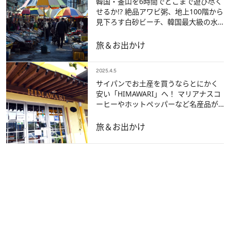
韓国・釜山を6時間でどこまで遊び尽く
せるか!? 絶品アワビ粥、地上100階から
見下ろす白砂ビーチ、韓国最大級の水
産市場、屋台グルメ…
旅＆お出かけ
2025.4.5
サイパンでお土産を買うならとにかく
安い「HIMAWARI」へ！ マリアナスコ
ーヒーやホットペッパーなど名産品が
揃う最強スーパーマーケット
旅＆お出かけ