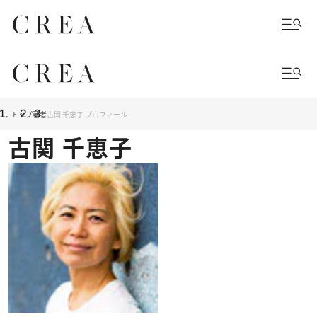
トップ
著者
古関 千恵子 プロフィール
古関 千恵子