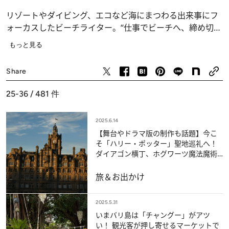
リゾートやダイビング、エコなど海にまつわる出来事にフ
ォーカスしたビーチライター。“仕事でビーチへ、締め切り
明けもビーチへ”をループすること35年あまり。
もっと見る
旅行ライターが旅を提案する手配旅行会社「
トラベルライ
ターズ
」を運営。●Instagram
@chieko_koseki
●オフ
Share
ィシャルサイト
https://www.chieko-koseki.com/
25-36 / 481
件
2025.6.14
【舞台やドラマ版の制作も話題】今こ
そ「ハリー・ポッター」聖地巡礼へ！
ダイアゴン横丁、ホグワーツ魔法魔術
学校…歩いて回るエジンバラの街
旅＆お出かけ
2025.5.31
いまバリ島は「チャングー」がアツ
い！ 観光客が押し寄せるマーケットで