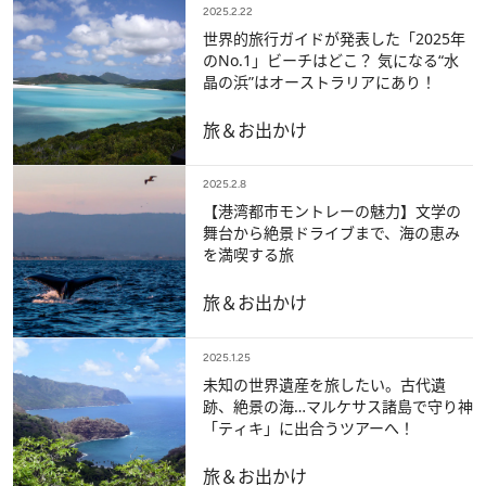
2025.2.22
世界的旅行ガイドが発表した「2025年
のNo.1」ビーチはどこ？ 気になる“水
晶の浜”はオーストラリアにあり！
旅＆お出かけ
2025.2.8
【港湾都市モントレーの魅力】文学の
舞台から絶景ドライブまで、海の恵み
を満喫する旅
旅＆お出かけ
2025.1.25
未知の世界遺産を旅したい。古代遺
跡、絶景の海…マルケサス諸島で守り神
「ティキ」に出合うツアーへ！
旅＆お出かけ