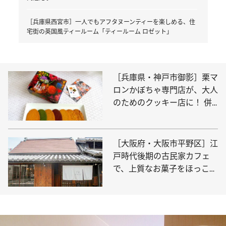
［兵庫県西宮市］一人でもアフタヌーンティーを楽しめる、住
宅街の英国風ティールーム「ティールーム ロゼット」
［兵庫県・神戸市御影］栗マ
ロンかぼちゃ専門店が、大人
のためのクッキー店に！ 併
設の喫茶で極上のおやつを
「Midnight Cookie Club」
［大阪府・大阪市平野区］江
戸時代後期の古民家カフェ
で、上質なお菓子をほっこり
味わう、大人なおやつ時間
「あひる菓子店」