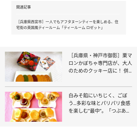
関連記事
［兵庫県西宮市］一人でもアフタヌーンティーを楽しめる、住
宅街の英国風ティールーム「ティールーム ロゼット」
［兵庫県・神戸市御影］栗マ
ロンかぼちゃ専門店が、大人
のためのクッキー店に！ 併
設の喫茶で極上のおやつを
「Midnight Cookie Club」
白みそ餡にいちじく、ごぼ
う…多彩な味とパリパリ食感
を楽しむ”最中”。「つぶあん
バー」も登場！【大阪府大阪
市「一吉（ひとよし）」】