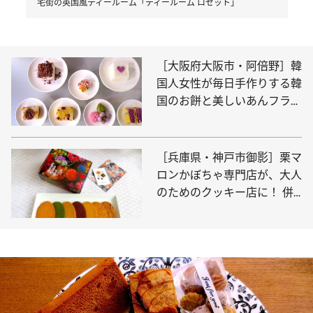
宅街の英国風ティールーム「ティールーム ロゼット」
［大阪府大阪市・阿倍野］韓
国人女性が毎日手作りする韓
国のお餅と美しいあんフラワ
ーを食べて学べる「カフェ
イヤギ」
［兵庫県・神戸市御影］栗マ
ロンかぼちゃ専門店が、大人
のためのクッキー店に！ 併
設の喫茶で極上のおやつを
「Midnight Cookie Club」