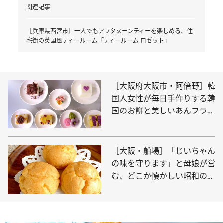
関連記事
［兵庫県西宮市］一人でもアフタヌーンティーを楽しめる、住
宅街の英国風ティールーム「ティールーム ロゼット」
［大阪府大阪市・阿倍野］韓
国人女性が毎日手作りする韓
国のお餅と美しいあんフラワ
ーを食べて学べる「カフェ
イヤギ」
［大阪・船場］「じいちゃん
の味を守ります」と母娘が営
む、どこか懐かしい昭和の味
のシュークリーム屋「とくい
ち」