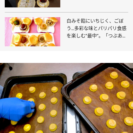
ーム「ティールーム ロゼッ
ト」
白みそ餡にいちじく、ごぼ
う…多彩な味とパリパリ食感
を楽しむ”最中”。「つぶあん
バー」も登場！【大阪府大阪
市「一吉（ひとよし）」】