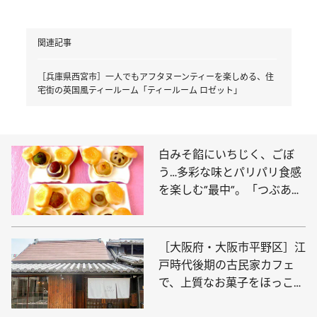
関連記事
［兵庫県西宮市］一人でもアフタヌーンティーを楽しめる、住
宅街の英国風ティールーム「ティールーム ロゼット」
白みそ餡にいちじく、ごぼ
う…多彩な味とパリパリ食感
を楽しむ”最中”。「つぶあん
バー」も登場！【大阪府大阪
市「一吉（ひとよし）」】
［大阪府・大阪市平野区］江
戸時代後期の古民家カフェ
で、上質なお菓子をほっこり
味わう、大人なおやつ時間