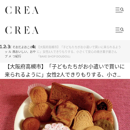
ト
グ
そおだよおこの関
【大阪府高槻市】「子どもたちがお小遣いで買いに来られるよう
ッ
ル
西おいしい、おや
に」女性2人できりもりする、小さくて安心の焼き菓子屋さん
プ
メ
つ紀行
「BAKE SHOP DOUDOU」
【大阪府高槻市】「子どもたちがお小遣いで買いに
来られるように」女性2人できりもりする、小さく
て安心の焼き菓子屋さん「BAKE SHOP DOUDOU」