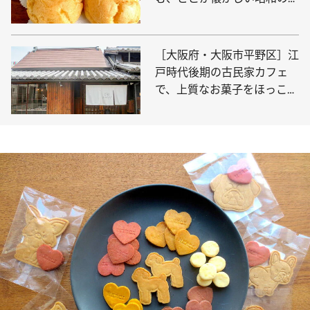
のシュークリーム屋「とくい
ち」
［大阪府・大阪市平野区］江
戸時代後期の古民家カフェ
で、上質なお菓子をほっこり
味わう、大人なおやつ時間
「あひる菓子店」