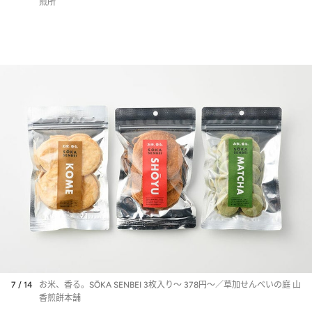
煎所
7 / 14
お米、香る。SŌKA SENBEI 3枚入り～ 378円～／草加せんべいの庭 山
香煎餅本舗