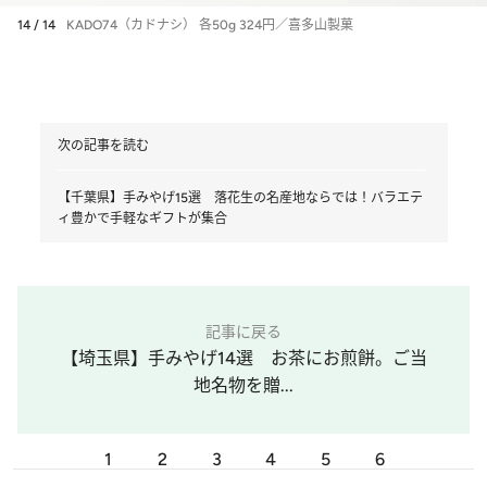
14 / 14
KADO74（カドナシ） 各50g 324円／喜多山製菓
次の記事を読む
【千葉県】手みやげ15選 落花生の名産地ならでは！バラエテ
ィ豊かで手軽なギフトが集合
記事に戻る
【埼玉県】手みやげ14選 お茶にお煎餅。ご当
地名物を贈...
1
2
3
4
5
6