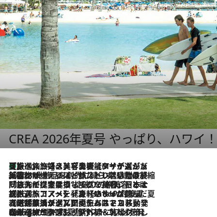
CREA 2026年夏号 やっぱり、ハワイ
【厳選旅コスメ】「多機能アイテムがメイン！」旅好き美容エディターが選んだ夏旅ベストコスメを発表【Mサイズジップ】
1 Hour Ago
2026.8.6
「荷物が増えるほど旅ストレスは増す」美容ジャーナリストがたどり着いた最終結論。“化粧品を劇的に減らす”感動の凝縮美容とは
2026.8.6
「旅先には金髪ウィッグを持参」日本と同じメイクでは損してる!? 美容ジャーナリストが提案する“掟破りの旅美容”とは
2026.8.6
【厳選旅コスメ】「身軽さ＆UV対策重視！」ヘアアーティストshucoが選んだ夏旅ベストコスメを発表【Mサイズジップ】
2026.8.5
【厳選旅コスメ】国内をあちこち移動する河井菜摘が選んだ夏旅ベストコスメ発表！「リラックスアイテムはマスト」【Mサイズジップ】
2026.8.4
【厳選旅コスメ】「紫外線＆乾燥対策しながらメイク感も！」ヘア＆メイクGeorgeが選んだ夏旅ベストコスメを発表！【Mサイズジップ】