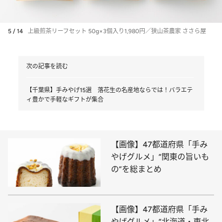
5 / 14
上級煎茶リーフセット 50g×3個入り1,980円／狭山茶農家 ささら屋
次の記事を読む
【千葉県】手みやげ15選 落花生の名産地ならでは！バラエテ
ィ豊かで手軽なギフトが集合
【画像】47都道府県「手み
やげグルメ」“関東の旨いも
の”を総まとめ
【画像】47都道府県「手み
やげグルメ」“北海道・東北