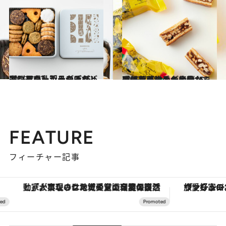
2025.7.17
【群馬県】手みやげ15選 フレッシュヨーグルト、バター、チーズなどおいしい乳製品がそろっている
贈りもの
2025.7.18
【千葉県】手みやげ15選 落花生の名産地ならでは！バラエティ豊かで手軽なギフトが集合
贈りもの
FEATURE
フィーチャー記事
「大事なのは地域の意識を変えること」。ロレックス賞受賞の自然保護活動家が実現させたナイジェリアの自然環境の復活
ヴァシュロン・コンスタンタン