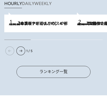
HOURLY
DAILY
WEEKLY
2026.8.5
【西日本エリアを総まとめ】 47都道府県の手みやげ ひんやりスイーツで夏を満喫
2026.8.5
【阿川佐和子さんの年とる力】なぜ70代で始めた趣味は“こんなに楽しい”のか？ ピアノ、俳句…スランプに陥っても続けられる“ある秘訣”とは
1 / 5
ランキング一覧