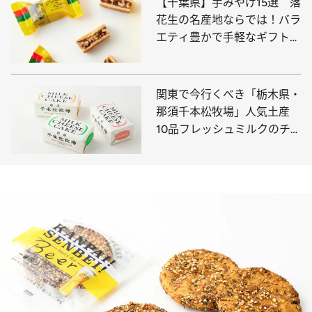
【千葉県】手みやげ15選 落
花生の名産地ならでは！バラ
エティ豊かで手軽なギフトが
集合
関東で今行くべき「栃木県・
那須千本松牧場」人気土産
10品フレッシュミルクのチ
ーズケーキや高級アイスとろ
けるプリンなどハイセンスな
スイーツ＆グルメ