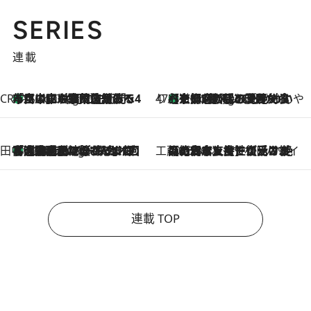
SERIES
連載
CREA'S CHOICE
「立川にも歌舞伎があるんだよ」 片岡仁左衛門・市川中車ら豪華座組みで4年目の立川立飛歌舞伎へ
1 Hour Ago
47都道府県の手みやげ ひんやりスイーツで夏を満喫
【京都府】この夏絶対食べたい 冷やしておいしいおやつ3選 ひと口目から心を掴む新緑のテリーヌ
1 Hour Ago
田中稲の勝手に再ブーム
「湘南乃風に憧れて」観客大盛上がりの“タオル回し”に、ラッパー顔負けの高速歌唱まで…さだまさし（74）のアグレッシブすぎる現在地
6 Hours Ago
工藤まやのおもてなしハワイ
2026.8.6
【ハワイ土産】ローカルの絶大な支持で復活！ 絶品の幻クッキー《元ファンの日本人女性が受け継いだ名店》
連載 TOP