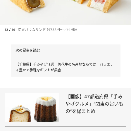
13 / 14
旬果バウムサンド 各735円～／村田屋
次の記事を読む
【千葉県】手みやげ15選 落花生の名産地ならでは！バラエテ
ィ豊かで手軽なギフトが集合
【画像】47都道府県「手み
やげグルメ」“関東の旨いも
の”を総まとめ