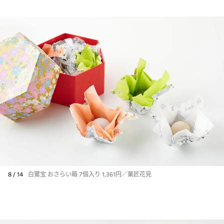
8 / 14
白鷺宝 おさらい箱 7個入り 1,361円／菓匠花見