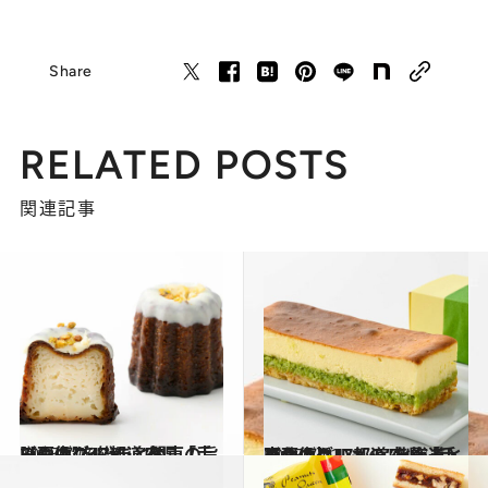
Share
RELATED POSTS
関連記事
2025.7.16
【画像】47都道府県「手みやげグルメ」“関東の旨いもの”を総まとめ
贈りもの
2025.7.12
【画像】47都道府県「手みやげグルメ」“北海道・東北の旨いもの”を総まとめ
贈りもの