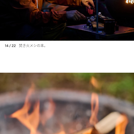
14 / 22
焚き火メシの本。