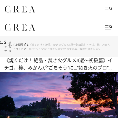
ト
グ
心を開放する
《焼くだけ！ 絶品・焚き火グルメ4選～初級篇》イチゴ、柿、みかん
ッ
ル
アウトドア
が“ごちそう”に…“焚き火のプロ”おすすめ、背徳の焚き火メシ
プ
メ
《焼くだけ！ 絶品・焚き火グルメ4選～初級篇》イ
チゴ、柿、みかんが“ごちそう”に…“焚き火のプロ”お
すすめ、背徳の焚き火メシ