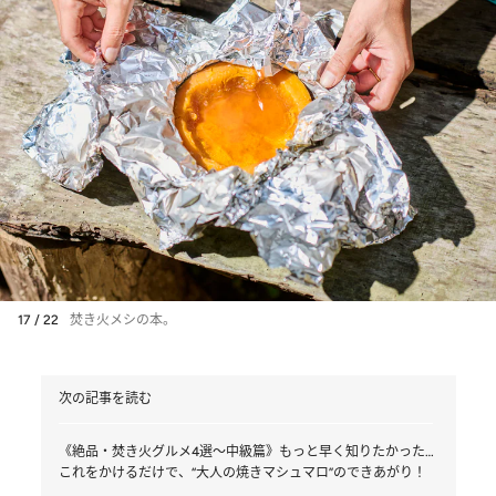
17 / 22
焚き火メシの本。
次の記事を読む
《絶品・焚き火グルメ4選～中級篇》もっと早く知りたかった…
これをかけるだけで、“大人の焼きマシュマロ”のできあがり！