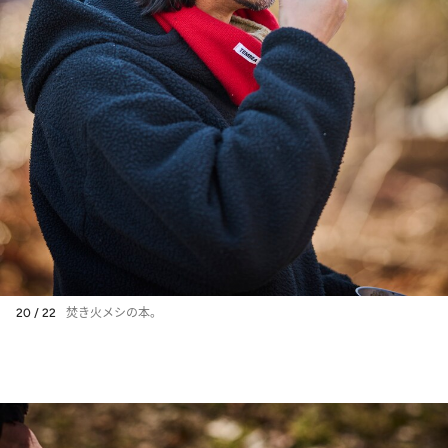
20 / 22
焚き火メシの本。