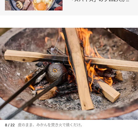
どりついた、“背徳・焚き火
メシ”の真骨頂！
8 / 22
皮のまま、みかんを焚き火で焼くだけ。