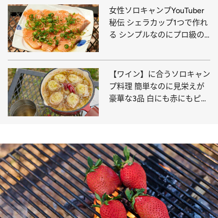
女性ソロキャンプYouTuber
秘伝 シェラカップ1つで作れ
る シンプルなのにプロ級の
おつまみ4選
【ワイン】に合うソロキャン
プ料理 簡単なのに見栄えが
豪華な3品 白にも赤にもピッ
タリ！