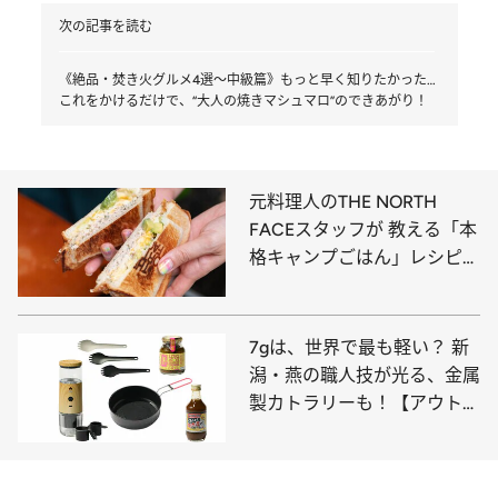
次の記事を読む
《絶品・焚き火グルメ4選～中級篇》もっと早く知りたかった…
これをかけるだけで、“大人の焼きマシュマロ”のできあがり！
元料理人のTHE NORTH
FACEスタッフが 教える「本
格キャンプごはん」レシピ
“万能シーズニング”で手軽＆
簡単！
7gは、世界で最も軽い？ 新
潟・燕の職人技が光る、金属
製カトラリーも！【アウトド
アの“いいもの”50選 ～欠か
せない“食のおとも”編～】