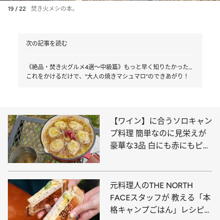
19 / 22
焚き火メシの本。
次の記事を読む
《絶品・焚き火グルメ4選～中級篇》もっと早く知りたかった…
これをかけるだけで、“大人の焼きマシュマロ”のできあがり！
【ワイン】に合うソロキャン
プ料理 簡単なのに見栄えが
豪華な3品 白にも赤にもピッ
タリ！
元料理人のTHE NORTH
FACEスタッフが 教える「本
格キャンプごはん」レシピ