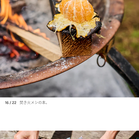
16 / 22
焚き火メシの本。