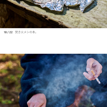
18 / 22
焚き火メシの本。