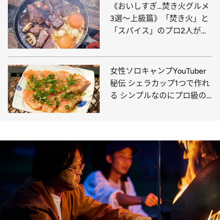
《おいしすぎ…焚き火グルメ
3選～上級篇》「焚き火」と
「スパイス」のプロ2人がた
どりついた、“背徳・焚き火
メシ”の真骨頂！
女性ソロキャンプYouTuber
秘伝 シェラカップ1つで作れ
る シンプルなのにプロ級の
おつまみ4選