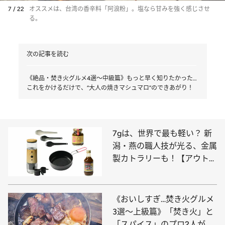
7 / 22
オススメは、台湾の香辛料「阿浪粉」。塩なら甘みを強く感じさせ
る。
次の記事を読む
《絶品・焚き火グルメ4選～中級篇》もっと早く知りたかった…
これをかけるだけで、“大人の焼きマシュマロ”のできあがり！
7gは、世界で最も軽い？ 新
潟・燕の職人技が光る、金属
製カトラリーも！【アウトド
アの“いいもの”50選 ～欠か
せない“食のおとも”編～】
《おいしすぎ…焚き火グルメ
3選～上級篇》「焚き火」と
「スパイス」のプロ2人がた