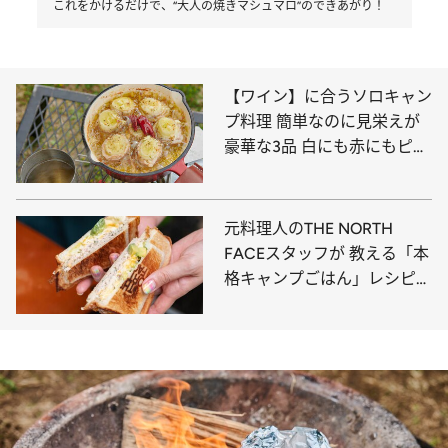
これをかけるだけで、“大人の焼きマシュマロ”のできあがり！
【ワイン】に合うソロキャン
プ料理 簡単なのに見栄えが
豪華な3品 白にも赤にもピッ
タリ！
元料理人のTHE NORTH
FACEスタッフが 教える「本
格キャンプごはん」レシピ
“万能シーズニング”で手軽＆
簡単！