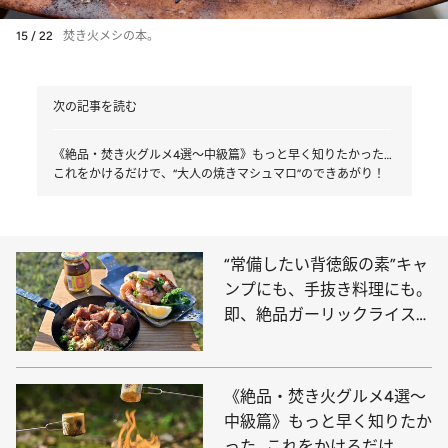
15 / 22
焚き火メシの本。
次の記事を読む
《絶品・焚き火グルメ4選～中級篇》もっと早く知りたかった…
これをかけるだけで、“大人の焼きマシュマロ”のできあがり！
“常備したい背徳飯の素”キャ
ンプにも、手抜き料理にも。
即、絶品ガーリックライスや
トムヤムクンを作れるアウト
ドア調味料
《絶品・焚き火グルメ4選～
中級篇》もっと早く知りたか
った…これをかけるだけ