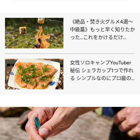
《絶品・焚き火グルメ4選～
中級篇》もっと早く知りたか
った…これをかけるだけ
で、“大人の焼きマシュマ
ロ”のできあがり！
女性ソロキャンプYouTuber
秘伝 シェラカップ1つで作れ
る シンプルなのにプロ級の
おつまみ4選