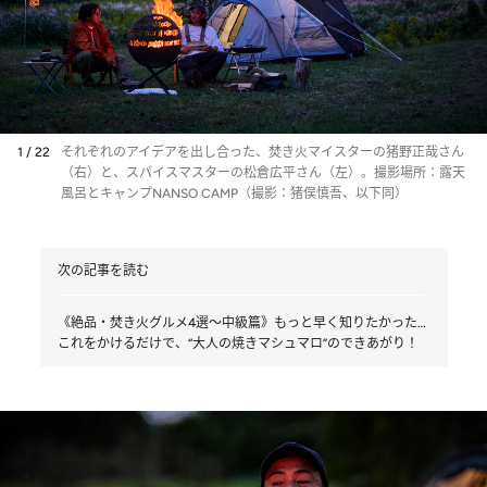
1 / 22
それぞれのアイデアを出し合った、焚き火マイスターの猪野正哉さん
（右）と、スパイスマスターの松倉広平さん（左）。撮影場所：露天
風呂とキャンプNANSO CAMP（撮影：猪俣慎吾、以下同）
次の記事を読む
《絶品・焚き火グルメ4選～中級篇》もっと早く知りたかった…
これをかけるだけで、“大人の焼きマシュマロ”のできあがり！