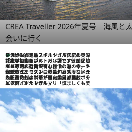
CREA Traveller 2026年夏号
会いに行く
リスボンの絶品スイーツ「パステル・デ・ナタ」とは？ポルトガル伝統の奥深い世界へ
2026.8.8
2026.7.27
「私の祖国はポルトガル語です」国民的詩人フェルナンド・ペソアと、彼が愛した文学の街を歩く
2026.7.26
ポルトガル近海が育む極上の海の幸。キリリと冷えた白ワインと愉しむ、シーフード専門店の贅沢
2026.7.22
伝統の味をモダンに昇華。高感度な地元客が集う、リスボンの最旬ガストロノミー
2026.7.21
大航海時代の栄華から、震災、独裁、そして革命へ。ポルトガル・首都リスボンの石畳に刻まれた「歴史の光と影」
2026.7.13
エッセイ・ヤマザキマリ「慎ましくも美しき国 ポルトガル」