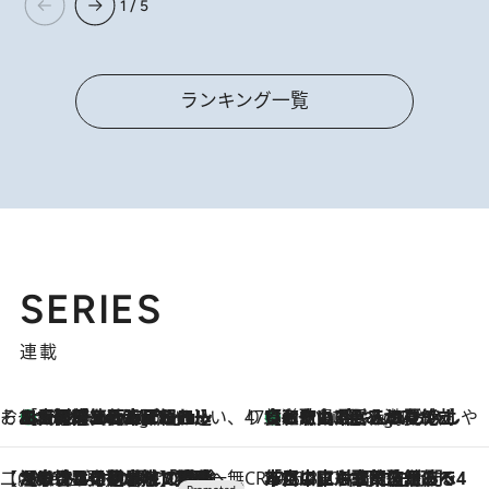
1 / 5
ランキング一覧
SERIES
連載
そおだよおこの関西おいしい、おやつ紀行
［大阪府箕面市］一皿一皿目の前で仕上げられる、料理を巧みに組み込んだアシェットデセールコース「ミチル アシェット デセール（Michiru assiette dessert）」
2 Minutes Ago
47都道府県の手みやげ ひんやりスイーツで夏を満喫
【和歌山県】この夏絶対食べたい 冷やしておいしいおやつ3選 みかんがごろっと丸ごと入ったジュレ
2 Minutes Ago
【CREA×星野リゾート】唯一無二。癒しと発見が待つ場所へ
2026.8.7
【トンボの足水浴】ヒノキの香りに包まれて涼感マックス！約13℃の湧水かけ流しを避暑地「星野温泉 トンボの湯」で体験
CREA'S CHOICE
2026.8.7
「立川にも歌舞伎があるんだよ」 片岡仁左衛門・市川中車ら豪華座組みで4年目の立川立飛歌舞伎へ