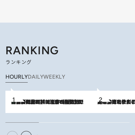
RANKING
ランキング
HOURLY
DAILY
WEEKLY
「最後に見られてよかった」上野動物園の東園パンダ舎が解体前に特別公開。8月16日まで延長されたパネル展と共に辿る“半世紀”のパンダ飼育《解体工事の図面あり》
2026.8.8
2026.8.3
《「文士の子ども被害者の会」発足！》阿川佐和子（72）が語る遠藤周作に北杜夫、劇作家・矢代静一の子どもたちの“文豪プライベート事件簿”