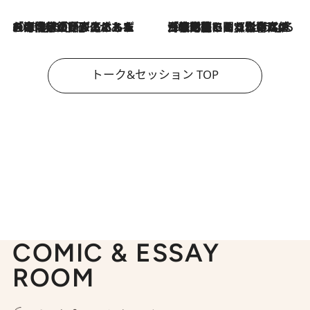
2026.8.3
「今後値上げがあるとすれば…」「リスクがあるのは今年の冬」エネルギー専門家が語る、ホルムズ海峡封鎖が家庭にもたらす“ある心配”
2026.8.3
「住宅建てられない…」「サーチャージ料の高値が続いている」ホルムズ海峡封鎖による影響はいつまで続く？《エネルギー専門家に聞く“どうなる日本の暮らし”》
トーク&セッション TOP
COMIC & ESSAY
ROOM