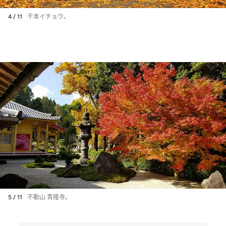
4 / 11
千本イチョウ。
5 / 11
不動山 青隆寺。