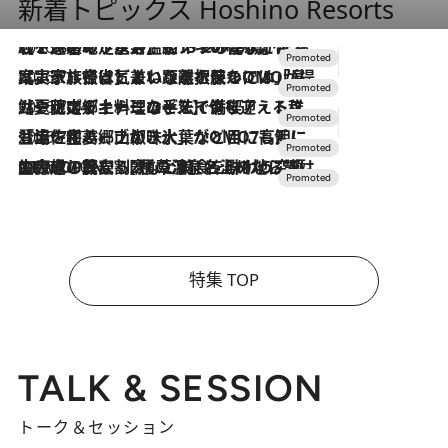
新着トピックス Hoshino Resorts
2026.8.7
【トンボの足水浴】ヒノキの香りに包まれて涼感マックス！約13℃の湧水かけ流しを避暑地「星野温泉 トンボの湯」で体験
2026.7.31
【ホテル帰省】という選択肢をOMOが提案。家族とほどよい距離を保つには「昼は実家、夜は気兼ねなくホテルで！」
2026.7.24
【夏限定ディナーコース】旬を迎える稚鮎や花ズッキーニなどをイタリア・トスカーナの郷土料理の手法で満喫！
2026.7.17
「土佐和ハーブかき氷」がOMO7高知に登場！生姜、山椒、大葉など目にも舌にも涼を呼ぶ郷土の味
2026.7.10
NEW OPEN！【界 草津】名湯の地に誕生。趣の異なる2種の温泉と上州ならではの会席・蕎麦割烹など美食を味わう究極の癒やし旅
特集 TOP
TALK & SESSION
トーク＆セッション