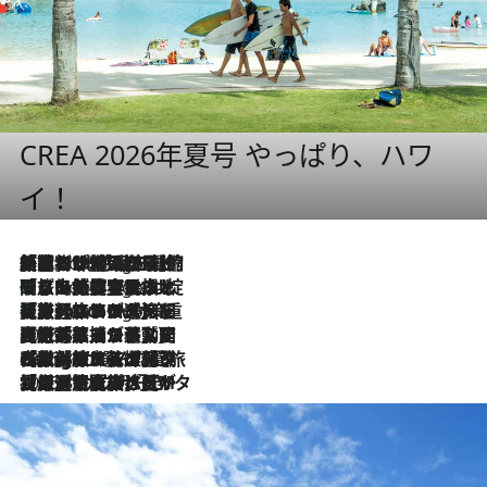
CREA 2026年夏号 やっぱり、ハワ
イ！
「荷物が増えるほど旅ストレスは増す」美容ジャーナリストがたどり着いた最終結論。“化粧品を劇的に減らす”感動の凝縮美容とは
2 Hours Ago
「旅先には金髪ウィッグを持参」日本と同じメイクでは損してる!? 美容ジャーナリストが提案する“掟破りの旅美容”とは
2 Hours Ago
【厳選旅コスメ】「身軽さ＆UV対策重視！」ヘアアーティストshucoが選んだ夏旅ベストコスメを発表【Mサイズジップ】
2 Hours Ago
2026.8.5
【厳選旅コスメ】国内をあちこち移動する河井菜摘が選んだ夏旅ベストコスメ発表！「リラックスアイテムはマスト」【Mサイズジップ】
2026.8.4
【厳選旅コスメ】「紫外線＆乾燥対策しながらメイク感も！」ヘア＆メイクGeorgeが選んだ夏旅ベストコスメを発表！【Mサイズジップ】
2026.8.3
【厳選旅コスメ】「保湿もタイパ重視！」“サウナ好き”タレント清水みさとが愛用する夏旅ベストコスメを発表！【Mサイズジップ】