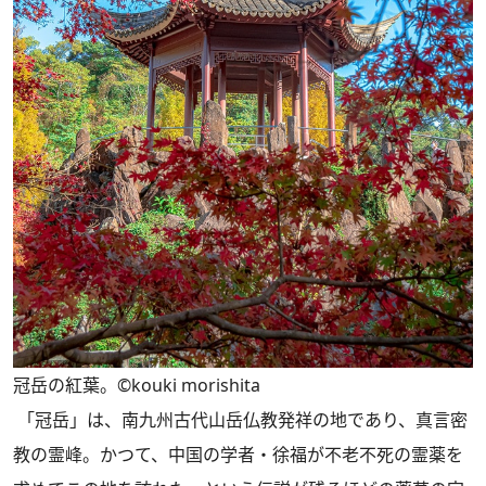
冠岳の紅葉。©kouki morishita
「冠岳」は、南九州古代山岳仏教発祥の地であり、真言密
教の霊峰。かつて、中国の学者・徐福が不老不死の霊薬を