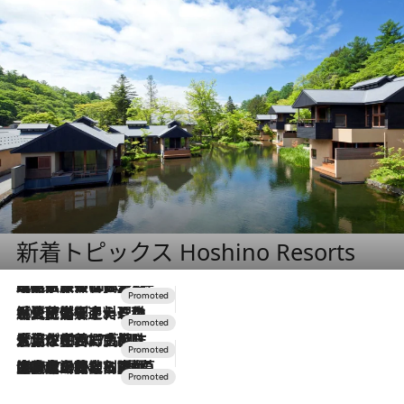
新着トピックス Hoshino Resorts
2026.7.31
【ホテル帰省】という選択肢をOMOが提案。家族とほどよい距離を保つには「昼は実家、夜は気兼ねなくホテルで！」
2026.7.24
【夏限定ディナーコース】旬を迎える稚鮎や花ズッキーニなどをイタリア・トスカーナの郷土料理の手法で満喫！
2026.7.17
「土佐和ハーブかき氷」がOMO7高知に登場！生姜、山椒、大葉など目にも舌にも涼を呼ぶ郷土の味
2026.7.10
NEW OPEN！【界 草津】名湯の地に誕生。趣の異なる2種の温泉と上州ならではの会席・蕎麦割烹など美食を味わう究極の癒やし旅