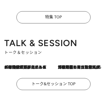
特集 TOP
TALK & SESSION
トーク＆セッション
2026.8.3
「今後値上げがあるとすれば…」「リスクがあるのは今年の冬」エネルギー専門家が語る、ホルムズ海峡封鎖が家庭にもたらす“ある心配”
2026.8.3
「住宅建てられない…」「サーチャージ料の高値が続いている」ホルムズ海峡封鎖による影響はいつまで続く？《エネルギー専門家に聞く“どうなる日本の暮らし”》
トーク&セッション TOP