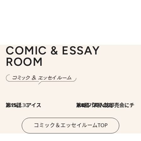
COMIC & ESSAY
ROOM
2026.7.30
第15話 アイス
2026.7.30
第8回「同人誌即売会にチャレンジ その2」
コミック＆エッセイルームTOP