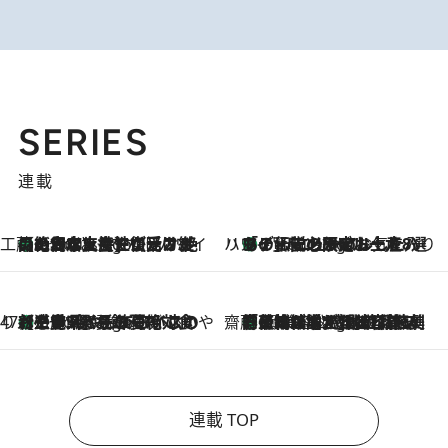
SERIES
連載
工藤まやのおもてなしハワイ
【ハワイ土産】ローカルの絶大な支持で復活！ 絶品の幻クッキー《元ファンの日本人女性が受け継いだ名店》
2 Hours Ago
ハワイ賢者 リサのお気に入りリスト
あの伝説の限定トートも！ リニューアルした「ディーン＆デルーカ ハワイ」で必須のお土産8選
2 Hours Ago
47都道府県の手みやげ ひんやりスイーツで夏を満喫
【三重県】この夏絶対食べたい 冷やしておいしいおやつ3選 お餅×アイスの新感覚スイーツ
2 Hours Ago
齋藤 薫 美容脳ルネサンス
「荷物が増えるほど旅ストレスは増す」美容ジャーナリストがたどり着いた最終結論。“化粧品を劇的に減らす”感動の凝縮美容とは
2 Hours Ago
連載 TOP