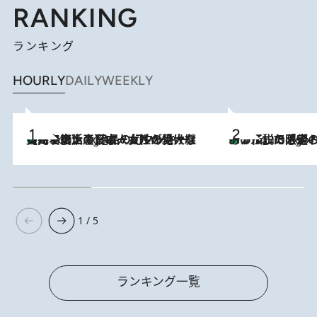
RANKING
ランキング
HOURLY
DAILY
WEEKLY
【ハワイ土産】ローカルの絶大な支持で復活！ 絶品の幻クッキー《元ファンの日本人女性が受け継いだ名店》
2 Hours Ago
あの伝説の限定トートも！ リニューアルした「ディーン＆
2 Hours Ago
1 / 5
ランキング一覧