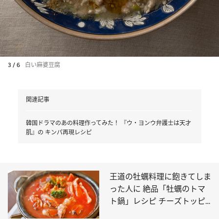
3 / 6
白い麻婆豆腐
関連記事
韓国ドラマのあの料理作ってみた！ 『ウ・ヨンウ弁護士は天才
肌』の キンパ再現レシピ
王道の牡蠣料理に飽きてしま
った人に 絶品「牡蠣のトマ
ト鍋」レシピ チーズトッピ
ングでおいしさ倍増