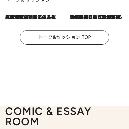
2026.8.3
「今後値上げがあるとすれば…」「リスクがあるのは今年の冬」エネルギー専門家が語る、ホルムズ海峡封鎖が家庭にもたらす“ある心配”
2026.8.3
「住宅建てられない…」「サーチャージ料の高値が続いている」ホルムズ海峡封鎖による影響はいつまで続く？《エネルギー専門家に聞く“どうなる日本の暮らし”》
トーク&セッション TOP
COMIC & ESSAY
ROOM