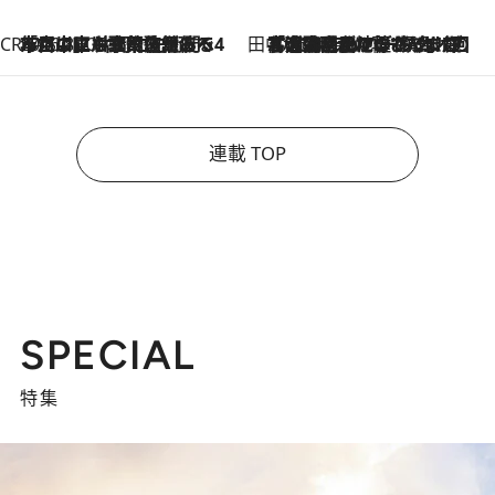
CREA'S CHOICE
2026.8.7
「立川にも歌舞伎があるんだよ」 片岡仁左衛門・市川中車ら豪華座組みで4年目の立川立飛歌舞伎へ
田中稲の勝手に再ブーム
2026.8.7
「湘南乃風に憧れて」観客大盛上がりの“タオル回し”に、ラッパー顔負けの高速歌唱まで…さだまさし（74）のアグレッシブすぎる現在地
連載 TOP
SPECIAL
特集