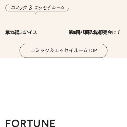
2026.7.30
第15話 アイス
2026.7.30
第8回「同人誌即売会にチャレンジ その2」
コミック＆エッセイルームTOP
FORTUNE