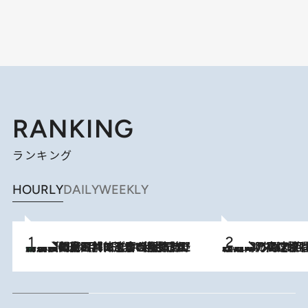
RANKING
ランキング
HOURLY
DAILY
WEEKLY
「最後に見られてよかった」上野動物園の東園パンダ舎が解体前に特別公開。8月16日まで延長されたパネル展と共に辿る“半世紀”のパンダ飼育《解体工事の図面あり》
2026.8.8
2026.8.7
「湘南乃風に憧れて」観客大盛上がりの“タオル回し”に、ラッパー顔負けの高速歌唱まで…さだまさし（74）のアグレッシブすぎる現在地