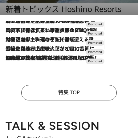
新着トピックス Hoshino Resorts
2026.8.7
【トンボの足水浴】ヒノキの香りに包まれて涼感マックス！約13℃の湧水かけ流しを避暑地「星野温泉 トンボの湯」で体験
2026.7.31
【ホテル帰省】という選択肢をOMOが提案。家族とほどよい距離を保つには「昼は実家、夜は気兼ねなくホテルで！」
2026.7.24
【夏限定ディナーコース】旬を迎える稚鮎や花ズッキーニなどをイタリア・トスカーナの郷土料理の手法で満喫！
2026.7.17
「土佐和ハーブかき氷」がOMO7高知に登場！生姜、山椒、大葉など目にも舌にも涼を呼ぶ郷土の味
2026.7.10
NEW OPEN！【界 草津】名湯の地に誕生。趣の異なる2種の温泉と上州ならではの会席・蕎麦割烹など美食を味わう究極の癒やし旅
特集 TOP
TALK & SESSION
トーク＆セッション