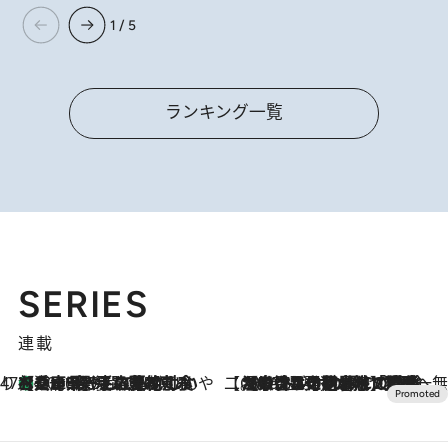
1 / 5
ランキング一覧
SERIES
連載
47都道府県の手みやげ ひんやりスイーツで夏を満喫
【兵庫県】この夏絶対食べたい 冷やしておいしいおやつ3選 淡路島の恵みをジェラートに集約
2026.8.8
【CREA×星野リゾート】唯一無二。癒しと発見が待つ場所へ
2026.8.7
【トンボの足水浴】ヒノキの香りに包まれて涼感マックス！約13℃の湧水かけ流しを避暑地「星野温泉 トンボの湯」で体験