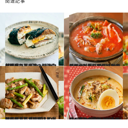
関連記事
2023.3.7
韓国ドラマのあの料理作ってみた！ 『ウ・ヨンウ弁護士は天才肌』の キンパ再現レシピ
グルメ
2023.3.7
王道の牡蠣料理に飽きてしまった人に 絶品「牡蠣のトマト鍋」レシピ チーズトッピングでおいしさ倍増
グルメ
2023.3.3
【茶色くて地味だけどホッとする】 画面越しの見知らぬあなたに届けたい 和田明日香「ねぎ塩チキン」レシピ
グルメ
2023.3.3
【4コマイラストのスープレシピ】 明快イラストで作る意欲が沸き上がる レンジだけで作れるお手軽スープも！
グルメ