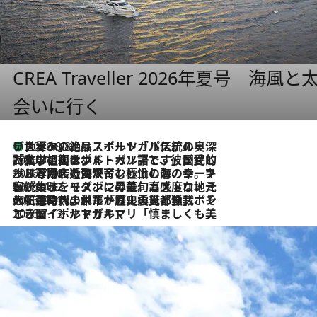
CREA Traveller 2026年夏号
会いに行く
リスボンの絶品スイーツ「パステル・デ・ナタ」とは？ポルトガル伝統の奥深い世界へ
2026.8.8
2026.7.27
「私の祖国はポルトガル語です」国民的詩人フェルナンド・ペソアと、彼が愛した文学の街を歩く
2026.7.26
ポルトガル近海が育む極上の海の幸。キリリと冷えた白ワインと愉しむ、シーフード専門店の贅沢
2026.7.22
伝統の味をモダンに昇華。高感度な地元客が集う、リスボンの最旬ガストロノミー
2026.7.21
大航海時代の栄華から、震災、独裁、そして革命へ。ポルトガル・首都リスボンの石畳に刻まれた「歴史の光と影」
2026.7.13
エッセイ・ヤマザキマリ「慎ましくも美しき国 ポルトガル」