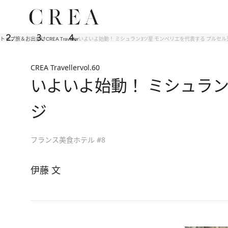
トップ
旅＆お出かけ
CREA Traveller
いよいよ始動！ ミシュラン3ツ星 モンペリエを代表する プルセ
CREA Traveller
vol.60
いよいよ始動！ ミシュラ
ジ
フランス美食ホテル #8
伊藤 文