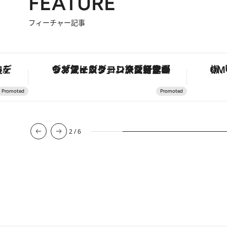
FEATURE
フィーチャー記事
・オートマティック」。旅愛好家のお気に入りコレクションから、ジェンダーレスな新作が登場
「土佐和ハーブかき氷」がOMO7高知に登場！生姜、山椒、大葉など目にも舌にも涼を呼ぶ郷土の味
【夏限
3
/
6