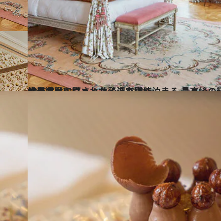
2022.11.3
世界遺産・ヴェルサイユ宮殿に泊まる 最高峰の料理と閉館後の宮殿 宿泊者だけに許された贅沢を堪能
旅＆お出かけ