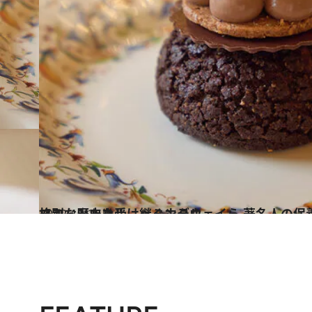
2022.10.26
ココ・シャネル、ヘミングウェイら 著名人の保養地としても知られる 格別な歴史を受け継ぐホテル
旅＆お出かけ