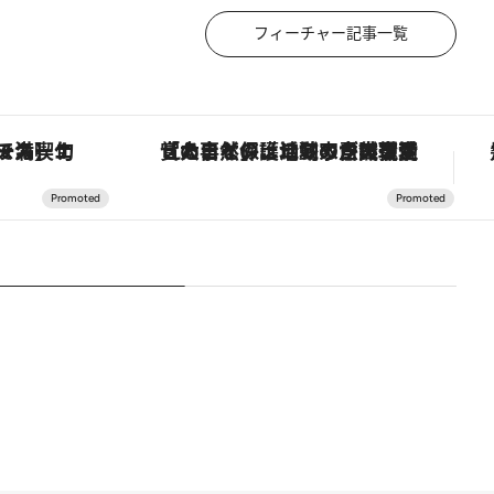
フィーチャー記事一覧
「大事なのは地域の意識を変えること」。ロレックス賞受賞の自然保護活動家が実現させたナイジェリアの自然環境の復活
【銀座で出合う最旬美容】美髪ケアや上質な眠り…セルフケアのアップデートから、特別な名入れギフトまで。大人のための「ReFa GINZA」クルーズ