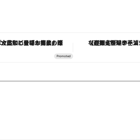
定ディナーコース】旬を迎える稚鮎や花ズッキーニなどをイタリア・トスカーナの郷土料理の手法で満喫！