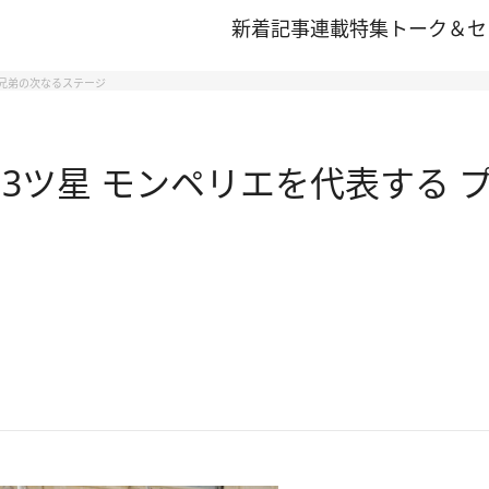
新着記事
連載
特集
トーク＆セ
ル兄弟の次なるステージ
ン3ツ星 モンペリエを代表する 