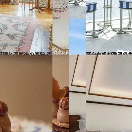
2022.11.2
真白な帆船のように海に佇む建築 すべてが美しく息を呑む コート・ダジュ
旅＆お出かけ