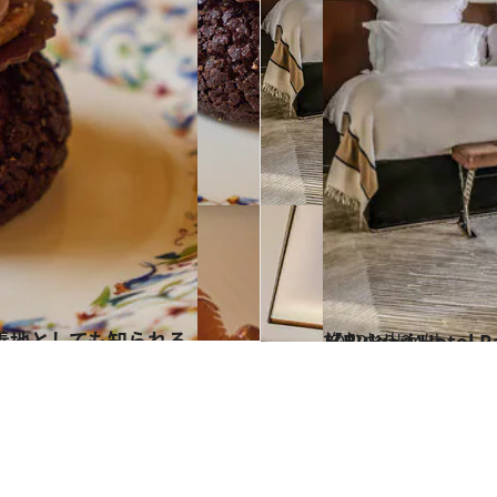
2022.10.24
【Bulgari Hotel Paris】 ブルガリの華麗な世界観を パリで贅沢に楽しむ
旅＆お出かけ