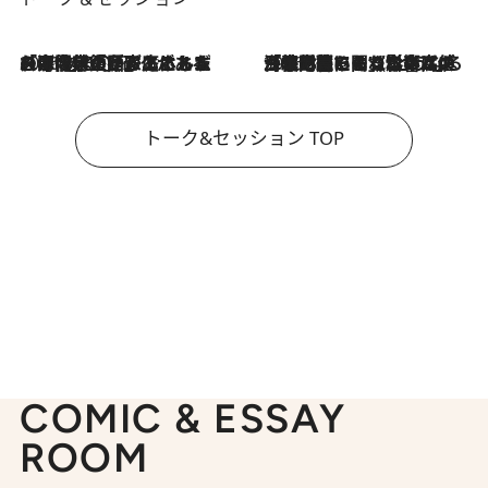
2026.8.3
「今後値上げがあるとすれば…」「リスクがあるのは今年の冬」エネルギー専門家が語る、ホルムズ海峡封鎖が家庭にもたらす“ある心配”
2026.8.3
「住宅建てられない…」「サーチャージ料の高値が続いている」ホルムズ海峡封鎖による影響はいつまで続く？《エネルギー専門家に聞く“どうなる日本の暮らし”》
トーク&セッション TOP
COMIC & ESSAY
ROOM