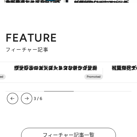
2022.8.8
旅に最適なマキシワンピ＆下着って？ スタイリストが厳選した温泉旅に ぴったりのアイテムをご紹介！
旅＆お出かけ
2022.6.14
“ひとくせある”スニーカーが気になる ロエベ、ディオール、バレンシアガ デザインフルなメゾンの新作5選
コミック ＆ エッセイ
FEATURE
フィーチャー記事
ヴァシュロン・コンスタンタン「オーヴァーシーズ・オートマティック」。旅愛好家のお気に入りコレクションから、ジェンダーレスな新作が登場
【夏限定ディナーコース】旬を迎
3
/
6
フィーチャー記事一覧