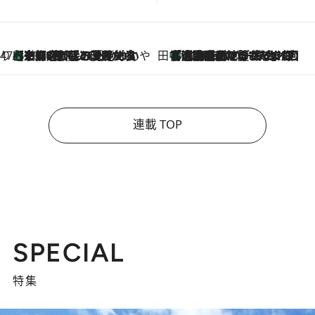
47都道府県の手みやげ ひんやりスイーツで夏を満喫
【京都府】この夏絶対食べたい 冷やしておいしいおやつ3選 ひと口目から心を掴む新緑のテリーヌ
2026.8.7
田中稲の勝手に再ブーム
「湘南乃風に憧れて」観客大盛上がりの“タオル回し”に、ラッパー顔負けの高速歌唱まで…さだまさし（74）のアグレッシブすぎる現在地
2026.8.7
連載 TOP
SPECIAL
特集