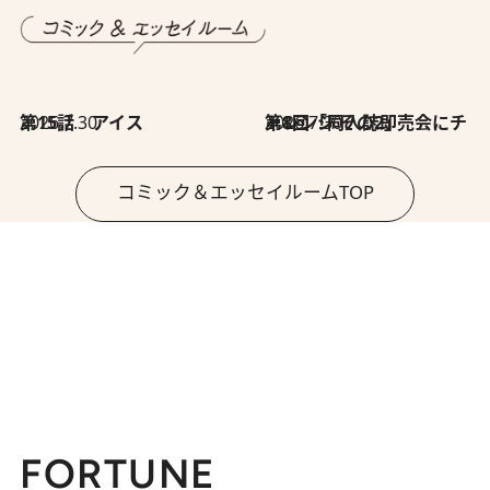
2026.7.30
第15話 アイス
2026.7.30
第8回「同人誌即売会にチャレンジ その2」
コミック＆エッセイルームTOP
FORTUNE