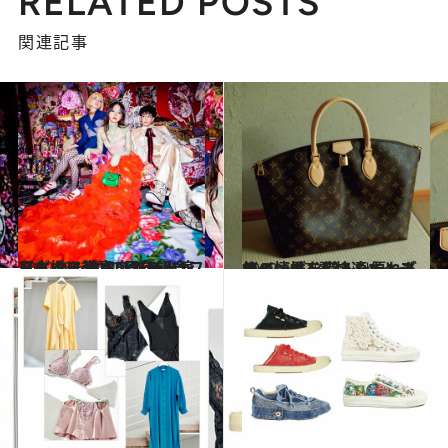
RELATED POSTS
関連記事
2022.9.13
【グッチ】バンブーハンドル バッグ 75周年記念フィルムに満島ひかり出演 日本橋三越本店でイベントも！
コミック ＆ エッセイ
2022.6.17
旅の情景を彩るシューズ＆バッグ4選 快適さとデザイン性を備えた優れもの
コミック ＆ エッセイ