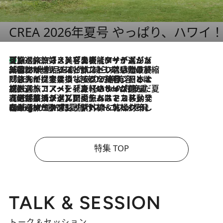
CREA 2026年夏号 やっぱり、ハワイ
【厳選旅コスメ】「多機能アイテムがメイン！」旅好き美容エディターが選んだ夏旅ベストコスメを発表【Mサイズジップ】
2026.8.7
2026.8.6
「荷物が増えるほど旅ストレスは増す」美容ジャーナリストがたどり着いた最終結論。“化粧品を劇的に減らす”感動の凝縮美容とは
2026.8.6
「旅先には金髪ウィッグを持参」日本と同じメイクでは損してる!? 美容ジャーナリストが提案する“掟破りの旅美容”とは
2026.8.6
【厳選旅コスメ】「身軽さ＆UV対策重視！」ヘアアーティストshucoが選んだ夏旅ベストコスメを発表【Mサイズジップ】
2026.8.5
【厳選旅コスメ】国内をあちこち移動する河井菜摘が選んだ夏旅ベストコスメ発表！「リラックスアイテムはマスト」【Mサイズジップ】
2026.8.4
【厳選旅コスメ】「紫外線＆乾燥対策しながらメイク感も！」ヘア＆メイクGeorgeが選んだ夏旅ベストコスメを発表！【Mサイズジップ】
特集 TOP
TALK & SESSION
トーク＆セッション