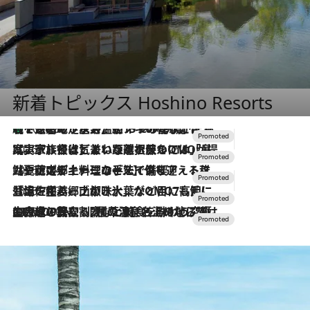
新着トピックス Hoshino Resorts
【トンボの足水浴】ヒノキの香りに包まれて涼感マックス！約13℃の湧水かけ流しを避暑地「星野温泉 トンボの湯」で体験
2026.8.7
2026.7.31
【ホテル帰省】という選択肢をOMOが提案。家族とほどよい距離を保つには「昼は実家、夜は気兼ねなくホテルで！」
2026.7.24
【夏限定ディナーコース】旬を迎える稚鮎や花ズッキーニなどをイタリア・トスカーナの郷土料理の手法で満喫！
2026.7.17
「土佐和ハーブかき氷」がOMO7高知に登場！生姜、山椒、大葉など目にも舌にも涼を呼ぶ郷土の味
2026.7.10
NEW OPEN！【界 草津】名湯の地に誕生。趣の異なる2種の温泉と上州ならではの会席・蕎麦割烹など美食を味わう究極の癒やし旅