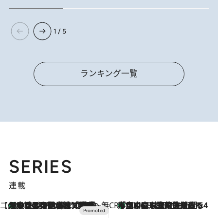
1 / 5
ランキング一覧
SERIES
連載
【CREA×星野リゾート】唯一無二。癒しと発見が待つ場所へ
【トンボの足水浴】ヒノキの香りに包まれて涼感マックス！約13℃の湧水かけ流しを避暑地「星野温泉 トンボの湯」で体験
2026.8.7
CREA'S CHOICE
「立川にも歌舞伎があるんだよ」 片岡仁左衛門・市川中車ら豪華座組みで4年目の立川立飛歌舞伎へ
2026.8.7