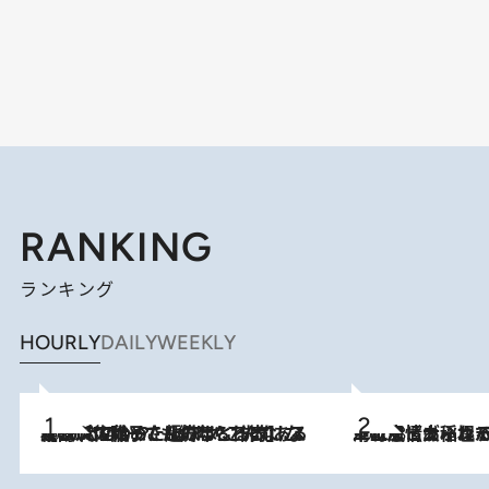
RANKING
ランキング
HOURLY
DAILY
WEEKLY
2026.8.5
【阿川佐和子さんの年とる力】なぜ70代で始めた趣味は“こんなに楽しい”のか？ ピアノ、俳句…スランプに陥っても続けられる“ある秘訣”とは
2026.8.5
下町風情あふれる台北屈指の人気エリア・大稲埕でセンスのいい台湾土産《ヴィン