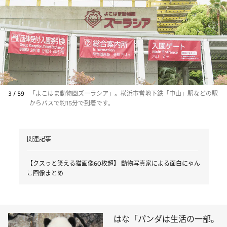
3 / 59
「よこはま動物園ズーラシア」。横浜市営地下鉄「中山」駅などの駅
からバスで約15分で到着です。
関連記事
【クスっと笑える猫画像60枚超】 動物写真家による面白にゃん
こ画像まとめ
はな「パンダは生活の一部。