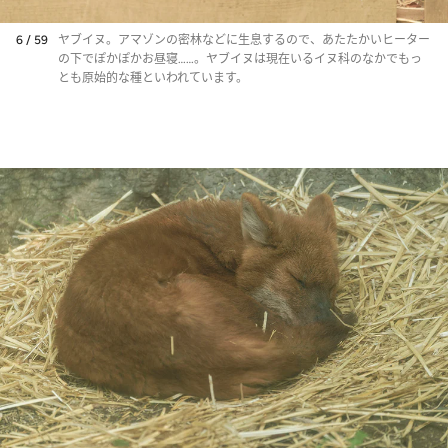
6 / 59
ヤブイヌ。アマゾンの密林などに生息するので、あたたかいヒーター
の下でぽかぽかお昼寝……。ヤブイヌは現在いるイヌ科のなかでもっ
とも原始的な種といわれています。