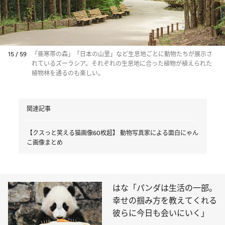
15 / 59
「亜寒帯の森」「日本の山里」など生息地ごとに動物たちが展示さ
れているズーラシア。それぞれの生息地に合った植物が植えられた
植物林を通るのも楽しい。
関連記事
【クスっと笑える猫画像60枚超】 動物写真家による面白にゃん
こ画像まとめ
はな「パンダは生活の一部。
幸せの掴み方を教えてくれる
彼らに今日も会いにいく」