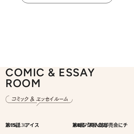
COMIC & ESSAY
ROOM
2026.7.30
第15話 アイス
2026.7.30
第8回「同人誌即売会にチャレンジ その2」