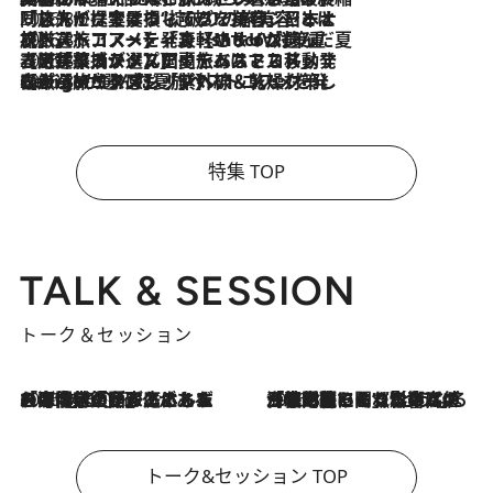
2026.8.6
「旅先には金髪ウィッグを持参」日本と同じメイクでは損してる!? 美容ジャーナリストが提案する“掟破りの旅美容”とは
2026.8.6
【厳選旅コスメ】「身軽さ＆UV対策重視！」ヘアアーティストshucoが選んだ夏旅ベストコスメを発表【Mサイズジップ】
2026.8.5
【厳選旅コスメ】国内をあちこち移動する河井菜摘が選んだ夏旅ベストコスメ発表！「リラックスアイテムはマスト」【Mサイズジップ】
2026.8.4
【厳選旅コスメ】「紫外線＆乾燥対策しながらメイク感も！」ヘア＆メイクGeorgeが選んだ夏旅ベストコスメを発表！【Mサイズジップ】
特集 TOP
TALK & SESSION
トーク＆セッション
2026.8.3
「今後値上げがあるとすれば…」「リスクがあるのは今年の冬」エネルギー専門家が語る、ホルムズ海峡封鎖が家庭にもたらす“ある心配”
2026.8.3
「住宅建てられない…」「サーチャージ料の高値が続いている」ホルムズ海峡封鎖による影響はいつまで続く？《エネルギー専門家に聞く“どうなる日本の暮らし”》
トーク&セッション TOP