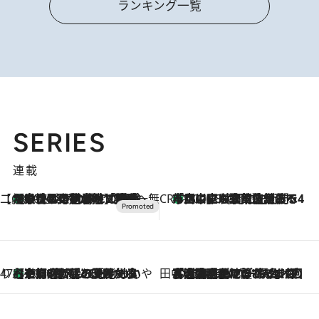
ランキング一覧
SERIES
連載
【CREA×星野リゾート】唯一無二。癒しと発見が待つ場所へ
【トンボの足水浴】ヒノキの香りに包まれて涼感マックス！約13℃の湧水かけ流しを避暑地「星野温泉 トンボの湯」で体験
2026.8.7
CREA'S CHOICE
「立川にも歌舞伎があるんだよ」 片岡仁左衛門・市川中車ら豪華座組みで4年目の立川立飛歌舞伎へ
2026.8.7
47都道府県の手みやげ ひんやりスイーツで夏を満喫
【京都府】この夏絶対食べたい 冷やしておいしいおやつ3選 ひと口目から心を掴む新緑のテリーヌ
2026.8.7
田中稲の勝手に再ブーム
2026.8.7
「湘南乃風に憧れて」観客大盛上がりの“タオル回し”に、ラッパー顔負けの高速歌唱まで…さだまさし（74）のアグレッシブすぎる現在地