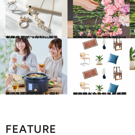
2022.4.25
大切な人に、自分に贈りたい 名品ジュエリー6選【母の日ギフト】
コミック ＆ エッセイ
2021.4.21
母の日のカーネーションを賢くゲット 安く買える期間＆新鮮な花の見分け方
ライフスタイル
2021.5.3
日頃の感謝の気持ちを込めて！ 「母の日」に贈りたい最新家電5選
ライフスタイル
2022.4.13
【真似したくなるあの部屋の作り方】映画の世界観に近づくヒントは 家具の取り入れ方にありました
カルチャー
FEATURE