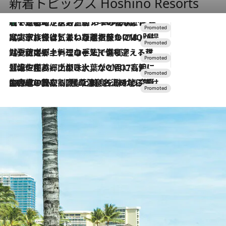
新着トピックス Hoshino Resorts
【トンボの足水浴】ヒノキの香りに包まれて涼感マックス！約13℃の湧水かけ流しを避暑地「星野温泉 トンボの湯」で体験
2026.8.7
2026.7.31
【ホテル帰省】という選択肢をOMOが提案。家族とほどよい距離を保つには「昼は実家、夜は気兼ねなくホテルで！」
2026.7.24
【夏限定ディナーコース】旬を迎える稚鮎や花ズッキーニなどをイタリア・トスカーナの郷土料理の手法で満喫！
2026.7.17
「土佐和ハーブかき氷」がOMO7高知に登場！生姜、山椒、大葉など目にも舌にも涼を呼ぶ郷土の味
2026.7.10
NEW OPEN！【界 草津】名湯の地に誕生。趣の異なる2種の温泉と上州ならではの会席・蕎麦割烹など美食を味わう究極の癒やし旅