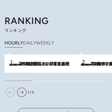
RANKING
ランキング
HOURLY
DAILY
WEEKLY
2026.8.7
「湘南乃風に憧れて」観客大盛上がりの“タオル回し”に、ラッパー顔負けの高速歌唱まで…さだまさし（74）のアグレッシブすぎる現在地
2026.8.5
【阿川佐和子さんの年とる力】なぜ70代で始めた趣味は“こんなに楽しい”のか？ ピアノ、俳句…スランプに陥っても続けられる“ある秘訣”とは
1 / 5