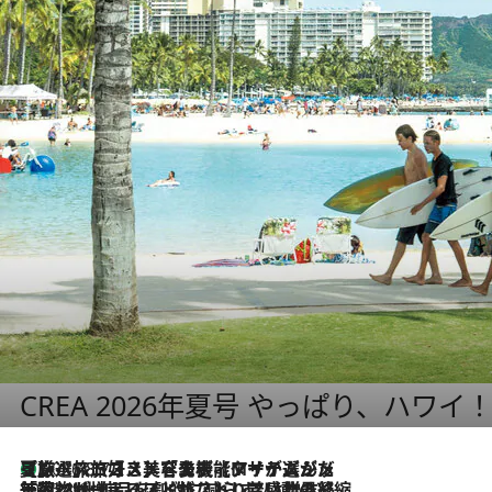
CREA 2026年夏号 やっぱり、ハワイ
【厳選旅コスメ】「多機能アイテムがメイン！」旅好き美容エディターが選んだ夏旅ベストコスメを発表【Mサイズジップ】
2026.8.7
2026.8.6
「荷物が増えるほど旅ストレスは増す」美容ジャーナリストがたどり着いた最終結論。“化粧品を劇的に減らす”感動の凝縮美容とは