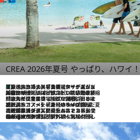
CREA 2026年夏号 やっぱり、ハワイ
【厳選旅コスメ】「多機能アイテムがメイン！」旅好き美容エディターが選んだ夏旅ベストコスメを発表【Mサイズジップ】
2 Hours Ago
2026.8.6
「荷物が増えるほど旅ストレスは増す」美容ジャーナリストがたどり着いた最終結論。“化粧品を劇的に減らす”感動の凝縮美容とは
2026.8.6
「旅先には金髪ウィッグを持参」日本と同じメイクでは損してる!? 美容ジャーナリストが提案する“掟破りの旅美容”とは
2026.8.6
【厳選旅コスメ】「身軽さ＆UV対策重視！」ヘアアーティストshucoが選んだ夏旅ベストコスメを発表【Mサイズジップ】
2026.8.5
【厳選旅コスメ】国内をあちこち移動する河井菜摘が選んだ夏旅ベストコスメ発表！「リラックスアイテムはマスト」【Mサイズジップ】
2026.8.4
【厳選旅コスメ】「紫外線＆乾燥対策しながらメイク感も！」ヘア＆メイクGeorgeが選んだ夏旅ベストコスメを発表！【Mサイズジップ】