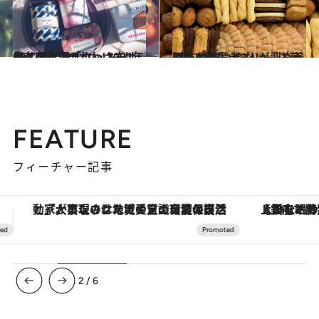
2022.1.5
幸せをよぶ「クッキー缶」6選 このかわいさは永久保存版！ ――2021年BEST5
グルメ
2022.1.7
贈りもの賢者3人が辿り着いた 間違いのない「洋菓子」5選
グルメ
FEATURE
フィーチャー記事
【銀座で出合う最旬美容】美髪ケアや上質な眠り…セルフケアのアップデートから、特別な名入れギフトまで。大人のための「ReFa GINZA」クルーズ
3
/
6