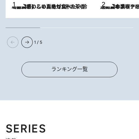
2026.8.5
【静岡県】この夏絶対食べたい 冷やしておいしいおやつ3選 お茶香る生食感のふるふるゼリー
2026.8.5
【西日本エリアを総まとめ】 47都道府県の手みやげ ひんやりスイーツで夏を満喫
1 / 5
ランキング一覧
SERIES