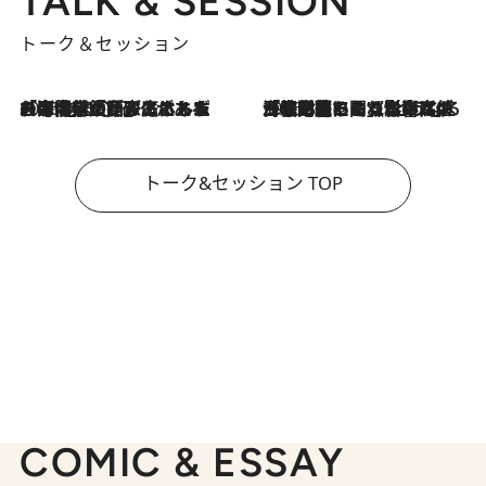
TALK & SESSION
トーク＆セッション
2026.8.3
「今後値上げがあるとすれば…」「リスクがあるのは今年の冬」エネルギー専門家が語る、ホルムズ海峡封鎖が家庭にもたらす“ある心配”
2026.8.3
「住宅建てられない…」「サーチャージ料の高値が続いている」ホルムズ海峡封鎖による影響はいつまで続く？《エネルギー専門家に聞く“どうなる日本の暮らし”》
トーク&セッション TOP
COMIC & ESSAY