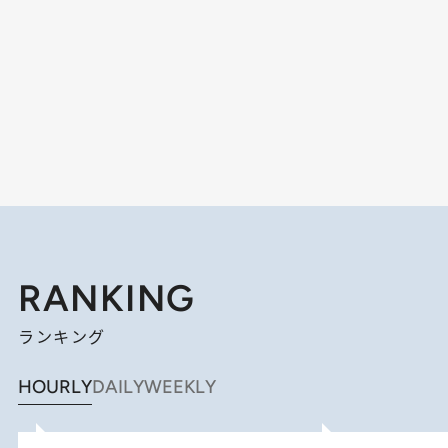
RANKING
ランキング
HOURLY
DAILY
WEEKLY