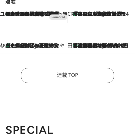
連載
【CREA×星野リゾート】唯一無二。癒しと発見が待つ場所へ
【トンボの足水浴】ヒノキの香りに包まれて涼感マックス！約13℃の湧水かけ流しを避暑地「星野温泉 トンボの湯」で体験
21 Minutes Ago
CREA'S CHOICE
「立川にも歌舞伎があるんだよ」 片岡仁左衛門・市川中車ら豪華座組みで4年目の立川立飛歌舞伎へ
2 Hours Ago
47都道府県の手みやげ ひんやりスイーツで夏を満喫
【京都府】この夏絶対食べたい 冷やしておいしいおやつ3選 ひと口目から心を掴む新緑のテリーヌ
2 Hours Ago
田中稲の勝手に再ブーム
「湘南乃風に憧れて」観客大盛上がりの“タオル回し”に、ラッパー顔負けの高速歌唱まで…さだまさし（74）のアグレッシブすぎる現在地
7 Hours Ago
連載 TOP
SPECIAL