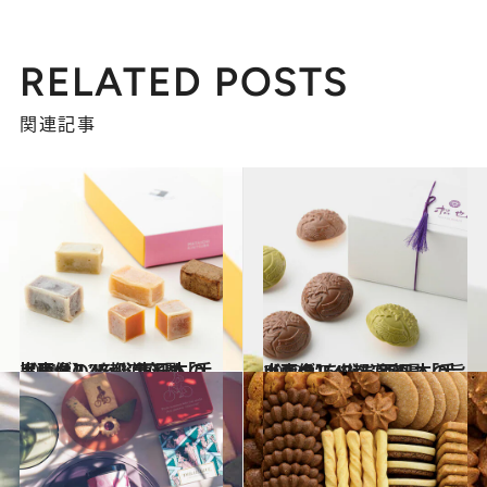
RELATED POSTS
関連記事
2021.12.25
【画像】47都道府県「手土産グルメ」 “東日本の旨いもの”を総まとめ
グルメ
2022.1.7
【画像】47都道府県「手土産グルメ」 “西日本の旨いもの”を総まとめ
グルメ