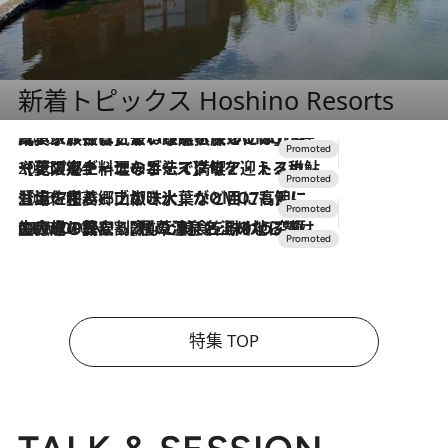
新着トピックス Hoshino Resorts
2026.7.31
【ホテル帰省】という選択肢をOMOが提案。家族とほどよい距離を保つには「昼は実家、夜は気兼ねなくホテルで！」
2026.7.24
【夏限定ディナーコース】旬を迎える稚鮎や花ズッキーニなどをイタリア・トスカーナの郷土料理の手法で満喫！
2026.7.17
「土佐和ハーブかき氷」がOMO7高知に登場！生姜、山椒、大葉など目にも舌にも涼を呼ぶ郷土の味
2026.7.10
NEW OPEN！【界 草津】名湯の地に誕生。趣の異なる2種の温泉と上州ならではの会席・蕎麦割烹など美食を味わう究極の癒やし旅
特集 TOP