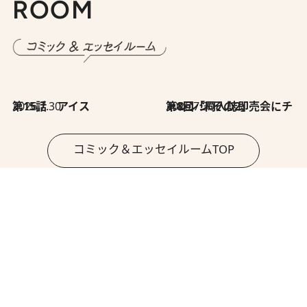
ROOM
2026.7.30
第15話 アイス
2026.7.30
第8回「同人誌即売会にチャレンジ その2」
コミック＆エッセイルームTOP