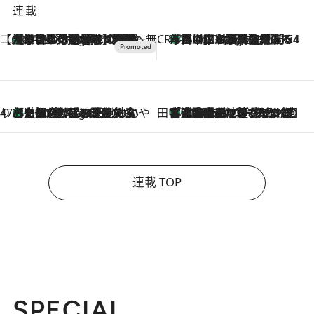
連載
【CREA×星野リゾート】唯一無二。癒しと発見が待つ場所へ
【トンボの足水浴】ヒノキの香りに包まれて涼感マックス！約13℃の湧水かけ流しを避暑地「星野温泉 トンボの湯」で体験
6 Hours Ago
CREA'S CHOICE
「立川にも歌舞伎があるんだよ」 片岡仁左衛門・市川中車ら豪華座組みで4年目の立川立飛歌舞伎へ
8 Hours Ago
47都道府県の手みやげ ひんやりスイーツで夏を満喫
【京都府】この夏絶対食べたい 冷やしておいしいおやつ3選 ひと口目から心を掴む新緑のテリーヌ
8 Hours Ago
田中稲の勝手に再ブーム
「湘南乃風に憧れて」観客大盛上がりの“タオル回し”に、ラッパー顔負けの高速歌唱まで…さだまさし（74）のアグレッシブすぎる現在地
2026.8.7
連載 TOP
SPECIAL