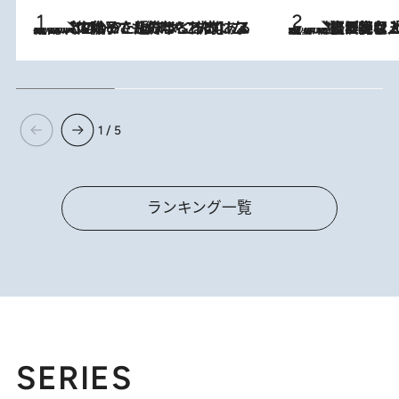
2026.8.5
【阿川佐和子さんの年とる力】なぜ70代で始めた趣味は“こんなに楽しい”のか？ ピアノ、俳句…スランプに陥っても続けられる“ある秘訣”とは
2026.8.5
【なぜ吉沢亮は「気配を消せる」のか？】興行収入208億の『国宝』を経て挑むミュージカル『ディア・エヴァン・ハンセン』。トップ俳優が舞台上でさらけ出した“孤独”とは
1 / 5
ランキング一覧
SERIES