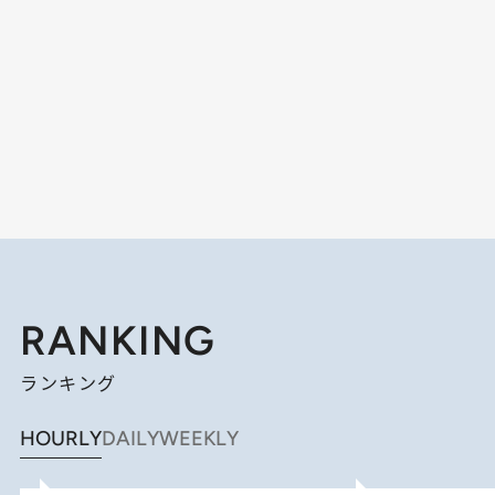
RANKING
ランキング
HOURLY
DAILY
WEEKLY