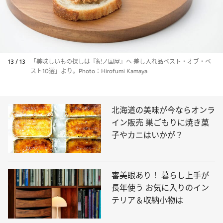
13 / 13
「美味しいもの探しは『紀ノ国屋』へ 差し入れ品ベスト・オブ・ベ
スト10選」より。Photo：Hirofumi Kamaya
北海道の美味が今ならオンラ
イン販売 巣ごもりに焼き菓
子やカニはいかが？
審美眼あり！ 暮らし上手が
長年使う お気に入りのイン
テリア＆収納小物は