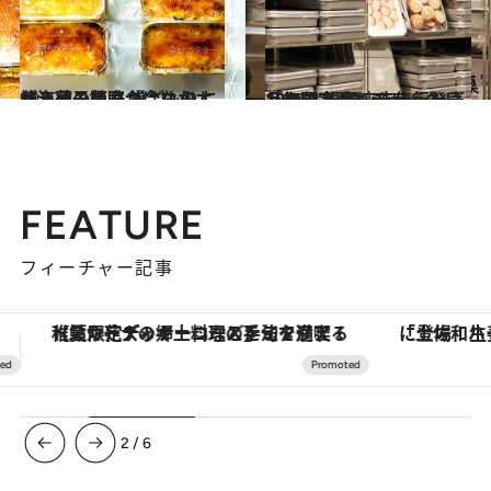
2020.4.21
北海道の美味が今ならオンライン販売 巣ごもりに焼き菓子やカニはいかが？
グルメ
2019.4.6
「無印 銀座」で叶えたい10のコト 銀座店先行発売品や限定品もチェック
ライフスタイル
FEATURE
フィーチャー記事
「土佐和ハーブかき氷」がOMO7高知に登場！生姜、山椒、大葉など目にも舌にも涼を呼ぶ郷土の味
ヴァシュロン・コンスタンタン
3
/
6