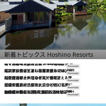
新着トピックス Hoshino Resorts
【トンボの足水浴】ヒノキの香りに包まれて涼感マックス！約13℃の湧水かけ流しを避暑地「星野温泉 トンボの湯」で体験
6 Hours Ago
2026.7.31
【ホテル帰省】という選択肢をOMOが提案。家族とほどよい距離を保つには「昼は実家、夜は気兼ねなくホテルで！」
2026.7.24
【夏限定ディナーコース】旬を迎える稚鮎や花ズッキーニなどをイタリア・トスカーナの郷土料理の手法で満喫！
2026.7.17
「土佐和ハーブかき氷」がOMO7高知に登場！生姜、山椒、大葉など目にも舌にも涼を呼ぶ郷土の味
2026.7.10
NEW OPEN！【界 草津】名湯の地に誕生。趣の異なる2種の温泉と上州ならではの会席・蕎麦割烹など美食を味わう究極の癒やし旅