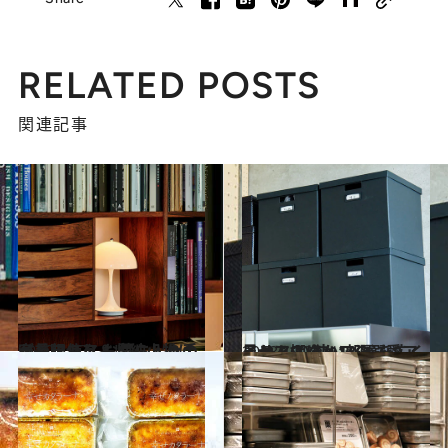
RELATED POSTS
関連記事
2020.4.27
審美眼あり！ 暮らし上手が長年使う お気に入りのインテリア＆収納小物は
ライフスタイル
2018.12.26
イケアスタッフの溺愛アイテム(1) 狭い部屋を広く見せる棚ほか13選
ライフスタイル