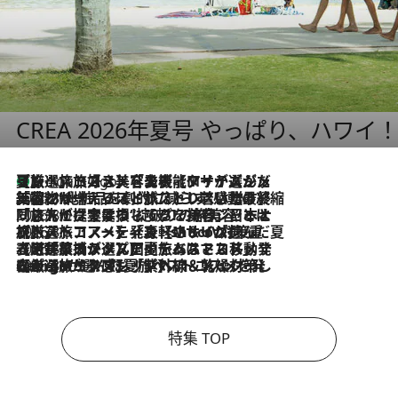
CREA 2026年夏号 やっぱり、ハワイ
【厳選旅コスメ】「多機能アイテムがメイン！」旅好き美容エディターが選んだ夏旅ベストコスメを発表【Mサイズジップ】
8 Hours Ago
2026.8.6
「荷物が増えるほど旅ストレスは増す」美容ジャーナリストがたどり着いた最終結論。“化粧品を劇的に減らす”感動の凝縮美容とは
2026.8.6
「旅先には金髪ウィッグを持参」日本と同じメイクでは損してる!? 美容ジャーナリストが提案する“掟破りの旅美容”とは
2026.8.6
【厳選旅コスメ】「身軽さ＆UV対策重視！」ヘアアーティストshucoが選んだ夏旅ベストコスメを発表【Mサイズジップ】
2026.8.5
【厳選旅コスメ】国内をあちこち移動する河井菜摘が選んだ夏旅ベストコスメ発表！「リラックスアイテムはマスト」【Mサイズジップ】
2026.8.4
【厳選旅コスメ】「紫外線＆乾燥対策しながらメイク感も！」ヘア＆メイクGeorgeが選んだ夏旅ベストコスメを発表！【Mサイズジップ】
特集 TOP