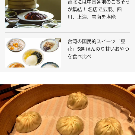
台北には中国各地のごちそう
が集結！ 名店で広東、四
川、上海、雲南を堪能
台湾の国民的スイーツ「豆
花」5選 ほんのり甘いおやつ
を食べ比べ