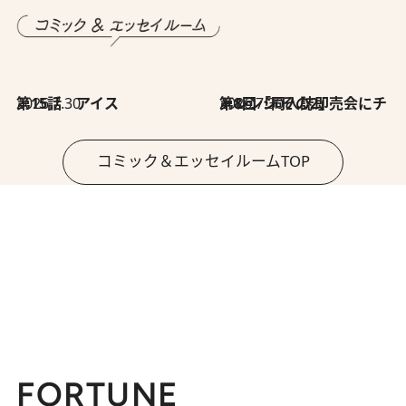
2026.7.30
第15話 アイス
2026.7.30
第8回「同人誌即売会にチャレンジ その2」
コミック＆エッセイルームTOP
FORTUNE