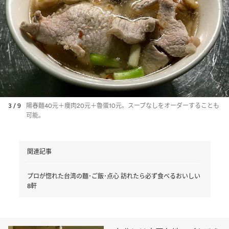
3 / 9
陽春麵40元＋痩肉20元＋魯蛋10元。スープなしをオーダーすることも
可能。
関連記事
プロが惚れた台湾の麵･ご飯･点心 訪れたら必ず食べるおいしい
8軒