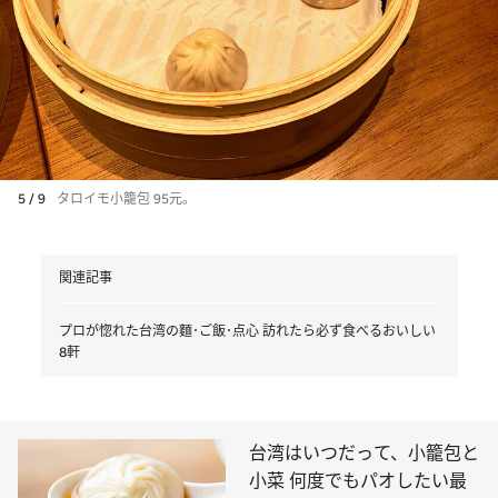
5 / 9
タロイモ小籠包 95元。
関連記事
プロが惚れた台湾の麵･ご飯･点心 訪れたら必ず食べるおいしい
8軒
台湾はいつだって、小籠包と
小菜 何度でもパオしたい最