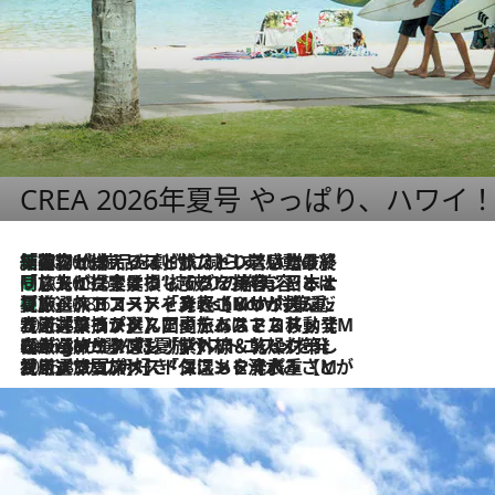
CREA 2026年夏号 やっぱり、ハワイ
「荷物が増えるほど旅ストレスは増す」美容ジャーナリストがたどり着いた最終結論。“化粧品を劇的に減らす”感動の凝縮美容とは
2026.8.6
「旅先には金髪ウィッグを持参」日本と同じメイクでは損してる!? 美容ジャーナリストが提案する“掟破りの旅美容”とは
2026.8.6
【厳選旅コスメ】「身軽さ＆UV対策重視！」ヘアアーティストshucoが選んだ夏旅ベストコスメを発表【Mサイズジップ】
2026.8.6
2026.8.5
【厳選旅コスメ】国内をあちこち移動する河井菜摘が選んだ夏旅ベストコスメ発表！「リラックスアイテムはマスト」【Mサイズジップ】
2026.8.4
【厳選旅コスメ】「紫外線＆乾燥対策しながらメイク感も！」ヘア＆メイクGeorgeが選んだ夏旅ベストコスメを発表！【Mサイズジップ】
2026.8.3
【厳選旅コスメ】「保湿もタイパ重視！」“サウナ好き”タレント清水みさとが愛用する夏旅ベストコスメを発表！【Mサイズジップ】