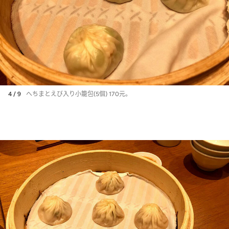
4 / 9
へちまとえび入り小籠包(5個) 170元。