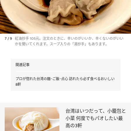
7 / 9
紅油抄手 105元。注文のときに、辛いのがいいか、辛くないのがいい
かを聞いてくれます。スープ入りの「湯抄手」もあります。
関連記事
プロが惚れた台湾の麵･ご飯･点心 訪れたら必ず食べるおいしい
8軒
台湾はいつだって、小籠包と
小菜 何度でもパオしたい最
高の3軒