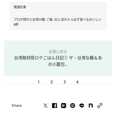
関連記事
プロが惚れた台湾の麵･ご飯･点心 訪れたら必ず食べるおいしい
8軒
記事に戻る
台湾取材班ロケごはん日記① ザ・台湾な麺＆あ
の小籠包...
1
2
3
4
Share