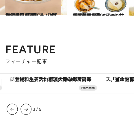
2020.4.22
台湾はいつだって、小籠包と小菜 何度でもパオしたい最高の3軒
旅＆お出かけ
2020.4.21
台湾の国民的スイーツ「豆花」5選 ほんのり甘いおやつを食べ比べ
旅＆お出かけ
FEATURE
フィーチャー記事
「星のや富士」でデジタルデトックス。冨士信仰の歴史を辿り、心身を調える。
【夏限定ディナーコース】旬を迎
3
/
5