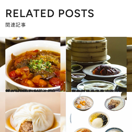
RELATED POSTS
関連記事
2020.4.13
プロが惚れた台湾の麵･ご飯･点心 訪れたら必ず食べるおいしい8軒
旅＆お出かけ
2020.4.9
台北には中国各地のごちそうが集結！ 名店で広東、四川、上海、雲南を堪能
旅＆お出かけ