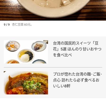
9 / 9
杏仁豆腐 60元。
台湾の国民的スイーツ「豆
花」5選 ほんのり甘いおやつ
を食べ比べ
プロが惚れた台湾の麵･ご飯･
点心 訪れたら必ず食べるお
いしい8軒