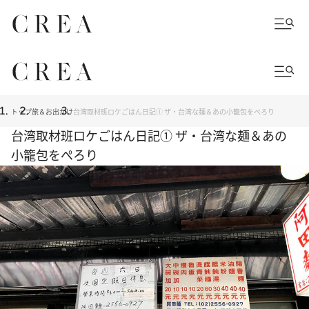
トップ
旅＆お出かけ
台湾取材班ロケごはん日記① ザ・台湾な麺＆あの小籠包をぺろり
台湾取材班ロケごはん日記① ザ・台湾な麺＆あの
小籠包をぺろり