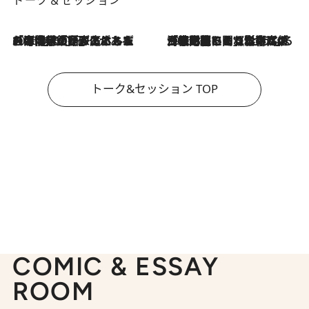
2026.8.3
「今後値上げがあるとすれば…」「リスクがあるのは今年の冬」エネルギー専門家が語る、ホルムズ海峡封鎖が家庭にもたらす“ある心配”
2026.8.3
「住宅建てられない…」「サーチャージ料の高値が続いている」ホルムズ海峡封鎖による影響はいつまで続く？《エネルギー専門家に聞く“どうなる日本の暮らし”》
トーク&セッション TOP
COMIC & ESSAY
ROOM