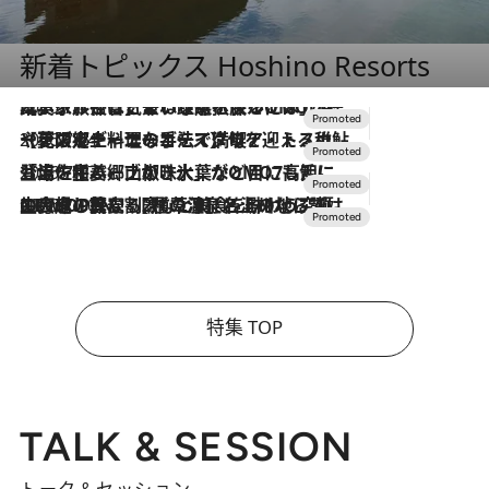
新着トピックス Hoshino Resorts
2026.7.31
【ホテル帰省】という選択肢をOMOが提案。家族とほどよい距離を保つには「昼は実家、夜は気兼ねなくホテルで！」
2026.7.24
【夏限定ディナーコース】旬を迎える稚鮎や花ズッキーニなどをイタリア・トスカーナの郷土料理の手法で満喫！
2026.7.17
「土佐和ハーブかき氷」がOMO7高知に登場！生姜、山椒、大葉など目にも舌にも涼を呼ぶ郷土の味
2026.7.10
NEW OPEN！【界 草津】名湯の地に誕生。趣の異なる2種の温泉と上州ならではの会席・蕎麦割烹など美食を味わう究極の癒やし旅
特集 TOP
TALK & SESSION
トーク＆セッション