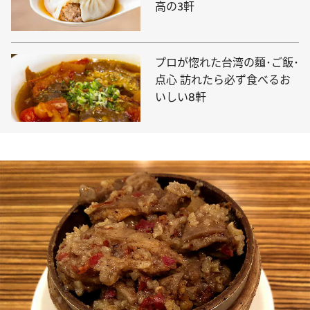
高の3軒
プロが惚れた台湾の麵･ご飯･
点心 訪れたら必ず食べるお
いしい8軒