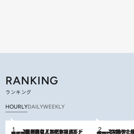
RANKING
ランキング
HOURLY
DAILY
WEEKLY
2026.8.5
【なぜ吉沢亮は「気配を消せる」のか？】興行収入208億の『国宝』を経て挑むミュージカル『ディア・エヴァン・ハンセン』。トップ俳優が舞台上でさらけ出した“孤独”とは
2026.8.5
【阿川佐和子さんの年とる力】なぜ70代で始めた趣味は“こんなに楽しい”のか？ ピアノ、俳句…スランプに陥っても続けられる“ある秘訣”とは