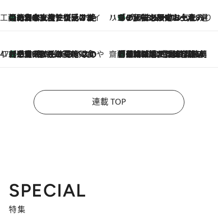
工藤まやのおもてなしハワイ
【ハワイ土産】ローカルの絶大な支持で復活！ 絶品の幻クッキー《元ファンの日本人女性が受け継いだ名店》
2026.8.6
ハワイ賢者 リサのお気に入りリスト
あの伝説の限定トートも！ リニューアルした「ディーン＆デルーカ ハワイ」で必須のお土産8選
2026.8.6
47都道府県の手みやげ ひんやりスイーツで夏を満喫
【三重県】この夏絶対食べたい 冷やしておいしいおやつ3選 お餅×アイスの新感覚スイーツ
2026.8.6
齋藤 薫 美容脳ルネサンス
「荷物が増えるほど旅ストレスは増す」美容ジャーナリストがたどり着いた最終結論。“化粧品を劇的に減らす”感動の凝縮美容とは
2026.8.6
連載 TOP
SPECIAL
特集