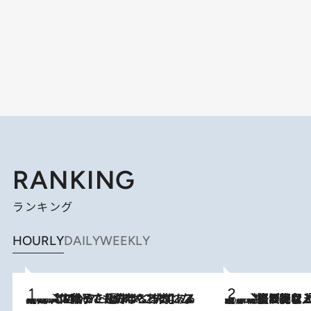
RANKING
ランキング
HOURLY
DAILY
WEEKLY
2026.8.5
【阿川佐和子さんの年とる力】なぜ70代で始めた趣味は“こんなに楽しい”のか？ ピアノ、俳句…スランプに陥っても続けられる“ある秘訣”とは
2026.8.5
【なぜ吉沢亮は「気配を消せる」のか？】興行収入208億の『国宝』を経て挑むミュージカル『ディア・エヴァン・ハンセン』。トップ俳優が舞台上でさらけ出した“孤独”とは