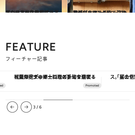
2018.12.27
エコノミーなのにビジネスクラスへ!? 無償アップグレードの条件とは？
旅＆お出かけ
2018.10.18
旅のプロはこうして荷物を減らす スーツケースの簡単パッキング術
旅＆お出かけ
FEATURE
フィーチャー記事
【夏限定ディナーコース】旬を迎える稚鮎や花ズッキーニなどをイタリア・トスカーナの郷土料理の手法で満喫！
3
/
6