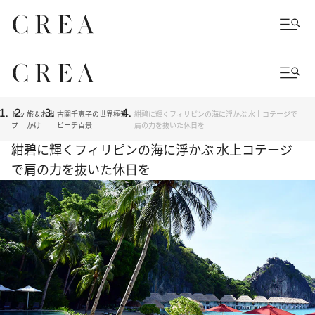
トッ
旅＆お出
古関千恵子の世界極楽
紺碧に輝くフィリピンの海に浮かぶ 水上コテージで
プ
かけ
ビーチ百景
肩の力を抜いた休日を
紺碧に輝くフィリピンの海に浮かぶ 水上コテージ
で肩の力を抜いた休日を