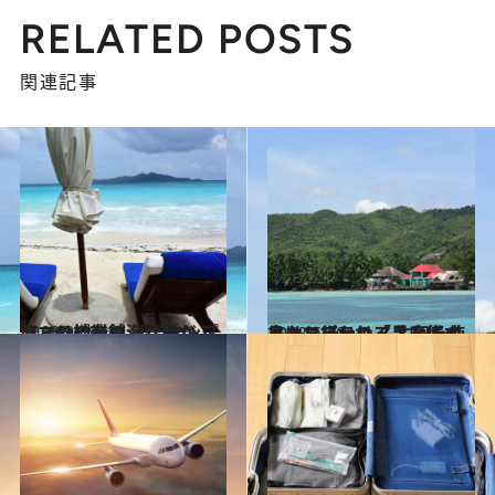
RELATED POSTS
関連記事
2018.9.29
フィリピンの海に浮かぶアマンの老舗 「アマンプロ」の神業マッサージ
旅＆お出かけ
2018.6.30
フィリピンの「黒魔術の島」で行われる 生卵を使ったミステリアスな儀式とは
旅＆お出かけ