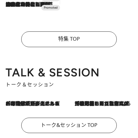
2026.7.10
NEW OPEN！【界 草津】名湯の地に誕生。趣の異なる2種の温泉と上州ならではの会席・蕎麦割烹など美食を味わう究極の癒やし旅
特集 TOP
TALK & SESSION
トーク＆セッション
2026.8.3
「今後値上げがあるとすれば…」「リスクがあるのは今年の冬」エネルギー専門家が語る、ホルムズ海峡封鎖が家庭にもたらす“ある心配”
2026.8.3
「住宅建てられない…」「サーチャージ料の高値が続いている」ホルムズ海峡封鎖による影響はいつまで続く？《エネルギー専門家に聞く“どうなる日本の暮らし”》
トーク&セッション TOP