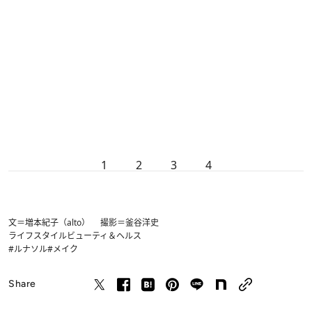
1
2
3
4
文＝増本紀子（alto） 撮影＝釜谷洋史
ライフスタイル
ビューティ＆ヘルス
#ルナソル
#メイク
Share