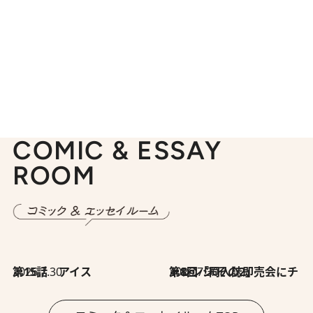
COMIC & ESSAY
ROOM
2026.7.30
第15話 アイス
2026.7.30
第8回「同人誌即売会にチャレンジ その2」