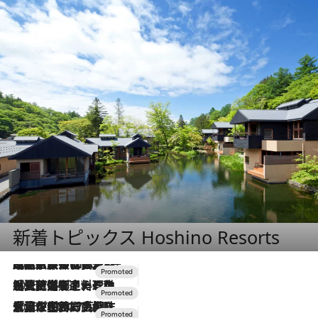
新着トピックス Hoshino Resorts
2026.7.31
【ホテル帰省】という選択肢をOMOが提案。家族とほどよい距離を保つには「昼は実家、夜は気兼ねなくホテルで！」
2026.7.24
【夏限定ディナーコース】旬を迎える稚鮎や花ズッキーニなどをイタリア・トスカーナの郷土料理の手法で満喫！
2026.7.17
「土佐和ハーブかき氷」がOMO7高知に登場！生姜、山椒、大葉など目にも舌にも涼を呼ぶ郷土の味