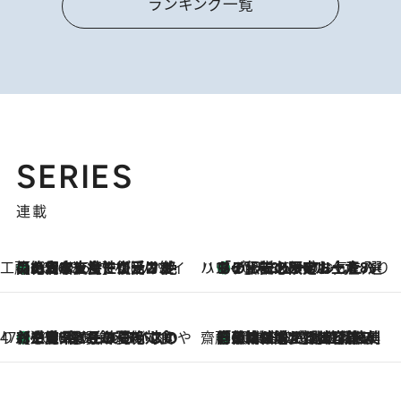
ランキング一覧
SERIES
連載
工藤まやのおもてなしハワイ
【ハワイ土産】ローカルの絶大な支持で復活！ 絶品の幻クッキー《元ファンの日本人女性が受け継いだ名店》
2026.8.6
ハワイ賢者 リサのお気に入りリスト
あの伝説の限定トートも！ リニューアルした「ディーン＆デルーカ ハワイ」で必須のお土産8選
2026.8.6
47都道府県の手みやげ ひんやりスイーツで夏を満喫
【三重県】この夏絶対食べたい 冷やしておいしいおやつ3選 お餅×アイスの新感覚スイーツ
2026.8.6
齋藤 薫 美容脳ルネサンス
「荷物が増えるほど旅ストレスは増す」美容ジャーナリストがたどり着いた最終結論。“化粧品を劇的に減らす”感動の凝縮美容とは
2026.8.6