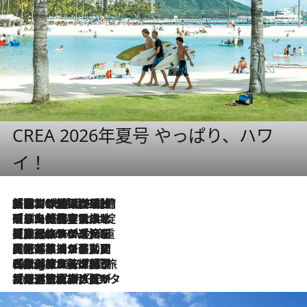
CREA 2026年夏号 やっぱり、ハワ
イ！
「荷物が増えるほど旅ストレスは増す」美容ジャーナリストがたどり着いた最終結論。“化粧品を劇的に減らす”感動の凝縮美容とは
2026.8.6
「旅先には金髪ウィッグを持参」日本と同じメイクでは損してる!? 美容ジャーナリストが提案する“掟破りの旅美容”とは
2026.8.6
【厳選旅コスメ】「身軽さ＆UV対策重視！」ヘアアーティストshucoが選んだ夏旅ベストコスメを発表【Mサイズジップ】
2026.8.6
2026.8.5
【厳選旅コスメ】国内をあちこち移動する河井菜摘が選んだ夏旅ベストコスメ発表！「リラックスアイテムはマスト」【Mサイズジップ】
2026.8.4
【厳選旅コスメ】「紫外線＆乾燥対策しながらメイク感も！」ヘア＆メイクGeorgeが選んだ夏旅ベストコスメを発表！【Mサイズジップ】
2026.8.3
【厳選旅コスメ】「保湿もタイパ重視！」“サウナ好き”タレント清水みさとが愛用する夏旅ベストコスメを発表！【Mサイズジップ】