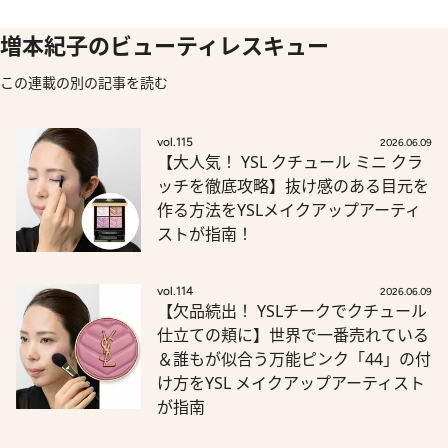
増本紀子のビューティレスキュー
この連載の別の記事を読む
vol.115
2026.06.09
【大人気！ YSL クチュール ミニ クラ
ッチを徹底攻略】抜け感のある目元を
作る方法をYSLメイクアップアーティ
ストが指南！
vol.114
2026.06.09
【欠品続出！ YSLチークでクチュール
仕立ての頬に】世界で一番売れている
＆誰もが似合う万能ピンク「44」の付
け方をYSL メイクアップアーティスト
が指南