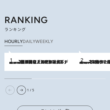
RANKING
ランキング
HOURLY
DAILY
WEEKLY
2026.8.5
【なぜ吉沢亮は「気配を消せる」のか？】興行収入208億の『国宝』を経て挑むミュージカル『ディア・エヴァン・ハンセン』。トップ俳優が舞台上でさらけ出した“孤独”とは
2026.8.5
【阿川佐和子さんの年とる力】なぜ70代で始めた趣味は“こんなに楽しい”のか？ ピアノ、俳句…スランプに陥っても続けられる“ある秘訣”とは
1 / 5