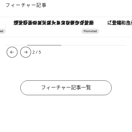
フィーチャー記事
「土佐和ハーブかき氷」がOMO7高知に登場！生姜、山椒、大葉など目にも舌にも涼を呼ぶ郷土の味
【夏限定ディナーコース】旬を迎
3
/
5
フィーチャー記事一覧