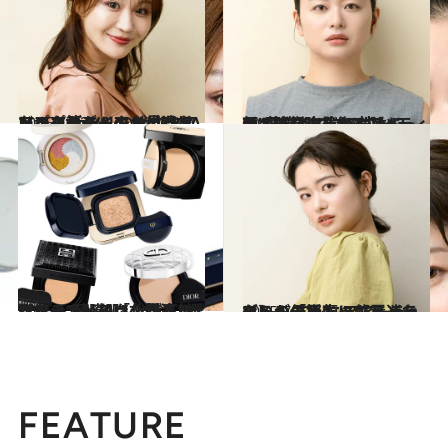
2025.10.29
いつものメイクが見違えた！ ルナソルのメイクアップアーティストがCREAアンバサダーのメイクをアップデート～お出かけメイク篇～
ビューティ＆ヘルス
2025.5.23
その塗り方だと“古い顔”になっているかも!? M・A・C シニア アーティストに学ぶ、トレンドの“薄膜肌”を作る【ベースメイクの塗り方】
ビューティ＆ヘルス
2025.5.23
【ベースメイク、厚塗りになっていない？】トレンドの“薄膜肌”を作るハイブランドの「化粧下地×クッションファンデ」5選
ビューティ＆ヘルス
2025.7.2
みるみる小顔に【ハイライト＆コントゥアリング】の入れ方、もう迷わない！「正しい位置」をM・A・Cシニアアーティストが伝授
ビューティ＆ヘルス
FEATURE