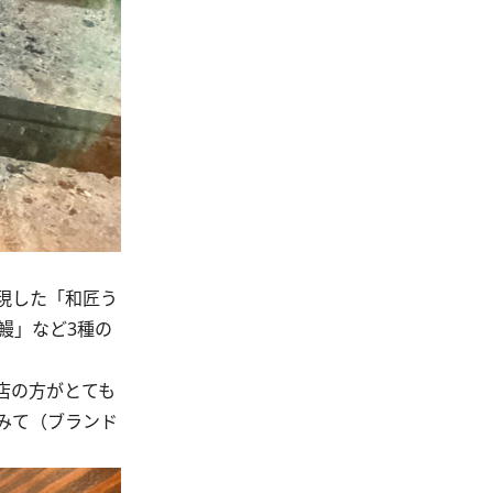
現した「和匠う
鰻」など3種の
店の方がとても
みて（ブランド