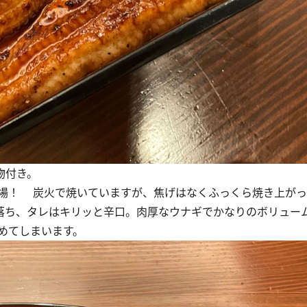
物付き。
場！ 炭火で焼いていますが、焦げはなくふっくら焼き上がっ
く落ち、タレはキリッと辛口。肉厚なウナギでかなりのボリュー
めてしまいます。