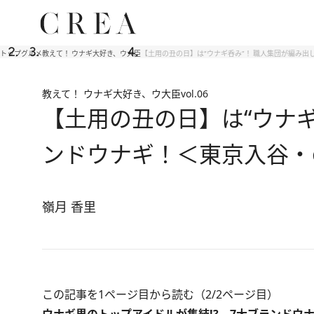
トップ
グルメ
教えて！ ウナギ大好き、ウ大臣
【土用の丑の日】は“ウナギ呑み”！ 職人集団が編み
教えて！ ウナギ大好き、ウ大臣
vol.06
【土用の丑の日】は“ウナ
ンドウナギ！＜東京入谷・
嶺月 香里
この記事を1ページ目から読む（2/2ページ目）