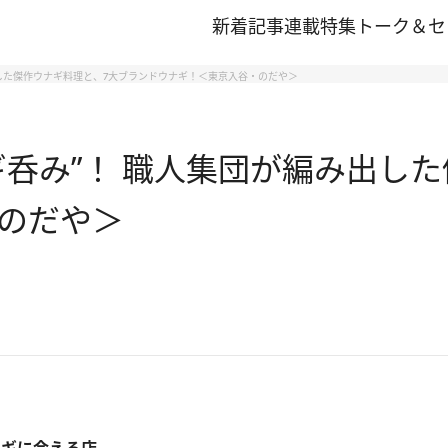
新着記事
連載
特集
トーク＆セ
出した傑作ウナギ料理と、7大ブランドウナギ！＜東京入谷・のだや＞
ギ呑み”！ 職人集団が編み出し
のだや＞