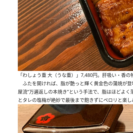
「わしょう重 大（うな重）」7,480円。肝吸い・香の
ふたを開ければ、脂が艶っと輝く黄金色の蒲焼が登
屋流“万遍返しの本焼き”という手法で、脂はほどよ
とタレの塩梅が絶妙で最後まで飽きずにペロリと楽し