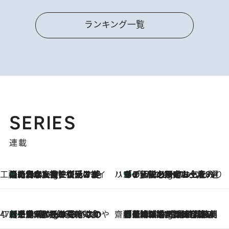
ランキング一覧
SERIES
連載
工藤まやのおもてなしハワイ
【ハワイ土産】ローカルの絶大な支持で復活！ 絶品の幻クッキー《元ファンの日本人女性が受け継いだ名店》
1 Hour Ago
ハワイ賢者 リサのお気に入りリスト
あの伝説の限定トートも！ リニューアルした「ディーン＆デルーカ ハワイ」で必須のお土産8選
1 Hour Ago
47都道府県の手みやげ ひんやりスイーツで夏を満喫
【三重県】この夏絶対食べたい 冷やしておいしいおやつ3選 お餅×アイスの新感覚スイーツ
1 Hour Ago
齋藤 薫 美容脳ルネサンス
「荷物が増えるほど旅ストレスは増す」美容ジャーナリストがたどり着いた最終結論。“化粧品を劇的に減らす”感動の凝縮美容とは
1 Hour Ago