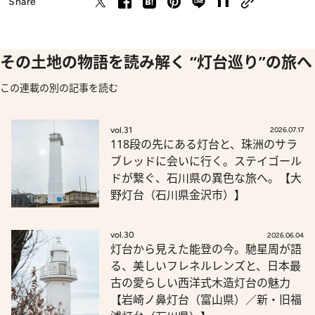
Share
その土地の物語を読み解く “灯台巡り”の旅へ
この連載の別の記事を読む
vol.31
2026.07.17
118段の先にある灯台と、珠洲のサラ
ブレッドに会いに行く。ステイゴール
ドが繋ぐ、石川県の異色な旅へ。【大
野灯台（石川県金沢市）】
vol.30
2026.06.04
灯台から見えた能登の今。馳星周が語
る、美しいフレネルレンズと、日本最
古の愛らしい西洋式木造灯台の魅力
【岩崎ノ鼻灯台（富山県）／新・旧福