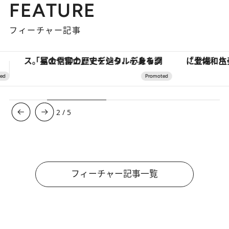
FEATURE
フィーチャー記事
「土佐和ハーブかき氷」がOMO7高知に登場！生姜、山椒、大葉など目にも舌にも涼を呼ぶ郷土の味
【銀座で出合う最旬美容】美髪ケアや上質な眠
3
/
5
フィーチャー記事一覧