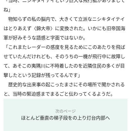
「当時、ニシキタイテイという巨大な飛行艇がありまして
ね」
物知らずの私の脳内で、大きくて立派なニシキタイテイ
はとりあえず〈錦大帝〉に変換された。いかにも旧帝国海
軍が好みそうな語感と字面ではないか。
「これまたレーダーの感度を見るためにこのあたりを飛ば
せていたんだけれども、そのうちの一機が飛行中に故障し
て、あそこの夷隅川に不時着したのを近隣住民の多くが目
撃したという記録が残ってるんです」
歴史的な出来事の起こったまさにその場所で聞かされる
と、当時の緊迫感までまるごと伝わってくるようだ。
次のページ
ほとんど垂直の梯子段をの上り灯台内部へ