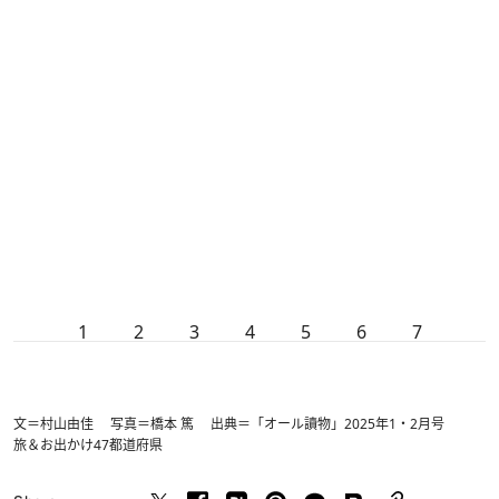
1
2
3
4
5
6
7
文＝村山由佳 写真＝橋本 篤 出典＝「オール讀物」2025年1・2月号
旅＆お出かけ
47都道府県