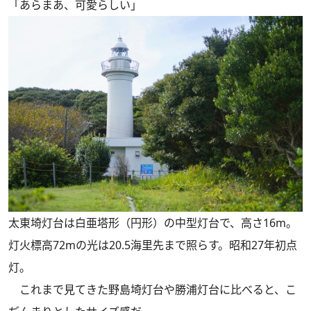
「あらまあ、可愛らしい」
太東埼灯台は白亜塔形（円形）の中型灯台で、高さ16m。
灯火標高72mの光は20.5海里先まで照らす。昭和27年初点
灯。
これまで見てきた野島埼灯台や勝浦灯台に比べると、こ