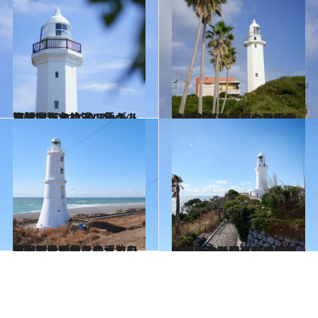
2024.12.20
展望台から約70メートル下はいきなり濃い色の海！ どことなくフレンチ・カントリーの趣がある勝浦灯台
旅＆お出かけ
2024.10.20
ライムグリーンの目玉おやじのレンズをもつ野島埼灯台は全国でも数少ない「のぼれる灯台」
旅＆お出かけ
2024.8.2
【静岡県の絶景スポット】明治時代に造られた掛塚灯台が放火や津波の被害にも屈しなかったワケ
旅＆お出かけ
2024.6.30
「ブラントンさんに挨拶しなきゃ」江戸時代から船の安全を守ってきた御前崎灯台はサーファーも訪れる名所
旅＆お出かけ