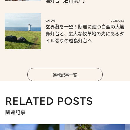
浦灯台（石川県）】
vol.29
2026.04.21
玄界灘を一望！断崖に建つ白亜の大碆
鼻灯台と、広大な牧草地の先にあるタ
イル張りの斑島灯台へ
連載記事一覧
RELATED POSTS
関連記事