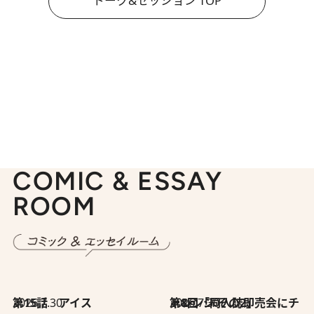
トーク&セッション TOP
COMIC & ESSAY
ROOM
2026.7.30
第15話 アイス
2026.7.30
第8回「同人誌即売会にチャレンジ その2」