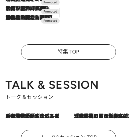
2026.7.17
「土佐和ハーブかき氷」がOMO7高知に登場！生姜、山椒、大葉など目にも舌にも涼を呼ぶ郷土の味
2026.7.10
NEW OPEN！【界 草津】名湯の地に誕生。趣の異なる2種の温泉と上州ならではの会席・蕎麦割烹など美食を味わう究極の癒やし旅
特集 TOP
TALK & SESSION
トーク＆セッション
2026.8.3
「今後値上げがあるとすれば…」「リスクがあるのは今年の冬」エネルギー専門家が語る、ホルムズ海峡封鎖が家庭にもたらす“ある心配”
2026.8.3
「住宅建てられない…」「サーチャージ料の高値が続いている」ホルムズ海峡封鎖による影響はいつまで続く？《エネルギー専門家に聞く“どうなる日本の暮らし”》