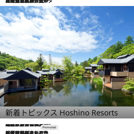
2026.8.3
【厳選旅コスメ】「保湿もタイパ重視！」“サウナ好き”タレント清水みさとが愛用する夏旅ベストコスメを発表！【Mサイズジップ】
新着トピックス Hoshino Resorts
2026.7.31
【ホテル帰省】という選択肢をOMOが提案。家族とほどよい距離を保つには「昼は実家、夜は気兼ねなくホテルで！」
2026.7.24
【夏限定ディナーコース】旬を迎える稚鮎や花ズッキーニなどをイタリア・トスカーナの郷土料理の手法で満喫！