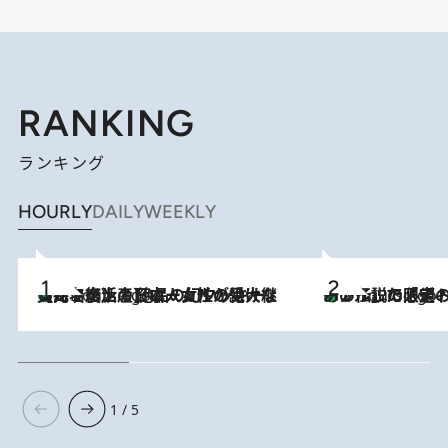
RANKING
ランキング
HOURLY
DAILY
WEEKLY
【ハワイ土産】ローカルの絶大な支持で復活！ 絶品の幻クッキー《元ファンの日本人女性が受け継いだ名店》
2 Hours Ago
あの伝説の限定トートも！ リニューアルした「ディーン＆
2 Hours Ago
1 / 5