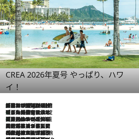
CREA 2026年夏号 やっぱり、ハワ
イ！
「荷物が増えるほど旅ストレスは増す」美容ジャーナリストがたどり着いた最終結論。“化粧品を劇的に減らす”感動の凝縮美容とは
1 Hour Ago
「旅先には金髪ウィッグを持参」日本と同じメイクでは損してる!? 美容ジャーナリストが提案する“掟破りの旅美容”とは
1 Hour Ago
【厳選旅コスメ】「身軽さ＆UV対策重視！」ヘアアーティストshucoが選んだ夏旅ベストコスメを発表【Mサイズジップ】
1 Hour Ago
2026.8.5
【厳選旅コスメ】国内をあちこち移動する河井菜摘が選んだ夏旅ベストコスメ発表！「リラックスアイテムはマスト」【Mサイズジップ】
2026.8.4
【厳選旅コスメ】「紫外線＆乾燥対策しながらメイク感も！」ヘア＆メイクGeorgeが選んだ夏旅ベストコスメを発表！【Mサイズジップ】