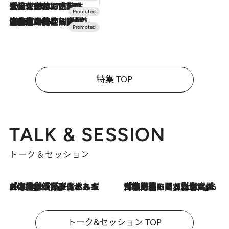
2026.7.17
「土佐和ハーブかき氷」がOMO7高知に登場！生姜、山椒、大葉など目にも舌にも涼を呼ぶ郷土の味
2026.7.10
NEW OPEN！【界 草津】名湯の地に誕生。趣の異なる2種の温泉と上州ならではの会席・蕎麦割烹など美食を味わう究極の癒やし旅
特集 TOP
TALK & SESSION
トーク＆セッション
2026.8.3
「今後値上げがあるとすれば…」「リスクがあるのは今年の冬」エネルギー専門家が語る、ホルムズ海峡封鎖が家庭にもたらす“ある心配”
2026.8.3
「住宅建てられない…」「サーチャージ料の高値が続いている」ホルムズ海峡封鎖による影響はいつまで続く？《エネルギー専門家に聞く“どうなる日本の暮らし”》
トーク&セッション TOP