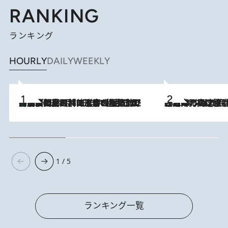
RANKING
ランキング
HOURLY
DAILY
WEEKLY
「最後に見られてよかった」上野動物園の東園パンダ舎が解体前に特別公開。8月16日まで延長されたパネル展と共に辿る“半世紀”のパンダ飼育《解体工事の図面あり》
2026.8.8
2026.8.7
「湘南乃風に憧れて」観客大盛上がりの“タオル回し”に、ラッパー顔負けの高速歌唱まで…さだまさし（74）のアグレッシブすぎる現在地
1 / 5
ランキング一覧