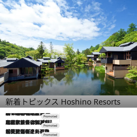
新着トピックス Hoshino Resorts
2026.8.7
【トンボの足水浴】ヒノキの香りに包まれて涼感マックス！約13℃の湧水かけ流しを避暑地「星野温泉 トンボの湯」で体験
2026.7.31
【ホテル帰省】という選択肢をOMOが提案。家族とほどよい距離を保つには「昼は実家、夜は気兼ねなくホテルで！」
2026.7.24
【夏限定ディナーコース】旬を迎える稚鮎や花ズッキーニなどをイタリア・トスカーナの郷土料理の手法で満喫！