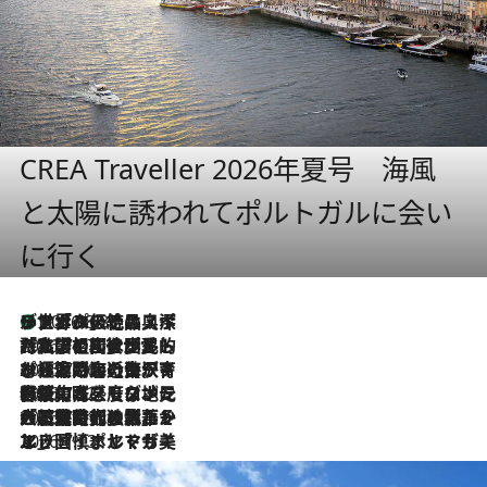
CREA Traveller 2026年夏号 海風
と太陽に誘われてポルトガルに会い
に行く
リスボンの絶品スイーツ「パステル・デ・ナタ」とは？ポルトガル伝統の奥深い世界へ
2026.8.8
2026.7.27
「私の祖国はポルトガル語です」国民的詩人フェルナンド・ペソアと、彼が愛した文学の街を歩く
2026.7.26
ポルトガル近海が育む極上の海の幸。キリリと冷えた白ワインと愉しむ、シーフード専門店の贅沢
2026.7.22
伝統の味をモダンに昇華。高感度な地元客が集う、リスボンの最旬ガストロノミー
2026.7.21
大航海時代の栄華から、震災、独裁、そして革命へ。ポルトガル・首都リスボンの石畳に刻まれた「歴史の光と影」
2026.7.13
エッセイ・ヤマザキマリ「慎ましくも美しき国 ポルトガル」