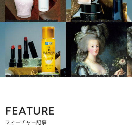
2025.2.28
【初めから読む】「30代はもうオバサン」を覆した松田聖子と黒木瞳。小麦肌から白肌至上主義への回帰…日本の“美容の常識”はこんなに変わった
ビューティ＆ヘルス
2024.11.1
日本の“お家芸”・化粧下地がとんでもないことになっている…世界から熱視線、日本のコスメの名作5選
ビューティ＆ヘルス
2024.11.1
海外で日本の美容＝J-Beautyが売れている…常識崩壊のプチプラからあの老舗まで 日本のコスメ名作4選
ビューティ＆ヘルス
2024.11.18
入浴は“悪”だった…ヨーロッパの「風呂キャンセル時代」が300年も続いた理由〈マリー＝アントワネットも苦悩〉
ビューティ＆ヘルス
FEATURE
フィーチャー記事