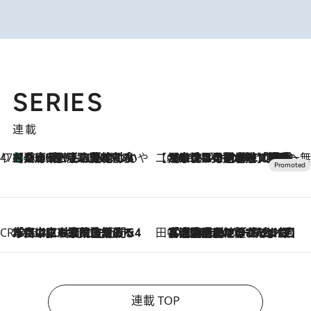
SERIES
連載
47都道府県の手みやげ ひんやりスイーツで夏を満喫
【兵庫県】この夏絶対食べたい 冷やしておいしいおやつ3選 淡路島の恵みをジェラートに集約
2026.8.8
【CREA×星野リゾート】唯一無二。癒しと発見が待つ場所へ
2026.8.7
【トンボの足水浴】ヒノキの香りに包まれて涼感マックス！約13℃の湧水かけ流しを避暑地「星野温泉 トンボの湯」で体験
CREA'S CHOICE
2026.8.7
「立川にも歌舞伎があるんだよ」 片岡仁左衛門・市川中車ら豪華座組みで4年目の立川立飛歌舞伎へ
田中稲の勝手に再ブーム
2026.8.7
「湘南乃風に憧れて」観客大盛上がりの“タオル回し”に、ラッパー顔負けの高速歌唱まで…さだまさし（74）のアグレッシブすぎる現在地
連載 TOP