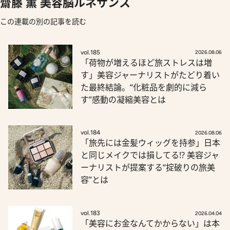
齋藤 薫 美容脳ルネサンス
この連載の別の記事を読む
vol.185
2026.08.06
「荷物が増えるほど旅ストレスは増
す」美容ジャーナリストがたどり着い
た最終結論。“化粧品を劇的に減ら
す”感動の凝縮美容とは
vol.184
2026.08.06
「旅先には金髪ウィッグを持参」日本
と同じメイクでは損してる!? 美容ジャ
ーナリストが提案する“掟破りの旅美
容”とは
vol.183
2026.04.04
「美容にお金なんてかからない」は本