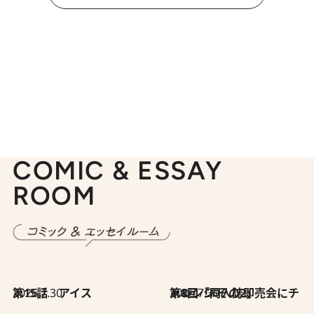
COMIC & ESSAY
ROOM
2026.7.30
第15話 アイス
2026.7.30
第8回「同人誌即売会にチャレンジ その2」