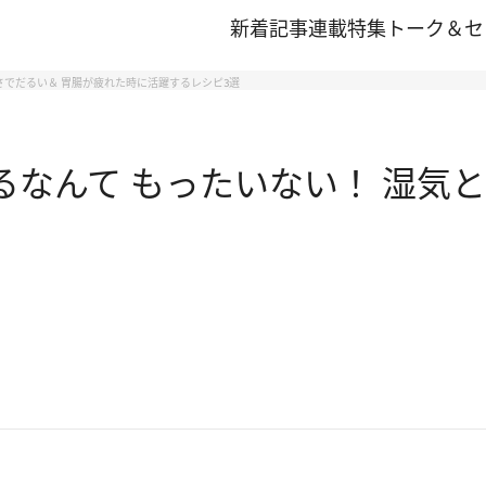
新着記事
連載
特集
トーク＆セ
さでだるい＆ 胃腸が疲れた時に活躍するレシピ3選
るなんて もったいない！ 湿気