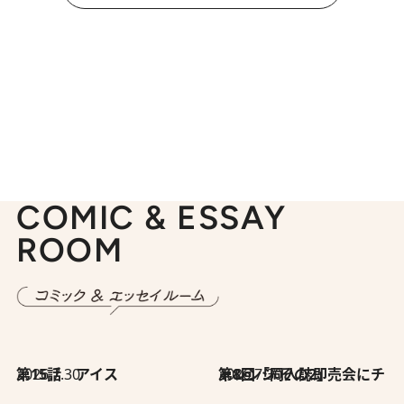
COMIC & ESSAY
ROOM
2026.7.30
第15話 アイス
2026.7.30
第8回「同人誌即売会にチャレンジ その2」