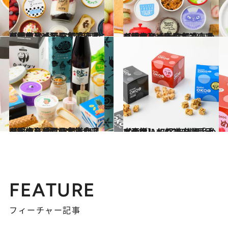
2024.7.29
【画像】【西日本エリアを総まとめ】47都道府県の手土産 おうちで楽しめる絶品アイス
グルメ
2024.7.20
【画像】【東日本エリアを総まとめ】47都道府県の手土産 おうちで楽しめる絶品アイス
グルメ
2023.7.23
【画像】【西日本エリアを総まとめ】47都道府県の手土産 夏にうれしい！ ひんやりおやつ大集合
グルメ
2024.1.4
【画像】47都道府県「手土産グルメ」2024 “西日本の旨いもの”を総まとめ
グルメ
FEATURE
フィーチャー記事