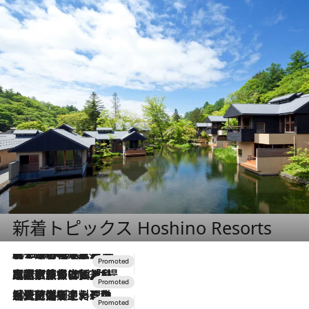
新着トピックス Hoshino Resorts
2026.8.7
【トンボの足水浴】ヒノキの香りに包まれて涼感マックス！約13℃の湧水かけ流しを避暑地「星野温泉 トンボの湯」で体験
2026.7.31
【ホテル帰省】という選択肢をOMOが提案。家族とほどよい距離を保つには「昼は実家、夜は気兼ねなくホテルで！」
2026.7.24
【夏限定ディナーコース】旬を迎える稚鮎や花ズッキーニなどをイタリア・トスカーナの郷土料理の手法で満喫！