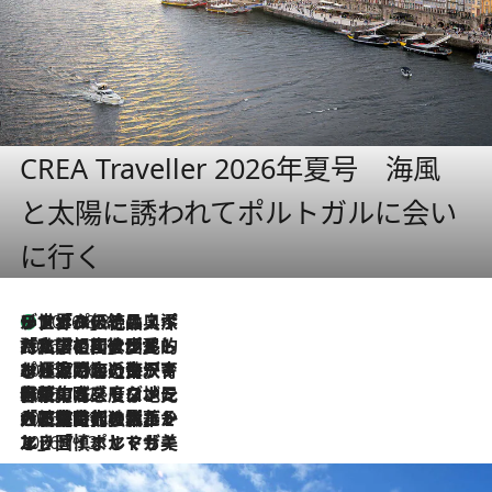
CREA Traveller 2026年夏号 海風
と太陽に誘われてポルトガルに会い
に行く
リスボンの絶品スイーツ「パステル・デ・ナタ」とは？ポルトガル伝統の奥深い世界へ
2026.8.8
2026.7.27
「私の祖国はポルトガル語です」国民的詩人フェルナンド・ペソアと、彼が愛した文学の街を歩く
2026.7.26
ポルトガル近海が育む極上の海の幸。キリリと冷えた白ワインと愉しむ、シーフード専門店の贅沢
2026.7.22
伝統の味をモダンに昇華。高感度な地元客が集う、リスボンの最旬ガストロノミー
2026.7.21
大航海時代の栄華から、震災、独裁、そして革命へ。ポルトガル・首都リスボンの石畳に刻まれた「歴史の光と影」
2026.7.13
エッセイ・ヤマザキマリ「慎ましくも美しき国 ポルトガル」