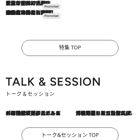
2026.7.17
「土佐和ハーブかき氷」がOMO7高知に登場！生姜、山椒、大葉など目にも舌にも涼を呼ぶ郷土の味
2026.7.10
NEW OPEN！【界 草津】名湯の地に誕生。趣の異なる2種の温泉と上州ならではの会席・蕎麦割烹など美食を味わう究極の癒やし旅
特集 TOP
TALK & SESSION
トーク＆セッション
2026.8.3
「今後値上げがあるとすれば…」「リスクがあるのは今年の冬」エネルギー専門家が語る、ホルムズ海峡封鎖が家庭にもたらす“ある心配”
2026.8.3
「住宅建てられない…」「サーチャージ料の高値が続いている」ホルムズ海峡封鎖による影響はいつまで続く？《エネルギー専門家に聞く“どうなる日本の暮らし”》
トーク&セッション TOP