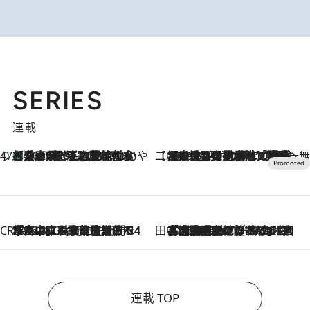
SERIES
連載
47都道府県の手みやげ ひんやりスイーツで夏を満喫
【兵庫県】この夏絶対食べたい 冷やしておいしいおやつ3選 淡路島の恵みをジェラートに集約
2026.8.8
【CREA×星野リゾート】唯一無二。癒しと発見が待つ場所へ
2026.8.7
【トンボの足水浴】ヒノキの香りに包まれて涼感マックス！約13℃の湧水かけ流しを避暑地「星野温泉 トンボの湯」で体験
CREA'S CHOICE
2026.8.7
「立川にも歌舞伎があるんだよ」 片岡仁左衛門・市川中車ら豪華座組みで4年目の立川立飛歌舞伎へ
田中稲の勝手に再ブーム
2026.8.7
「湘南乃風に憧れて」観客大盛上がりの“タオル回し”に、ラッパー顔負けの高速歌唱まで…さだまさし（74）のアグレッシブすぎる現在地
連載 TOP