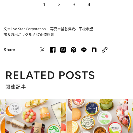
1
2
3
4
文＝Five Star Corporation 写真＝釜谷洋史、平松市聖
旅＆お出かけ
グルメ
47都道府県
Share
RELATED POSTS
関連記事