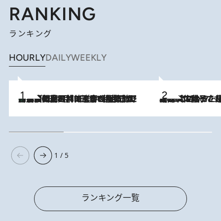
RANKING
ランキング
HOURLY
DAILY
WEEKLY
「最後に見られてよかった」上野動物園の東園パンダ舎が解体前に特別公開。8月16日まで延長されたパネル展と共に辿る“半世紀”のパンダ飼育《解体工事の図面あり》
2026.8.8
2026.8.5
【阿川佐和子さんの年とる力】なぜ70代で始めた趣味は“こんなに楽しい”のか？ ピアノ、俳句…スランプに陥っても続けられる“ある秘訣”とは
1 / 5
ランキング一覧