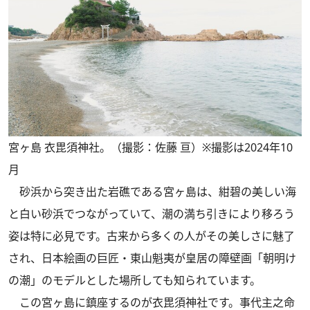
宮ヶ島 衣毘須神社。（撮影：佐藤 亘）※撮影は2024年10
月
砂浜から突き出た岩礁である宮ヶ島は、紺碧の美しい海
と白い砂浜でつながっていて、潮の満ち引きにより移ろう
姿は特に必見です。古来から多くの人がその美しさに魅了
され、日本絵画の巨匠・東山魁夷が皇居の障壁画「朝明け
の潮」のモデルとした場所しても知られています。
この宮ヶ島に鎮座するのが衣毘須神社です。事代主之命