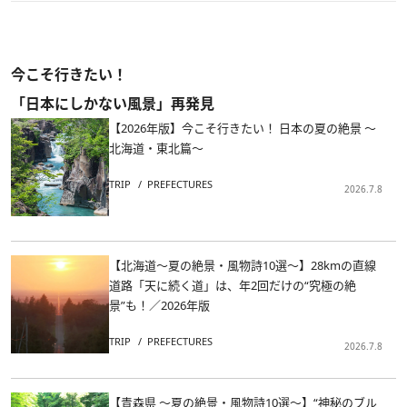
今こそ行きたい！
「日本にしかない風景」再発見
【2026年版】今こそ行きたい！ 日本の夏の絶景 ～
北海道・東北篇～
TRIP
PREFECTURES
2026.7.8
【北海道～夏の絶景・風物詩10選～】28kmの直線
道路「天に続く道」は、年2回だけの“究極の絶
景”も！／2026年版
TRIP
PREFECTURES
2026.7.8
【青森県 ～夏の絶景・風物詩10選～】“神秘のブル