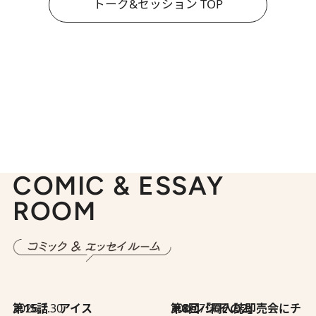
トーク&セッション TOP
COMIC & ESSAY
ROOM
2026.7.30
第15話 アイス
2026.7.30
第8回「同人誌即売会にチャレンジ その2」