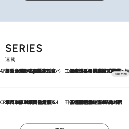
SERIES
連載
47都道府県の手みやげ ひんやりスイーツで夏を満喫
【兵庫県】この夏絶対食べたい 冷やしておいしいおやつ3選 淡路島の恵みをジェラートに集約
4 Hours Ago
【CREA×星野リゾート】唯一無二。癒しと発見が待つ場所へ
2026.8.7
【トンボの足水浴】ヒノキの香りに包まれて涼感マックス！約13℃の湧水かけ流しを避暑地「星野温泉 トンボの湯」で体験
CREA'S CHOICE
2026.8.7
「立川にも歌舞伎があるんだよ」 片岡仁左衛門・市川中車ら豪華座組みで4年目の立川立飛歌舞伎へ
田中稲の勝手に再ブーム
2026.8.7
「湘南乃風に憧れて」観客大盛上がりの“タオル回し”に、ラッパー顔負けの高速歌唱まで…さだまさし（74）のアグレッシブすぎる現在地