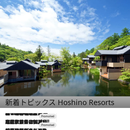
新着トピックス Hoshino Resorts
2026.8.7
【トンボの足水浴】ヒノキの香りに包まれて涼感マックス！約13℃の湧水かけ流しを避暑地「星野温泉 トンボの湯」で体験
2026.7.31
【ホテル帰省】という選択肢をOMOが提案。家族とほどよい距離を保つには「昼は実家、夜は気兼ねなくホテルで！」