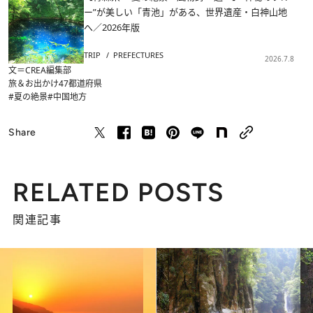
ー”が美しい「青池」がある、世界遺産・白神山地
へ／2026年版
TRIP
PREFECTURES
2026.7.8
文＝CREA編集部
旅＆お出かけ
47都道府県
#夏の絶景
#中国地方
Share
RELATED POSTS
関連記事