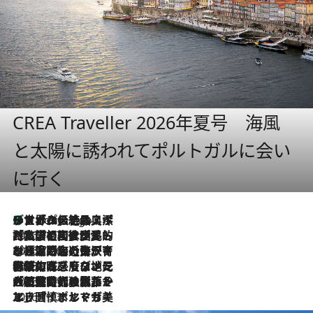
CREA Traveller 2026年夏号 海風
と太陽に誘われてポルトガルに会い
に行く
リスボンの絶品スイーツ「パステル・デ・ナタ」とは？ポルトガル伝統の奥深い世界へ
4 Hours Ago
2026.7.27
「私の祖国はポルトガル語です」国民的詩人フェルナンド・ペソアと、彼が愛した文学の街を歩く
2026.7.26
ポルトガル近海が育む極上の海の幸。キリリと冷えた白ワインと愉しむ、シーフード専門店の贅沢
2026.7.22
伝統の味をモダンに昇華。高感度な地元客が集う、リスボンの最旬ガストロノミー
2026.7.21
大航海時代の栄華から、震災、独裁、そして革命へ。ポルトガル・首都リスボンの石畳に刻まれた「歴史の光と影」
2026.7.13
エッセイ・ヤマザキマリ「慎ましくも美しき国 ポルトガル」