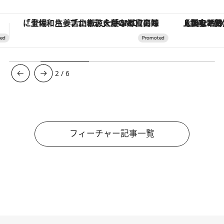
【銀座で出合う最旬美容】美髪ケアや上質な眠り…セルフケアのアップデートから、特別な名入れギフトまで。大人のための「ReFa GINZA」クルーズ
ヴァシュロン・コンスタンタン
3
/
6
フィーチャー記事一覧