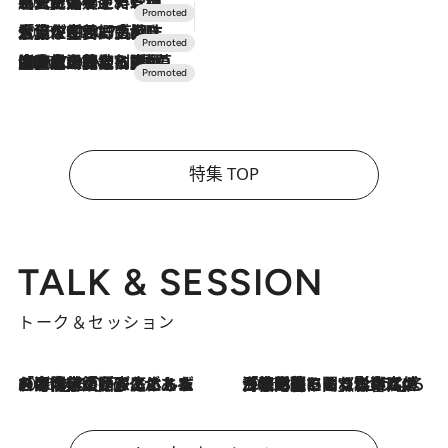
2026.7.24
【夏限定ディナーコース】旬を迎える稚鮎や花ズッキーニなどをイタリア・トスカーナの郷土料理の手法で満喫！
2026.7.17
「土佐和ハーブかき氷」がOMO7高知に登場！生姜、山椒、大葉など目にも舌にも涼を呼ぶ郷土の味
2026.7.10
NEW OPEN！【界 草津】名湯の地に誕生。趣の異なる2種の温泉と上州ならではの会席・蕎麦割烹など美食を味わう究極の癒やし旅
特集 TOP
TALK & SESSION
トーク＆セッション
2026.8.3
「今後値上げがあるとすれば…」「リスクがあるのは今年の冬」エネルギー専門家が語る、ホルムズ海峡封鎖が家庭にもたらす“ある心配”
2026.8.3
「住宅建てられない…」「サーチャージ料の高値が続いている」ホルムズ海峡封鎖による影響はいつまで続く？《エネルギー専門家に聞く“どうなる日本の暮らし”》