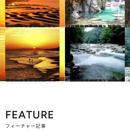
2024.7.8
【夏の絶景画像】九州・沖縄エリアの夏の絶景＆風物詩の画像（80点）
旅＆お出かけ
2024.7.20
【夏の絶景画像】近畿エリアの夏の絶景＆風物詩の画像（70点）
旅＆お出かけ
2024.7.21
【夏の絶景画像】中部・北陸エリアの夏の絶景＆風物詩の画像（90点）
旅＆お出かけ
2024.7.15
【夏の絶景画像】四国エリアの夏の絶景＆風物詩の画像（40点）
旅＆お出かけ
FEATURE
フィーチャー記事