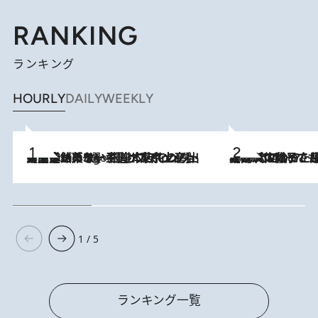
RANKING
ランキング
HOURLY
DAILY
WEEKLY
【間違いのない王道・東京土産】資生堂パーラー 銀座本店でのみ出会える銘菓5選《極上プディング・濃厚チーズケーキ・ボンボンショコラほか》
4 Hours Ago
2026.8.5
【阿川佐和子さんの年とる力】なぜ70代で始めた趣味は“こんなに楽しい”のか？ ピアノ、俳句…スランプに陥っても続けられる“ある秘訣”とは
1 / 5
ランキング一覧