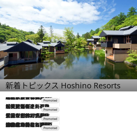
新着トピックス Hoshino Resorts
2026.7.31
【ホテル帰省】という選択肢をOMOが提案。家族とほどよい距離を保つには「昼は実家、夜は気兼ねなくホテルで！」
2026.7.24
【夏限定ディナーコース】旬を迎える稚鮎や花ズッキーニなどをイタリア・トスカーナの郷土料理の手法で満喫！
2026.7.17
「土佐和ハーブかき氷」がOMO7高知に登場！生姜、山椒、大葉など目にも舌にも涼を呼ぶ郷土の味
2026.7.10
NEW OPEN！【界 草津】名湯の地に誕生。趣の異なる2種の温泉と上州ならではの会席・蕎麦割烹など美食を味わう究極の癒やし旅