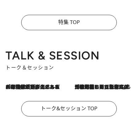
特集 TOP
TALK & SESSION
トーク＆セッション
2026.8.3
「今後値上げがあるとすれば…」「リスクがあるのは今年の冬」エネルギー専門家が語る、ホルムズ海峡封鎖が家庭にもたらす“ある心配”
2026.8.3
「住宅建てられない…」「サーチャージ料の高値が続いている」ホルムズ海峡封鎖による影響はいつまで続く？《エネルギー専門家に聞く“どうなる日本の暮らし”》
トーク&セッション TOP