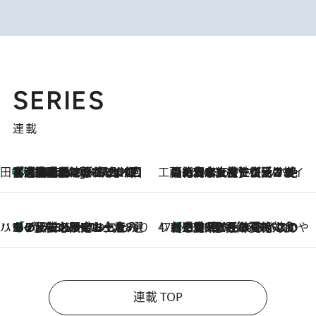
SERIES
連載
田中稲の勝手に再ブーム
「湘南乃風に憧れて」観客大盛上がりの“タオル回し”に、ラッパー顔負けの高速歌唱まで…さだまさし（74）のアグレッシブすぎる現在地
4 Hours Ago
工藤まやのおもてなしハワイ
【ハワイ土産】ローカルの絶大な支持で復活！ 絶品の幻クッキー《元ファンの日本人女性が受け継いだ名店》
2026.8.6
ハワイ賢者 リサのお気に入りリスト
あの伝説の限定トートも！ リニューアルした「ディーン＆デルーカ ハワイ」で必須のお土産8選
2026.8.6
47都道府県の手みやげ ひんやりスイーツで夏を満喫
【三重県】この夏絶対食べたい 冷やしておいしいおやつ3選 お餅×アイスの新感覚スイーツ
2026.8.6
連載 TOP