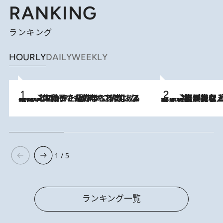
RANKING
ランキング
HOURLY
DAILY
WEEKLY
2026.8.5
【阿川佐和子さんの年とる力】なぜ70代で始めた趣味は“こんなに楽しい”のか？ ピアノ、俳句…スランプに陥っても続けられる“ある秘訣”とは
2026.8.5
【なぜ吉沢亮は「気配を消せる」のか？】興行収入208億の『国宝』を経て挑むミュージカル『ディア・エヴァン・ハンセン』。トップ俳優が舞台上でさらけ出した“孤独”とは
1 / 5
ランキング一覧