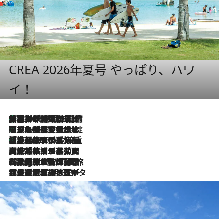
CREA 2026年夏号 やっぱり、ハワ
イ！
「荷物が増えるほど旅ストレスは増す」美容ジャーナリストがたどり着いた最終結論。“化粧品を劇的に減らす”感動の凝縮美容とは
2026.8.6
「旅先には金髪ウィッグを持参」日本と同じメイクでは損してる!? 美容ジャーナリストが提案する“掟破りの旅美容”とは
2026.8.6
【厳選旅コスメ】「身軽さ＆UV対策重視！」ヘアアーティストshucoが選んだ夏旅ベストコスメを発表【Mサイズジップ】
2026.8.6
2026.8.5
【厳選旅コスメ】国内をあちこち移動する河井菜摘が選んだ夏旅ベストコスメ発表！「リラックスアイテムはマスト」【Mサイズジップ】
2026.8.4
【厳選旅コスメ】「紫外線＆乾燥対策しながらメイク感も！」ヘア＆メイクGeorgeが選んだ夏旅ベストコスメを発表！【Mサイズジップ】
2026.8.3
【厳選旅コスメ】「保湿もタイパ重視！」“サウナ好き”タレント清水みさとが愛用する夏旅ベストコスメを発表！【Mサイズジップ】