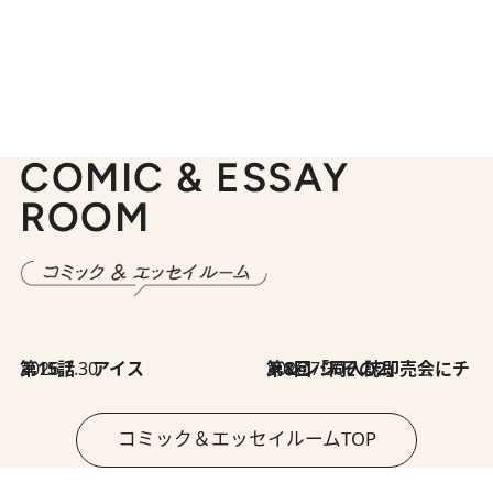
COMIC & ESSAY
ROOM
2026.7.30
第15話 アイス
2026.7.30
第8回「同人誌即売会にチャレンジ その2」
コミック＆エッセイルームTOP