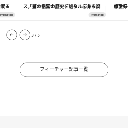
「星のや富士」でデジタルデトックス。冨士信仰の歴史を辿り、心身を調える。
ヴァシュロン・コンスタンタン
3
/
5
フィーチャー記事一覧