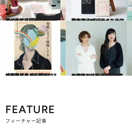
2023.9.13
フェムケアブランドが一同に集結！ 「Femtech Tokyo」が開催 CREAもメディアパートナーで参画
ビューティ＆ヘルス
2023.9.14
写真家・エッセイストの植本一子が 「母という存在を 改めて考えるときに読む本」3冊
カルチャー
2023.6.12
『母親になって後悔してる』翻訳者 鹿田昌美さんが綴る【母って何？】 「今までよりも軽やかに、遠くまで」
ライフスタイル
2023.6.18
ヤマザキマリ ✕ 内田舞〈対談〉「妊婦なのに肩を出している」何をしても母親が批判される日本
カルチャー
FEATURE
フィーチャー記事