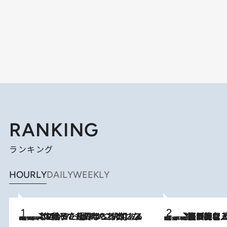
RANKING
ランキング
HOURLY
DAILY
WEEKLY
2026.8.5
【阿川佐和子さんの年とる力】なぜ70代で始めた趣味は“こんなに楽しい”のか？ ピアノ、俳句…スランプに陥っても続けられる“ある秘訣”とは
2026.8.5
【なぜ吉沢亮は「気配を消せる」のか？】興行収入208億の『国宝』を経て挑むミュージカル『ディア・エヴァン・ハンセン』。トップ俳優が舞台上でさらけ出した“孤独”とは