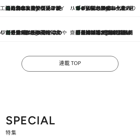
工藤まやのおもてなしハワイ
【ハワイ土産】ローカルの絶大な支持で復活！ 絶品の幻クッキー《元ファンの日本人女性が受け継いだ名店》
6 Hours Ago
ハワイ賢者 リサのお気に入りリスト
あの伝説の限定トートも！ リニューアルした「ディーン＆デルーカ ハワイ」で必須のお土産8選
6 Hours Ago
47都道府県の手みやげ ひんやりスイーツで夏を満喫
【三重県】この夏絶対食べたい 冷やしておいしいおやつ3選 お餅×アイスの新感覚スイーツ
6 Hours Ago
齋藤 薫 美容脳ルネサンス
「荷物が増えるほど旅ストレスは増す」美容ジャーナリストがたどり着いた最終結論。“化粧品を劇的に減らす”感動の凝縮美容とは
6 Hours Ago
連載 TOP
SPECIAL
特集