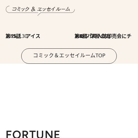
2026.7.30
第15話 アイス
2026.7.30
第8回「同人誌即売会にチャレンジ その2」
コミック＆エッセイルームTOP
FORTUNE