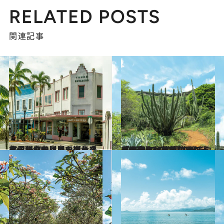
RELATED POSTS
関連記事
2026.6.28
毎日開催のファーマーズマーケットにローカルスタイルの弁当屋も楽しめる！ ハワイ島のノスタルジックなヒロで街歩き
旅＆お出かけ
2026.6.15
「お金をかけずにハワイを満喫！」空前の山ブームで大注目の“緑の絶景”。火口の底に広がるユニークな秘密の花園へ！《山登りは苦手な人も安心》
旅＆お出かけ