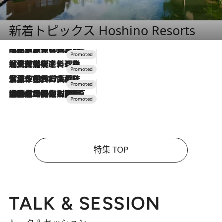
新着トピックス Hoshino Resorts
2026.7.31
【ホテル帰省】という選択肢をOMOが提案。家族とほどよい距離を保つには「昼は実家、夜は気兼ねなくホテルで！」
2026.7.24
【夏限定ディナーコース】旬を迎える稚鮎や花ズッキーニなどをイタリア・トスカーナの郷土料理の手法で満喫！
2026.7.17
「土佐和ハーブかき氷」がOMO7高知に登場！生姜、山椒、大葉など目にも舌にも涼を呼ぶ郷土の味
2026.7.10
NEW OPEN！【界 草津】名湯の地に誕生。趣の異なる2種の温泉と上州ならではの会席・蕎麦割烹など美食を味わう究極の癒やし旅
特集 TOP
TALK & SESSION