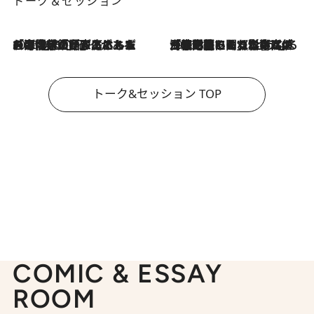
トーク＆セッション
2026.8.3
「今後値上げがあるとすれば…」「リスクがあるのは今年の冬」エネルギー専門家が語る、ホルムズ海峡封鎖が家庭にもたらす“ある心配”
2026.8.3
「住宅建てられない…」「サーチャージ料の高値が続いている」ホルムズ海峡封鎖による影響はいつまで続く？《エネルギー専門家に聞く“どうなる日本の暮らし”》
トーク&セッション TOP
COMIC & ESSAY
ROOM