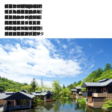
「荷物が増えるほど旅ストレスは増す」美容ジャーナリストがたどり着いた最終結論。“化粧品を劇的に減らす”感動の凝縮美容とは
6 Hours Ago
「旅先には金髪ウィッグを持参」日本と同じメイクでは損してる!? 美容ジャーナリストが提案する“掟破りの旅美容”とは
6 Hours Ago
【厳選旅コスメ】「身軽さ＆UV対策重視！」ヘアアーティストshucoが選んだ夏旅ベストコスメを発表【Mサイズジップ】
6 Hours Ago
2026.8.5
【厳選旅コスメ】国内をあちこち移動する河井菜摘が選んだ夏旅ベストコスメ発表！「リラックスアイテムはマスト」【Mサイズジップ】
2026.8.4
【厳選旅コスメ】「紫外線＆乾燥対策しながらメイク感も！」ヘア＆メイクGeorgeが選んだ夏旅ベストコスメを発表！【Mサイズジップ】
2026.8.3
【厳選旅コスメ】「保湿もタイパ重視！」“サウナ好き”タレント清水みさとが愛用する夏旅ベストコスメを発表！【Mサイズジップ】