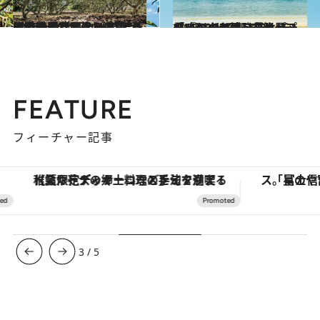
2026.6.10
【見たことのないハワイ】満開プルメリアの“花のアーチ”と“花の絨毯”が同時に現れるノースショアの絶景農園へ
旅＆お出かけ
2026.6.5
【ハワイを再発見】「『ジュラシック・パーク』のロケ地」だけじゃない！クアロア ランチの“知る人ぞ知る”絶景プライベートビーチへ
旅＆お出かけ
FEATURE
フィーチャー記事
【夏限定ディナーコース】旬を迎える稚鮎や花ズッキーニなどをイタリア・トスカーナの郷土料理の手法で満喫！
3
/
5