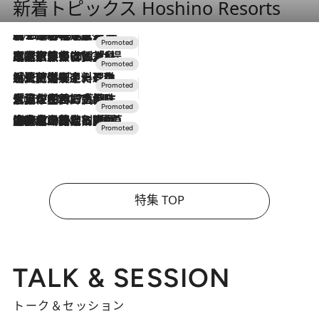
新着トピックス Hoshino Resorts
2026.8.7
【トンボの足水浴】ヒノキの香りに包まれて涼感マックス！約13℃の湧水かけ流しを避暑地「星野温泉 トンボの湯」で体験
2026.7.31
【ホテル帰省】という選択肢をOMOが提案。家族とほどよい距離を保つには「昼は実家、夜は気兼ねなくホテルで！」
2026.7.24
【夏限定ディナーコース】旬を迎える稚鮎や花ズッキーニなどをイタリア・トスカーナの郷土料理の手法で満喫！
2026.7.17
「土佐和ハーブかき氷」がOMO7高知に登場！生姜、山椒、大葉など目にも舌にも涼を呼ぶ郷土の味
2026.7.10
NEW OPEN！【界 草津】名湯の地に誕生。趣の異なる2種の温泉と上州ならではの会席・蕎麦割烹など美食を味わう究極の癒やし旅
特集 TOP
TALK & SESSION
トーク＆セッション