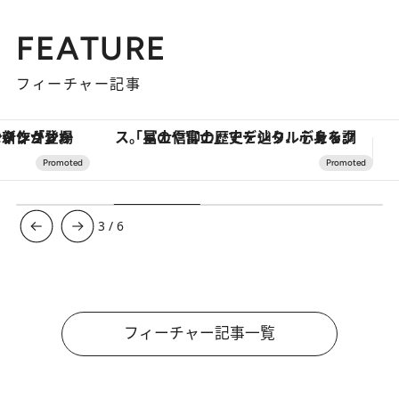
FEATURE
フィーチャー記事
「星のや富士」でデジタルデトックス。冨士信仰の歴史を辿り、心身を調える。
【銀座で出合う最旬美容】美髪ケアや上質な眠
3
/
6
フィーチャー記事一覧