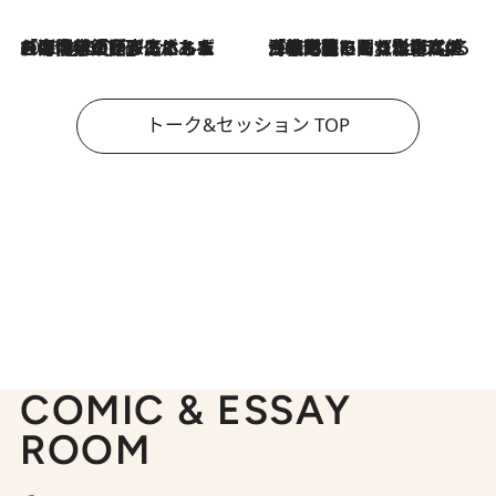
2026.8.3
「今後値上げがあるとすれば…」「リスクがあるのは今年の冬」エネルギー専門家が語る、ホルムズ海峡封鎖が家庭にもたらす“ある心配”
2026.8.3
「住宅建てられない…」「サーチャージ料の高値が続いている」ホルムズ海峡封鎖による影響はいつまで続く？《エネルギー専門家に聞く“どうなる日本の暮らし”》
トーク&セッション TOP
COMIC & ESSAY
ROOM