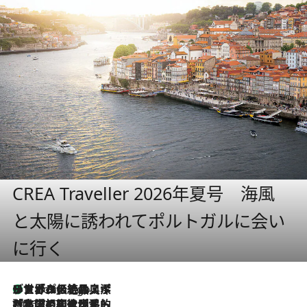
CREA Traveller 2026年夏号 海風
と太陽に誘われてポルトガルに会い
に行く
リスボンの絶品スイーツ「パステル・デ・ナタ」とは？ポルトガル伝統の奥深い世界へ
8 Hours Ago
2026.7.27
「私の祖国はポルトガル語です」国民的詩人フェルナンド・ペソアと、彼が愛した文学の街を歩く