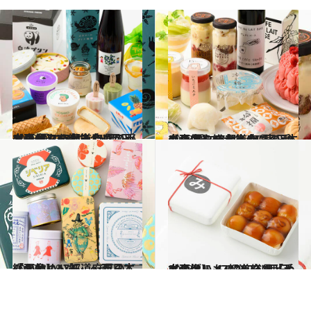
2023.7.23
【画像】47都道府県の手土産 夏にうれしい！ ひんやりおやつ大集合 “西日本エリアを総まとめ”
グルメ
2023.7.14
【画像】47都道府県の手土産 夏にうれしい！ ひんやりおやつ大集合 “東日本エリアを総まとめ”
グルメ
2022.3.19
【画像】47都道府県の「かわいい缶」～西日本総まとめ～
グルメ
2023.1.5
【画像】 47都道府県「手土産グルメ」2023 “西日本の旨いもの”を総まとめ
グルメ