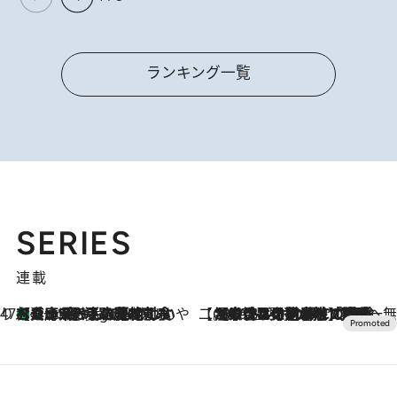
ランキング一覧
SERIES
連載
47都道府県の手みやげ ひんやりスイーツで夏を満喫
【兵庫県】この夏絶対食べたい 冷やしておいしいおやつ3選 淡路島の恵みをジェラートに集約
8 Hours Ago
【CREA×星野リゾート】唯一無二。癒しと発見が待つ場所へ
2026.8.7
【トンボの足水浴】ヒノキの香りに包まれて涼感マックス！約13℃の湧水かけ流しを避暑地「星野温泉 トンボの湯」で体験