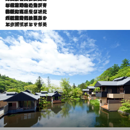
2026.7.26
ポルトガル近海が育む極上の海の幸。キリリと冷えた白ワインと愉しむ、シーフード専門店の贅沢
2026.7.22
伝統の味をモダンに昇華。高感度な地元客が集う、リスボンの最旬ガストロノミー
2026.7.21
大航海時代の栄華から、震災、独裁、そして革命へ。ポルトガル・首都リスボンの石畳に刻まれた「歴史の光と影」
2026.7.13
エッセイ・ヤマザキマリ「慎ましくも美しき国 ポルトガル」