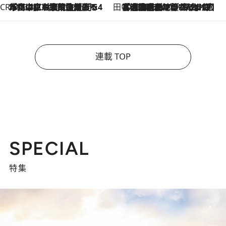
CREA'S CHOICE
2026.8.7
「立川にも歌舞伎があるんだよ」 片岡仁左衛門・市川中車ら豪華座組みで4年目の立川立飛歌舞伎へ
田中稲の勝手に再ブーム
2026.8.7
「湘南乃風に憧れて」観客大盛上がりの“タオル回し”に、ラッパー顔負けの高速歌唱まで…さだまさし（74）のアグレッシブすぎる現在地
連載 TOP
SPECIAL
特集