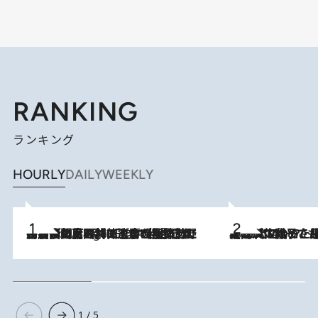
RANKING
ランキング
HOURLY
DAILY
WEEKLY
「最後に見られてよかった」上野動物園の東園パンダ舎が解体前に特別公開。8月16日まで延長されたパネル展と共に辿る“半世紀”のパンダ飼育《解体工事の図面あり》
8 Hours Ago
2026.8.5
【阿川佐和子さんの年とる力】なぜ70代で始めた趣味は“こんなに楽しい”のか？ ピアノ、俳句…スランプに陥っても続けられる“ある秘訣”とは
1 / 5