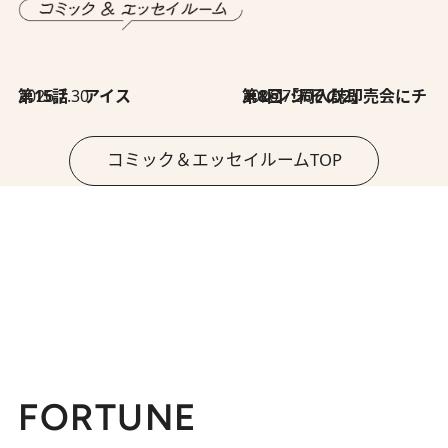
2026.7.30
第15話 アイス
2026.7.30
第8回「同人誌即売会にチャレンジ その2」
コミック＆エッセイルームTOP
FORTUNE