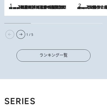
「最後に見られてよかった」上野動物園の東園パンダ舎が解体前に特別公開。8月16日まで延長されたパネル展と共に辿る“半世紀”のパンダ飼育《解体工事の図面あり》
2026.8.8
2026.8.5
【阿川佐和子さんの年とる力】なぜ70代で始めた趣味は“こんなに楽しい”のか？ ピアノ、俳句…スランプに陥っても続けられる“ある秘訣”とは
1 / 5
ランキング一覧
SERIES