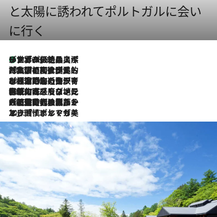
と太陽に誘われてポルトガルに会い
に行く
リスボンの絶品スイーツ「パステル・デ・ナタ」とは？ポルトガル伝統の奥深い世界へ
2026.8.8
2026.7.27
「私の祖国はポルトガル語です」国民的詩人フェルナンド・ペソアと、彼が愛した文学の街を歩く
2026.7.26
ポルトガル近海が育む極上の海の幸。キリリと冷えた白ワインと愉しむ、シーフード専門店の贅沢
2026.7.22
伝統の味をモダンに昇華。高感度な地元客が集う、リスボンの最旬ガストロノミー
2026.7.21
大航海時代の栄華から、震災、独裁、そして革命へ。ポルトガル・首都リスボンの石畳に刻まれた「歴史の光と影」
2026.7.13
エッセイ・ヤマザキマリ「慎ましくも美しき国 ポルトガル」