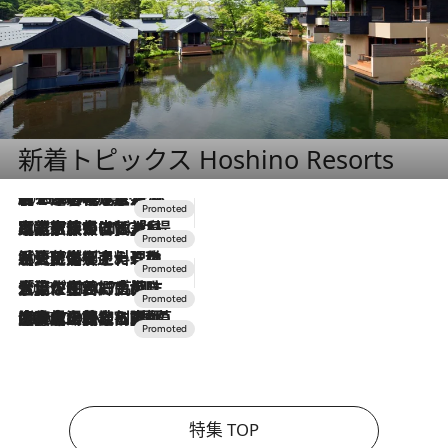
新着トピックス Hoshino Resorts
2026.8.7
【トンボの足水浴】ヒノキの香りに包まれて涼感マックス！約13℃の湧水かけ流しを避暑地「星野温泉 トンボの湯」で体験
2026.7.31
【ホテル帰省】という選択肢をOMOが提案。家族とほどよい距離を保つには「昼は実家、夜は気兼ねなくホテルで！」
2026.7.24
【夏限定ディナーコース】旬を迎える稚鮎や花ズッキーニなどをイタリア・トスカーナの郷土料理の手法で満喫！
2026.7.17
「土佐和ハーブかき氷」がOMO7高知に登場！生姜、山椒、大葉など目にも舌にも涼を呼ぶ郷土の味
2026.7.10
NEW OPEN！【界 草津】名湯の地に誕生。趣の異なる2種の温泉と上州ならではの会席・蕎麦割烹など美食を味わう究極の癒やし旅
特集 TOP