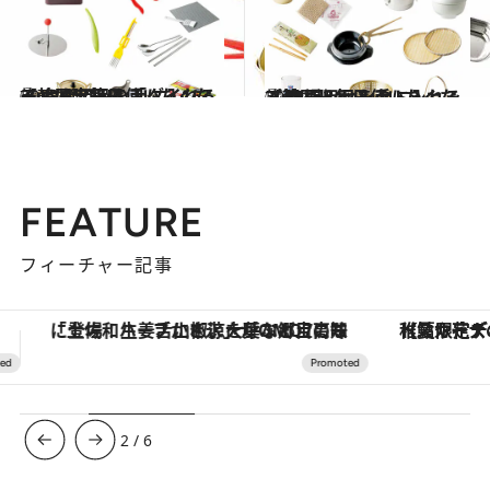
2023.5.23
【韓国】毎日使いたくなる 台所用品を手に入れる① おなじみの「ダイソー」は宝箱!?
旅＆お出かけ
2023.5.24
【韓国】毎日使いたくなる 台所用品を手に入れる② 市場＆セレクトショップ篇
旅＆お出かけ
FEATURE
フィーチャー記事
【夏限定ディナーコース】旬を迎える稚鮎や花ズッキーニなどをイタリア・トスカーナの郷土料理の手法で満喫！
3
/
6