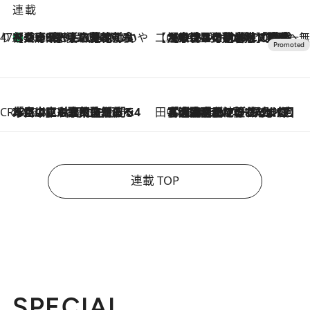
連載
47都道府県の手みやげ ひんやりスイーツで夏を満喫
【兵庫県】この夏絶対食べたい 冷やしておいしいおやつ3選 淡路島の恵みをジェラートに集約
2026.8.8
【CREA×星野リゾート】唯一無二。癒しと発見が待つ場所へ
2026.8.7
【トンボの足水浴】ヒノキの香りに包まれて涼感マックス！約13℃の湧水かけ流しを避暑地「星野温泉 トンボの湯」で体験
CREA'S CHOICE
2026.8.7
「立川にも歌舞伎があるんだよ」 片岡仁左衛門・市川中車ら豪華座組みで4年目の立川立飛歌舞伎へ
田中稲の勝手に再ブーム
2026.8.7
「湘南乃風に憧れて」観客大盛上がりの“タオル回し”に、ラッパー顔負けの高速歌唱まで…さだまさし（74）のアグレッシブすぎる現在地
連載 TOP
SPECIAL