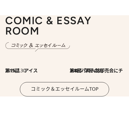
COMIC & ESSAY
ROOM
2026.7.30
第15話 アイス
2026.7.30
第8回「同人誌即売会にチャレンジ その2」
コミック＆エッセイルームTOP