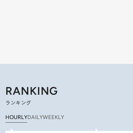
RANKING
ランキング
HOURLY
DAILY
WEEKLY