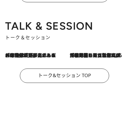
TALK & SESSION
トーク＆セッション
2026.8.3
「今後値上げがあるとすれば…」「リスクがあるのは今年の冬」エネルギー専門家が語る、ホルムズ海峡封鎖が家庭にもたらす“ある心配”
2026.8.3
「住宅建てられない…」「サーチャージ料の高値が続いている」ホルムズ海峡封鎖による影響はいつまで続く？《エネルギー専門家に聞く“どうなる日本の暮らし”》
トーク&セッション TOP