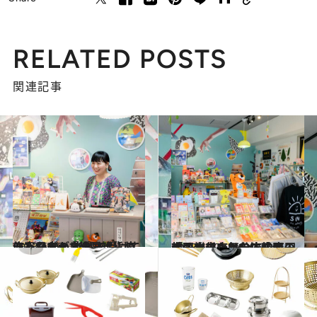
RELATED POSTS
関連記事
2023.6.17
トレンディドラマに、嵐に、SMAP。韓国雑貨の作家たちが 影響を受けてきた日本の文化
旅＆お出かけ
2023.6.17
「弘大のような店内で、 韓国へ来た気分に」高円寺の雑貨店PKPで韓国のアートシーンを体感せよ！
旅＆お出かけ