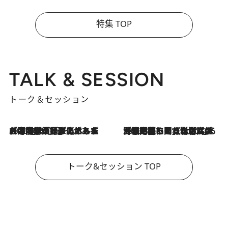
特集 TOP
TALK & SESSION
トーク＆セッション
2026.8.3
「今後値上げがあるとすれば…」「リスクがあるのは今年の冬」エネルギー専門家が語る、ホルムズ海峡封鎖が家庭にもたらす“ある心配”
2026.8.3
「住宅建てられない…」「サーチャージ料の高値が続いている」ホルムズ海峡封鎖による影響はいつまで続く？《エネルギー専門家に聞く“どうなる日本の暮らし”》
トーク&セッション TOP