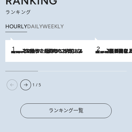
RANKING
ランキング
HOURLY
DAILY
WEEKLY
2026.8.5
【阿川佐和子さんの年とる力】なぜ70代で始めた趣味は“こんなに楽しい”のか？ ピアノ、俳句…スランプに陥っても続けられる“ある秘訣”とは
2026.8.5
【なぜ吉沢亮は「気配を消せる」のか？】興行収入208億の『国宝』を経て挑むミュージカル『ディア・エヴァン・ハンセン』。トップ俳優が舞台上でさらけ出した“孤独”とは
1 / 5
ランキング一覧