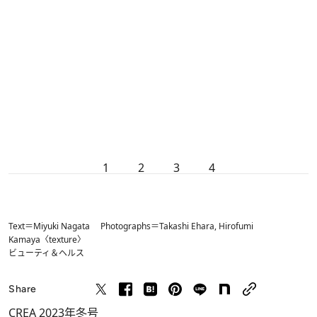
1
2
3
4
Text＝Miyuki Nagata Photographs＝Takashi Ehara, Hirofumi
Kamaya〈texture〉
ビューティ＆ヘルス
Share
CREA 2023年冬号