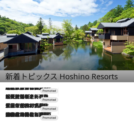
新着トピックス Hoshino Resorts
2026.7.31
【ホテル帰省】という選択肢をOMOが提案。家族とほどよい距離を保つには「昼は実家、夜は気兼ねなくホテルで！」
2026.7.24
【夏限定ディナーコース】旬を迎える稚鮎や花ズッキーニなどをイタリア・トスカーナの郷土料理の手法で満喫！
2026.7.17
「土佐和ハーブかき氷」がOMO7高知に登場！生姜、山椒、大葉など目にも舌にも涼を呼ぶ郷土の味
2026.7.10
NEW OPEN！【界 草津】名湯の地に誕生。趣の異なる2種の温泉と上州ならではの会席・蕎麦割烹など美食を味わう究極の癒やし旅