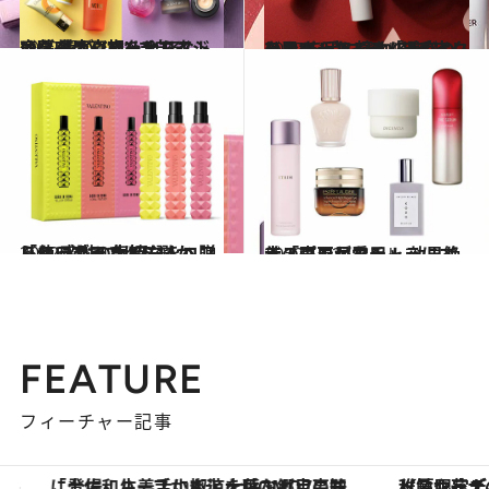
2022.11.27
オタクは、歳をとらない!? 美容ジャーナリスト 齋藤 薫が “アンチエイジング噂の真相”に迫る
ビューティ＆ヘルス
2022.11.23
ひらき＆たるみ「毛穴」をカバー！ 憧れの“毛穴レス肌”を手に入れる メイクのコツ＆アイテム選びのヒント
ビューティ＆ヘルス
2022.11.20
「使ってみてほしいから」 感謝の気持ちをコフレにこめて 大切な人へ贈りたいブランド5選
ビューティ＆ヘルス
2022.11.27
美のプロが愛用！ 効果絶大「寝不足をチャラにするスキンケア」
ビューティ＆ヘルス
FEATURE
フィーチャー記事
【夏限定ディナーコース】旬を迎える稚鮎や花ズッキーニなどをイタリア・トスカーナの郷土料理の手法で満喫！
ヴァシュロン・コンスタンタン