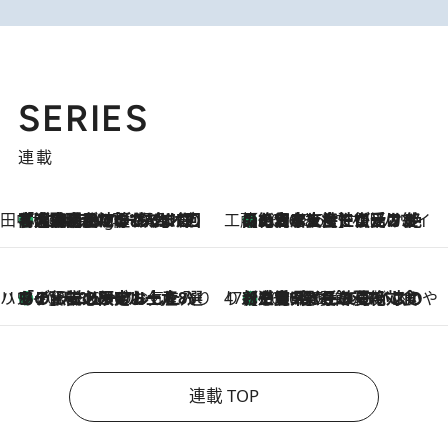
SERIES
連載
田中稲の勝手に再ブーム
「湘南乃風に憧れて」観客大盛上がりの“タオル回し”に、ラッパー顔負けの高速歌唱まで…さだまさし（74）のアグレッシブすぎる現在地
1 Hour Ago
工藤まやのおもてなしハワイ
【ハワイ土産】ローカルの絶大な支持で復活！ 絶品の幻クッキー《元ファンの日本人女性が受け継いだ名店》
2026.8.6
ハワイ賢者 リサのお気に入りリスト
あの伝説の限定トートも！ リニューアルした「ディーン＆デルーカ ハワイ」で必須のお土産8選
2026.8.6
47都道府県の手みやげ ひんやりスイーツで夏を満喫
【三重県】この夏絶対食べたい 冷やしておいしいおやつ3選 お餅×アイスの新感覚スイーツ
2026.8.6
連載 TOP