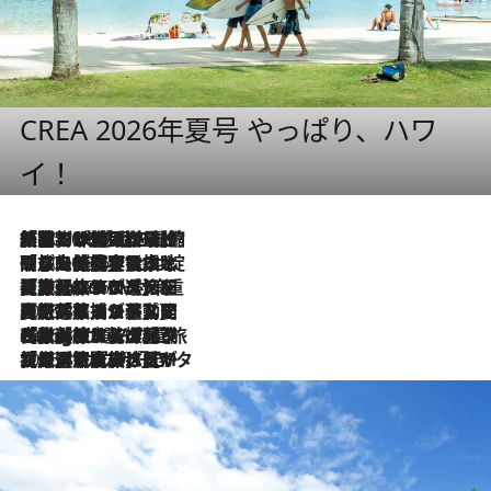
CREA 2026年夏号 やっぱり、ハワ
イ！
「荷物が増えるほど旅ストレスは増す」美容ジャーナリストがたどり着いた最終結論。“化粧品を劇的に減らす”感動の凝縮美容とは
2026.8.6
「旅先には金髪ウィッグを持参」日本と同じメイクでは損してる!? 美容ジャーナリストが提案する“掟破りの旅美容”とは
2026.8.6
【厳選旅コスメ】「身軽さ＆UV対策重視！」ヘアアーティストshucoが選んだ夏旅ベストコスメを発表【Mサイズジップ】
2026.8.6
2026.8.5
【厳選旅コスメ】国内をあちこち移動する河井菜摘が選んだ夏旅ベストコスメ発表！「リラックスアイテムはマスト」【Mサイズジップ】
2026.8.4
【厳選旅コスメ】「紫外線＆乾燥対策しながらメイク感も！」ヘア＆メイクGeorgeが選んだ夏旅ベストコスメを発表！【Mサイズジップ】
2026.8.3
【厳選旅コスメ】「保湿もタイパ重視！」“サウナ好き”タレント清水みさとが愛用する夏旅ベストコスメを発表！【Mサイズジップ】