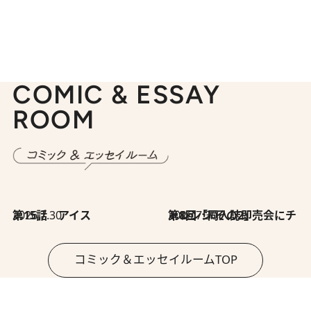
COMIC & ESSAY
ROOM
2026.7.30
第15話 アイス
2026.7.30
第8回「同人誌即売会にチャレンジ その2」
コミック＆エッセイルームTOP