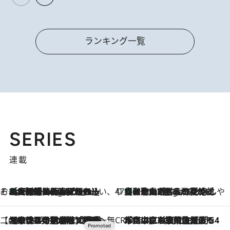
ランキング一覧
SERIES
連載
そおだよおこの関西おいしい、おやつ紀行
［大阪府箕面市］一皿一皿目の前で仕上げられる、料理を巧みに組み込んだアシェットデセールコース「ミチル アシェット デセール（Michiru assiette dessert）」
4 Hours Ago
47都道府県の手みやげ ひんやりスイーツで夏を満喫
【和歌山県】この夏絶対食べたい 冷やしておいしいおやつ3選 みかんがごろっと丸ごと入ったジュレ
4 Hours Ago
【CREA×星野リゾート】唯一無二。癒しと発見が待つ場所へ
2026.8.7
【トンボの足水浴】ヒノキの香りに包まれて涼感マックス！約13℃の湧水かけ流しを避暑地「星野温泉 トンボの湯」で体験
CREA'S CHOICE
2026.8.7
「立川にも歌舞伎があるんだよ」 片岡仁左衛門・市川中車ら豪華座組みで4年目の立川立飛歌舞伎へ