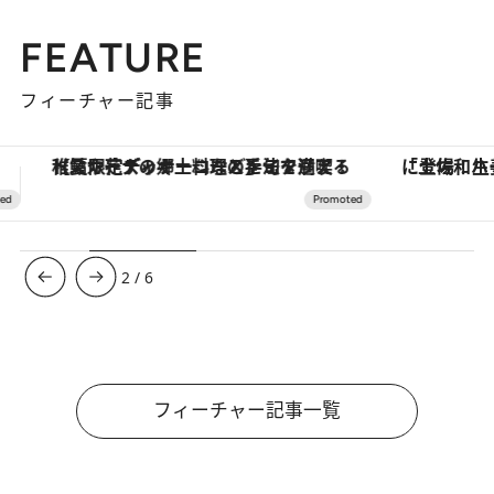
FEATURE
フィーチャー記事
「土佐和ハーブかき氷」がOMO7高知に登場！生姜、山椒、大葉など目にも舌にも涼を呼ぶ郷土の味
【銀座で出合う最旬美容】美髪ケアや上質な眠
3
/
6
フィーチャー記事一覧