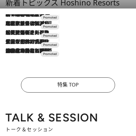
新着トピックス Hoshino Resorts
2026.8.7
【トンボの足水浴】ヒノキの香りに包まれて涼感マックス！約13℃の湧水かけ流しを避暑地「星野温泉 トンボの湯」で体験
2026.7.31
【ホテル帰省】という選択肢をOMOが提案。家族とほどよい距離を保つには「昼は実家、夜は気兼ねなくホテルで！」
2026.7.24
【夏限定ディナーコース】旬を迎える稚鮎や花ズッキーニなどをイタリア・トスカーナの郷土料理の手法で満喫！
2026.7.17
「土佐和ハーブかき氷」がOMO7高知に登場！生姜、山椒、大葉など目にも舌にも涼を呼ぶ郷土の味
2026.7.10
NEW OPEN！【界 草津】名湯の地に誕生。趣の異なる2種の温泉と上州ならではの会席・蕎麦割烹など美食を味わう究極の癒やし旅
特集 TOP
TALK & SESSION
トーク＆セッション