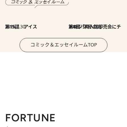
2026.7.30
第15話 アイス
2026.7.30
第8回「同人誌即売会にチャレンジ その2」
コミック＆エッセイルームTOP
FORTUNE