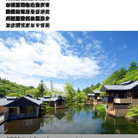
2026.7.26
ポルトガル近海が育む極上の海の幸。キリリと冷えた白ワインと愉しむ、シーフード専門店の贅沢
2026.7.22
伝統の味をモダンに昇華。高感度な地元客が集う、リスボンの最旬ガストロノミー
2026.7.21
大航海時代の栄華から、震災、独裁、そして革命へ。ポルトガル・首都リスボンの石畳に刻まれた「歴史の光と影」
2026.7.13
エッセイ・ヤマザキマリ「慎ましくも美しき国 ポルトガル」