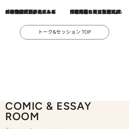
2026.8.3
「今後値上げがあるとすれば…」「リスクがあるのは今年の冬」エネルギー専門家が語る、ホルムズ海峡封鎖が家庭にもたらす“ある心配”
2026.8.3
「住宅建てられない…」「サーチャージ料の高値が続いている」ホルムズ海峡封鎖による影響はいつまで続く？《エネルギー専門家に聞く“どうなる日本の暮らし”》
トーク&セッション TOP
COMIC & ESSAY
ROOM