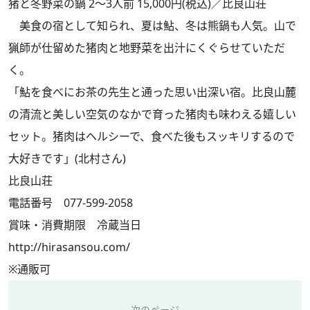
猪と冬野菜の鍋 2～3人前 15,000円(税込)／比良山荘
美食の宿として知られ、夏は鮎、冬は熊鍋も人気。山で
猟師が仕留めた猪肉と地野菜を出汁にくぐらせていただ
く。
「鮎を食べにお茶の先生と通った思い出深い宿。比良山麓
の清流と美しい空気のなかで育った猪肉も味わえる嬉しい
セット。猪肉はヘルシーで、食べた後もスッキリするので
大好きです」(北村さん)
比良山荘
電話番号 077-599-2058
賞味・消費期限 冷蔵当日
http://hirasansou.com/
※通販可
次のページ