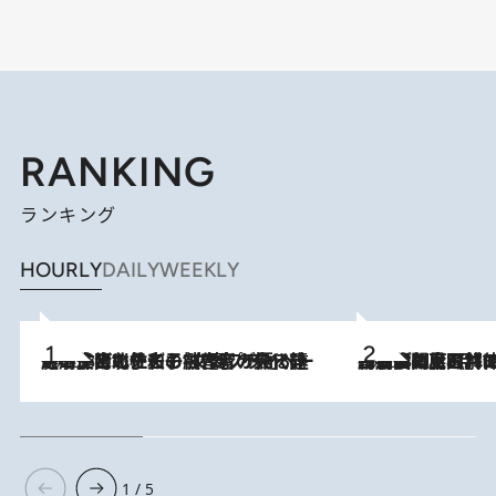
RANKING
ランキング
HOURLY
DAILY
WEEKLY
2026.8.3
《「文士の子ども被害者の会」発足！》阿川佐和子（72）が語る遠藤周作に北杜夫、劇作家・矢代静一の子どもたちの“文豪プライベート事件簿”
2026.8.8
「最後に見られてよかった」上野動物園の東園パンダ舎が解体前に特別公開。8月16日まで延長されたパネル展と共に辿る“半世紀”のパンダ飼育《解体工事の図面あり》
1 / 5