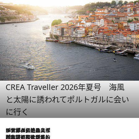
CREA Traveller 2026年夏号 海風
と太陽に誘われてポルトガルに会い
に行く
2026.8.8
リスボンの絶品スイーツ「パステル・デ・ナタ」とは？ポルトガル伝統の奥深い世界へ
2026.7.27
「私の祖国はポルトガル語です」国民的詩人フェルナンド・ペソアと、彼が愛した文学の街を歩く