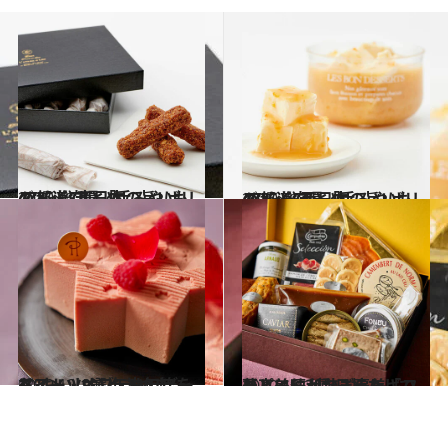
2020.12.7
47都道府県「手みやげリスト」 “東日本の旨いもの”を総まとめ
グルメ
2020.12.7
47都道府県「手みやげリスト」 “西日本の旨いもの”を総まとめ
グルメ
2020.12.19
ベスト・オブ・ホリデースイーツ9選 年末年始も“おいしいときめき”を♡
グルメ
2020.12.20
夢と美味が詰まった「ハンパー」4種 日持ちして最高に便利なご褒美ギフト
グルメ