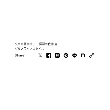
文＝齊藤奈津子 撮影＝佐藤 亘
グルメ
ライフスタイル
Share