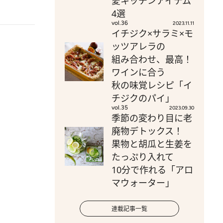
愛キッチンアイテム
4選
vol.36
2023.11.11
イチジク×サラミ×モ
ッツアレラの
組み合わせ、最高！
ワインに合う
秋の味覚レシピ「イ
チジクのパイ」
vol.35
2023.09.30
季節の変わり目に老
廃物デトックス！
果物と胡瓜と生姜を
たっぷり入れて
10分で作れる「アロ
マウォーター」
連載記事一覧