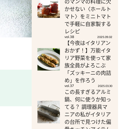
のマンマの料理に欠
かせない〈ホールト
マト〉をミニトマト
で手軽に自家製する
レシピ
vol.38
2025.09.02
【今夜はイタリアン
おかず！】万能イタ
リア野菜を使って家
族全員がよろこぶ
「ズッキーニの肉詰
め」を作ろう
vol.37
2025.03.30
この長すぎるアルミ
鍋、何に使うか知っ
てる？ 調理器具マ
ニアの私がイタリア
の台所で見つけた偏