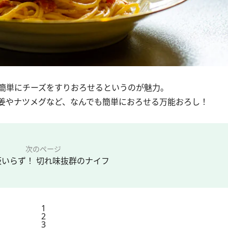
簡単にチーズをすりおろせるというのが魅力。
姜やナツメグなど、なんでも簡単におろせる万能おろし！
次のページ
板いらず！ 切れ味抜群のナイフ
1
2
3