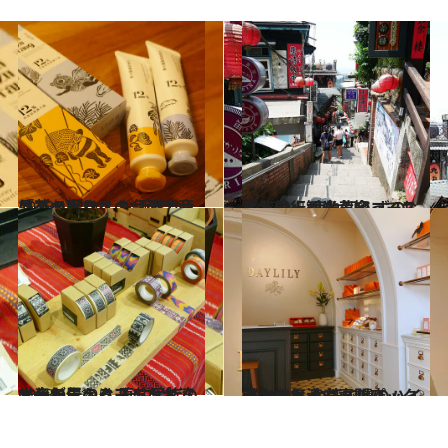
2018.11.12
コスメ好きへの台湾土産にぴったり！ お洒落な「茶の実」スキンケア商品
旅＆お出かけ
2017.9.5
台湾に行くなら知っておきたい！ 疲れ知らずの「九份」観光黄金コース
旅＆お出かけ
2018.10.19
唯一無二のクールな台湾土産が買える 原住民族の文化を伝えるブランド
旅＆お出かけ
2018.9.5
漢方フェイシャルパックが大人気 台湾で噂のハイセンスな漢方専門店
旅＆お出かけ