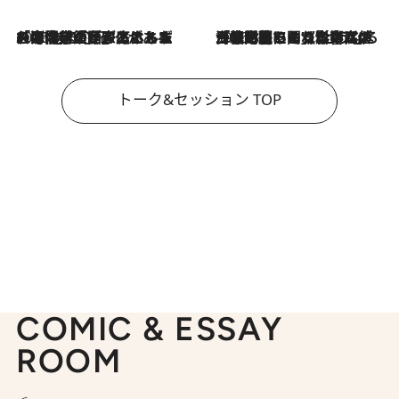
2026.8.3
「今後値上げがあるとすれば…」「リスクがあるのは今年の冬」エネルギー専門家が語る、ホルムズ海峡封鎖が家庭にもたらす“ある心配”
2026.8.3
「住宅建てられない…」「サーチャージ料の高値が続いている」ホルムズ海峡封鎖による影響はいつまで続く？《エネルギー専門家に聞く“どうなる日本の暮らし”》
トーク&セッション TOP
COMIC & ESSAY
ROOM