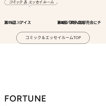
2026.7.30
第15話 アイス
2026.7.30
第8回「同人誌即売会にチャレンジ その2」
コミック＆エッセイルームTOP
FORTUNE