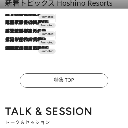
新着トピックス Hoshino Resorts
2026.8.7
【トンボの足水浴】ヒノキの香りに包まれて涼感マックス！約13℃の湧水かけ流しを避暑地「星野温泉 トンボの湯」で体験
2026.7.31
【ホテル帰省】という選択肢をOMOが提案。家族とほどよい距離を保つには「昼は実家、夜は気兼ねなくホテルで！」
2026.7.24
【夏限定ディナーコース】旬を迎える稚鮎や花ズッキーニなどをイタリア・トスカーナの郷土料理の手法で満喫！
2026.7.17
「土佐和ハーブかき氷」がOMO7高知に登場！生姜、山椒、大葉など目にも舌にも涼を呼ぶ郷土の味
2026.7.10
NEW OPEN！【界 草津】名湯の地に誕生。趣の異なる2種の温泉と上州ならではの会席・蕎麦割烹など美食を味わう究極の癒やし旅
特集 TOP
TALK & SESSION
トーク＆セッション