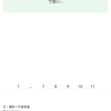
で買い...
1
...
7
8
9
10
11
文・撮影＝片倉真理