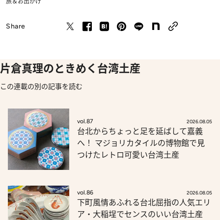
旅＆お出かけ
Share
片倉真理のときめく台湾土産
この連載の別の記事を読む
vol.87
2026.08.05
台北からちょっと足を延ばして嘉義
へ！ マジョリカタイルの博物館で見
つけたレトロ可愛い台湾土産
vol.86
2026.08.05
下町風情あふれる台北屈指の人気エリ
ア・大稲埕でセンスのいい台湾土産