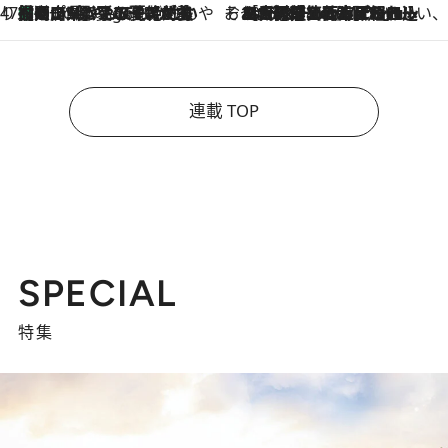
47都道府県の手みやげ ひんやりスイーツで夏を満喫
【岡山県】この夏絶対食べたい 冷やしておいしいおやつ3選 フルーツが主役のプリンやアイスが勢揃い
4 Hours Ago
そおだよおこの関西おいしい、おやつ紀行
2026.8.9
［大阪府箕面市］一皿一皿目の前で仕上げられる、料理を巧みに組み込んだアシェットデセールコース「ミチル アシェット デセール（Michiru assiette dessert）」
連載 TOP
SPECIAL
特集