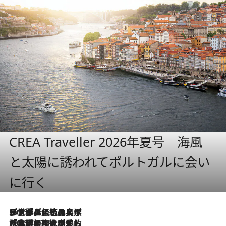
CREA Traveller 2026年夏号 海風
と太陽に誘われてポルトガルに会い
に行く
2026.8.8
リスボンの絶品スイーツ「パステル・デ・ナタ」とは？ポルトガル伝統の奥深い世界へ
2026.7.27
「私の祖国はポルトガル語です」国民的詩人フェルナンド・ペソアと、彼が愛した文学の街を歩く