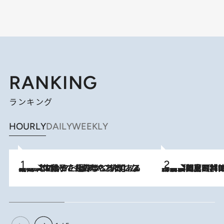
RANKING
ランキング
HOURLY
DAILY
WEEKLY
2026.8.5
【阿川佐和子さんの年とる力】なぜ70代で始めた趣味は“こんなに楽しい”のか？ ピアノ、俳句…スランプに陥っても続けられる“ある秘訣”とは
2026.8.8
「最後に見られてよかった」上野動物園の東園パンダ舎が解体前に特別公開。8月16日まで延長されたパネル展と共に辿る“半世紀”のパンダ飼育《解体工事の図面あり》