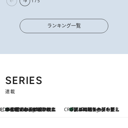
1 / 5
ランキング一覧
SERIES
連載
ビューティいいもの集め EDITORS' BEST
35℃超えの日の夜、枕にひと吹き！ BAUMのルームスプレーが、ひのきの香りで心まで解きほぐす
4 Hours Ago
CREA'S CHOICE
「眠る時刻をセットする」——眠りの前を整える、バルミューダの新しいアプローチ
4 Hours Ago