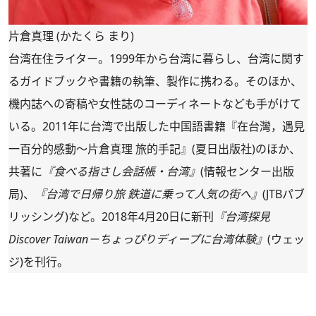
片倉真理 (かたくら まり)
台湾在住ライター。1999年から台湾に暮らし、台湾に関す
るガイドブックや書籍の執筆、製作に携わる。そのほか、
機内誌への寄稿や女性誌のコーディネートなども手がけて
いる。2011年に台湾で出版した中国語書籍『在台灣，遇見
一百分的感動～片倉真理 旅的手記』(夏日出版社)のほか、
共著に
『食べる指さし会話帳・台湾』
(情報センター出版
局)、
『台湾で日帰り旅 鉄道に乗って人気の街へ』
(JTBパブ
リッシング)など。2018年4月20日に新刊
『台湾探見
Discover Taiwan－ちょっぴりディープに台湾体験』
(ウェッ
ジ)を刊行。