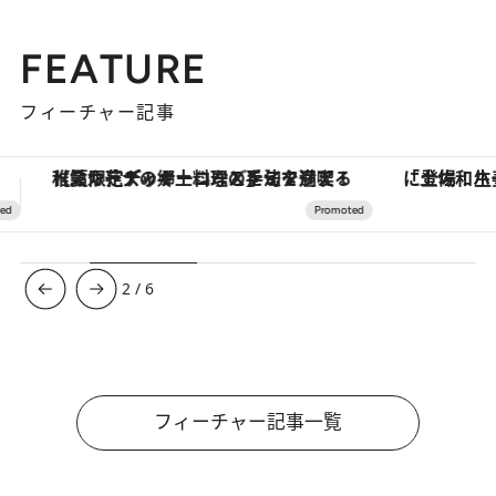
FEATURE
フィーチャー記事
「土佐和ハーブかき氷」がOMO7高知に登場！生姜、山椒、大葉など目にも舌にも涼を呼ぶ郷土の味
3
/
6
フィーチャー記事一覧