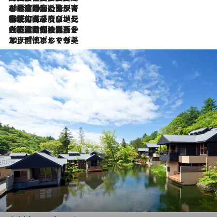
2026.7.26
ポルトガル近海が育む極上の海の幸。キリリと冷えた白ワインと愉しむ、シーフード専門店の贅沢
2026.7.22
伝統の味をモダンに昇華。高感度な地元客が集う、リスボンの最旬ガストロノミー
2026.7.21
大航海時代の栄華から、震災、独裁、そして革命へ。ポルトガル・首都リスボンの石畳に刻まれた「歴史の光と影」
2026.7.13
エッセイ・ヤマザキマリ「慎ましくも美しき国 ポルトガル」