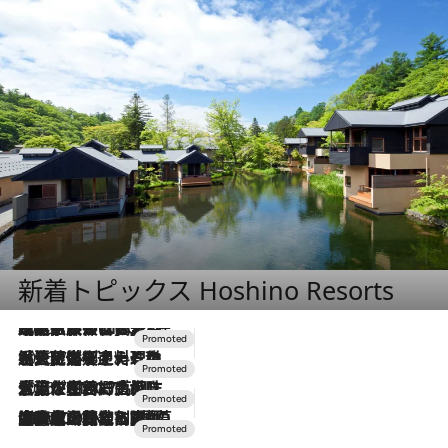
新着トピックス Hoshino Resorts
2026.7.31
【ホテル帰省】という選択肢をOMOが提案。家族とほどよい距離を保つには「昼は実家、夜は気兼ねなくホテルで！」
2026.7.24
【夏限定ディナーコース】旬を迎える稚鮎や花ズッキーニなどをイタリア・トスカーナの郷土料理の手法で満喫！
2026.7.17
「土佐和ハーブかき氷」がOMO7高知に登場！生姜、山椒、大葉など目にも舌にも涼を呼ぶ郷土の味
2026.7.10
NEW OPEN！【界 草津】名湯の地に誕生。趣の異なる2種の温泉と上州ならではの会席・蕎麦割烹など美食を味わう究極の癒やし旅