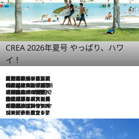
CREA 2026年夏号 やっぱり、ハワ
イ！
【厳選旅コスメ】国内をあちこち移動する河井菜摘が選んだ夏旅ベストコスメ発表！「リラックスアイテムはマスト」【Mサイズジップ】
2026.8.5
2026.8.4
【厳選旅コスメ】「紫外線＆乾燥対策しながらメイク感も！」ヘア＆メイクGeorgeが選んだ夏旅ベストコスメを発表！【Mサイズジップ】
2026.8.3
【厳選旅コスメ】「保湿もタイパ重視！」“サウナ好き”タレント清水みさとが愛用する夏旅ベストコスメを発表！【Mサイズジップ】
2026.8.2
【厳選旅コスメ】美容家・瀬戸麻実の夏旅ベストコスメを発表！「ストレスなく使えるクレンジング＆洗顔は必須」【Mサイズジップ】
2026.8.1
【厳選旅コスメ】「UV＆美白ケアはマスト！」フリーアナウンサー宇賀なつみの夏旅ベストコスメを発表！【Mサイズジップ】
2026.7.23
【リピート確定！】ハワイの名店ランチプレートとサンドイッチ、手が止まらない人気ドーナツ