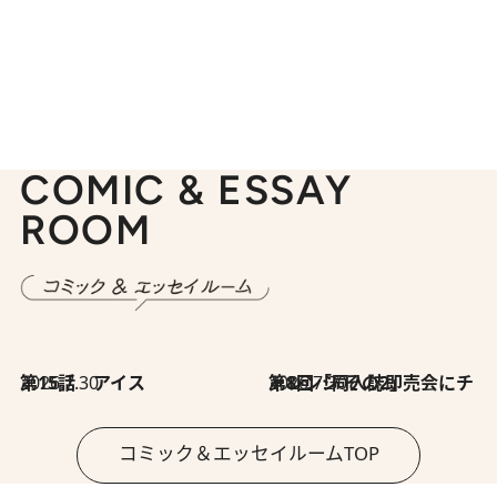
COMIC & ESSAY
ROOM
2026.7.30
第15話 アイス
2026.7.30
第8回「同人誌即売会にチャレンジ その2」
コミック＆エッセイルームTOP