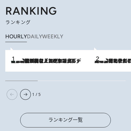
RANKING
ランキング
HOURLY
DAILY
WEEKLY
【なぜ吉沢亮は「気配を消せる」のか？】興行収入208億の『国宝』を経て挑むミュージカル『ディア・エヴァン・ハンセン』。トップ俳優が舞台上でさらけ出した“孤独”とは
2026.8.5
2026.8.3
《「文士の子ども被害者の会」発足！》阿川佐和子（72）が語る遠藤周作に北杜夫、劇作家・矢代静一の子どもたちの“文豪プライベート事件簿”
1 / 5
ランキング一覧