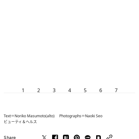
1
2
3
4
5
6
7
Text＝Noriko Masumoto(alto) Photographs＝Naoki Seo
ビューティ＆ヘルス
Share