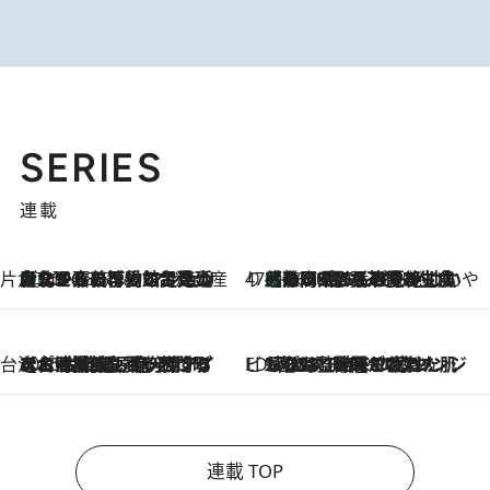
SERIES
連載
片倉真理のときめく台湾土産
台北からちょっと足を延ばして嘉義へ！ マジョリカタイルの博物館で見つけたレトロ可愛い台湾土産
2026.8.5
47都道府県の手みやげ ひんやりスイーツで夏を満喫
【静岡県】この夏絶対食べたい 冷やしておいしいおやつ3選 お茶香る生食感のふるふるゼリー
2026.8.5
台湾ぶらぶら食べ歩き
2026.8.4
【台湾夏旅】買い物するなら“台湾の原宿”西門町へ！ お土産も自分用アイテムも揃うショッピングスポット8選
ビューティいいもの集め EDITORS' BEST
2026.8.3
“落とす”時間が“癒やし”に。THREEのクレンジングは、酷暑で疲れた肌も心も整えてくれる！
連載 TOP