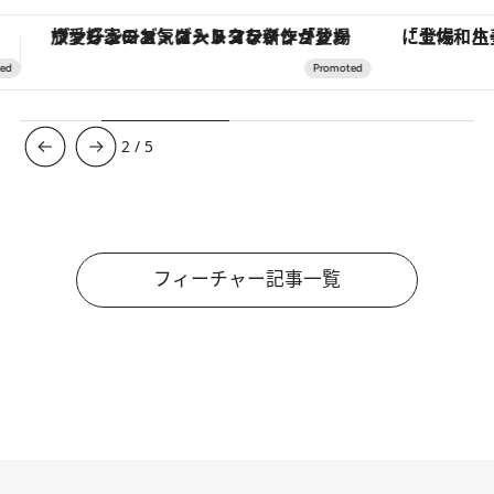
「土佐和ハーブかき氷」がOMO7高知に登場！生姜、山椒、大葉など目にも舌にも涼を呼ぶ郷土の味
3
/
5
フィーチャー記事一覧