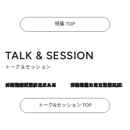
特集 TOP
TALK & SESSION
トーク＆セッション
2026.8.3
「今後値上げがあるとすれば…」「リスクがあるのは今年の冬」エネルギー専門家が語る、ホルムズ海峡封鎖が家庭にもたらす“ある心配”
2026.8.3
「住宅建てられない…」「サーチャージ料の高値が続いている」ホルムズ海峡封鎖による影響はいつまで続く？《エネルギー専門家に聞く“どうなる日本の暮らし”》
トーク&セッション TOP