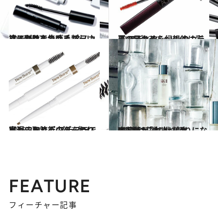
2018.6.27
塗るだけでまつ毛パーマ、つけまつ毛？ マスカラに別れを告げる新しいマスカラ
ビューティ＆ヘルス
2018.6.23
夏の目もとを幻想的に彩る アディクションのカラーマスカラ
ビューティ＆ヘルス
2018.3.30
ペンシルとパウダーのいいとこ取り！ プチプラで実現する流行のふんわり眉
ビューティ＆ヘルス
2017.3.7
齋藤薫が選ぶ化粧水BEST12「本当に頼りになる1本はこれ！」
ビューティ＆ヘルス
FEATURE
フィーチャー記事