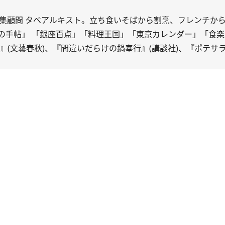
役編集顧問 タベアルキスト。立ち食いそばから割烹、フレンチか
の手帖」 「銀座百点」「料理王国」「東京カレンダー」「食
』(文藝春秋)、『間違いだらけの鍋奉行』(講談社)、『ポテサ