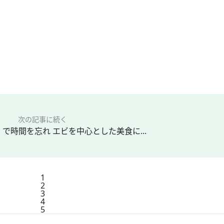
次の記事に続く
で時間を忘れ エビを中心とした美食に...
1
2
3
4
5