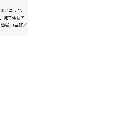
らエスニック、
楽」他で連載の
ラ酒場』(監修／