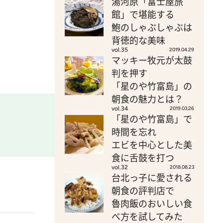
湯河原「富士屋旅
館」で堪能する
鮑のしゃぶしゃぶは
背徳的な美味
vol.35
2019.04.29
マッキー牧元が太鼓
判を押す
「星のや竹富島」の
朝食の魅力とは？
vol.34
2019.03.26
「星のや竹富島」で
時間を忘れ
エビを中心とした美
食に舌鼓を打つ
vol.32
2018.08.23
台北っ子に愛される
朝食の評判店で
魯肉飯のおいしい食
べ方を試してみた