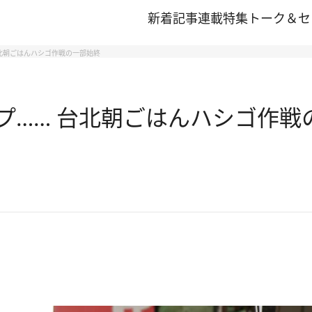
新着記事
連載
特集
トーク＆セ
台北朝ごはんハシゴ作戦の一部始終
プ…… 台北朝ごはんハシゴ作戦