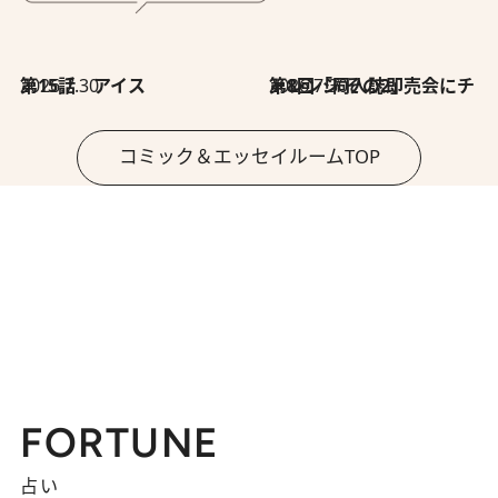
2026.7.30
第15話 アイス
2026.7.30
第8回「同人誌即売会にチャレンジ その2」
コミック＆エッセイルームTOP
FORTUNE
占い