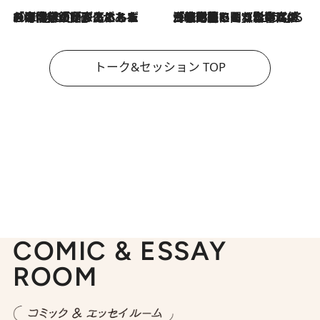
2026.8.3
「今後値上げがあるとすれば…」「リスクがあるのは今年の冬」エネルギー専門家が語る、ホルムズ海峡封鎖が家庭にもたらす“ある心配”
2026.8.3
「住宅建てられない…」「サーチャージ料の高値が続いている」ホルムズ海峡封鎖による影響はいつまで続く？《エネルギー専門家に聞く“どうなる日本の暮らし”》
トーク&セッション TOP
COMIC & ESSAY
ROOM