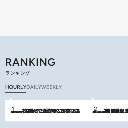
RANKING
ランキング
HOURLY
DAILY
WEEKLY
2026.8.5
【阿川佐和子さんの年とる力】なぜ70代で始めた趣味は“こんなに楽しい”のか？ ピアノ、俳句…スランプに陥っても続けられる“ある秘訣”とは
2026.8.5
【なぜ吉沢亮は「気配を消せる」のか？】興行収入208億の『国宝』を経て挑むミュージカル『ディア・エヴァン・ハンセン』。トップ俳優が舞台上でさらけ出した“孤独”とは