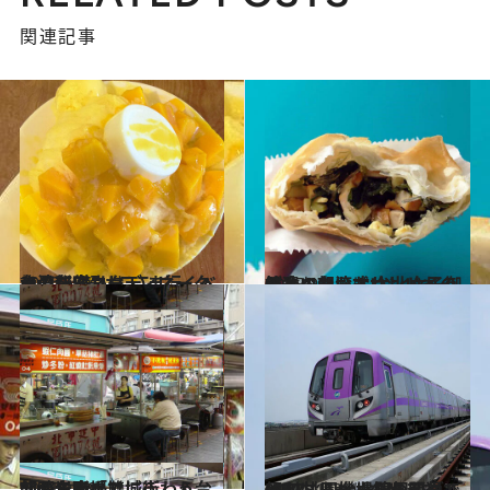
関連記事
2016.6.14
台湾在住コーディネーターの秘密ネタ いま行くべき最新3軒はここ！
旅＆お出かけ
2015.9.1
忙しい朝もおいしいものが食べたい！ 台北女子御用達の台湾式サンドイッチ
旅＆お出かけ
2011.11.9
朝から晩までにぎわう台北の名所「雙城街」＆「晴光市場」
旅＆お出かけ
2017.4.13
MRT桃園機場線の開通で便利に！ 台北駅周辺グルメストリートの歩き方
旅＆お出かけ