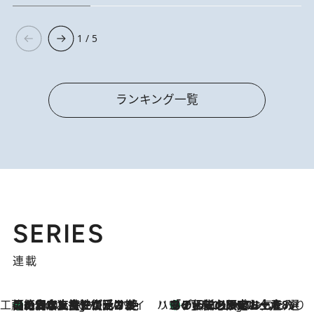
1 / 5
ランキング一覧
SERIES
連載
工藤まやのおもてなしハワイ
【ハワイ土産】ローカルの絶大な支持で復活！ 絶品の幻クッキー《元ファンの日本人女性が受け継いだ名店》
7 Hours Ago
ハワイ賢者 リサのお気に入りリスト
あの伝説の限定トートも！ リニューアルした「ディーン＆デルーカ ハワイ」で必須のお土産8選
7 Hours Ago