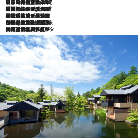
「旅先には金髪ウィッグを持参」日本と同じメイクでは損してる!? 美容ジャーナリストが提案する“掟破りの旅美容”とは
7 Hours Ago
【厳選旅コスメ】「身軽さ＆UV対策重視！」ヘアアーティストshucoが選んだ夏旅ベストコスメを発表【Mサイズジップ】
7 Hours Ago
2026.8.5
【厳選旅コスメ】国内をあちこち移動する河井菜摘が選んだ夏旅ベストコスメ発表！「リラックスアイテムはマスト」【Mサイズジップ】
2026.8.4
【厳選旅コスメ】「紫外線＆乾燥対策しながらメイク感も！」ヘア＆メイクGeorgeが選んだ夏旅ベストコスメを発表！【Mサイズジップ】
2026.8.3
【厳選旅コスメ】「保湿もタイパ重視！」“サウナ好き”タレント清水みさとが愛用する夏旅ベストコスメを発表！【Mサイズジップ】