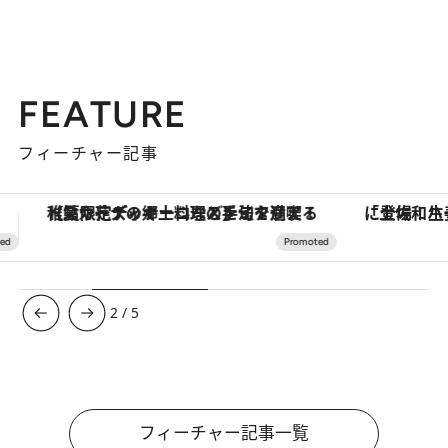
FEATURE
フィーチャー記事
「土佐和ハーブかき氷」がOMO7高知に登場！生姜、山椒、大葉など目にも舌にも涼を呼ぶ郷土の味
ヴァシュロン・コンスタンタン
3
/
5
フィーチャー記事一覧