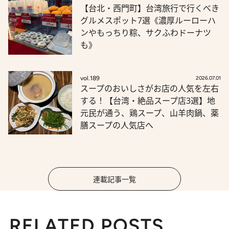
【台北・西門町】台湾旅行で行くべき
グルメスポット7選《濃厚ルーローハ
ンやもっちり粽、サクふわドーナツ
も》
vol.189
2026.07.01
スープのおいしさがお店の人気を左右
する！【台湾・絶品スープ店3選】地
元民が通う、鶏スープ、山羊肉鍋、薬
膳スープの人気店へ
連載記事一覧
RELATED POSTS