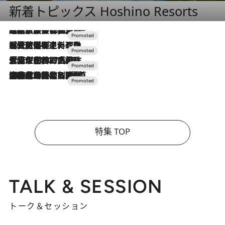
新着トピックス Hoshino Resorts
2026.7.31
【ホテル帰省】という選択肢をOMOが提案。家族とほどよい距離を保つには「昼は実家、夜は気兼ねなくホテルで！」
2026.7.24
【夏限定ディナーコース】旬を迎える稚鮎や花ズッキーニなどをイタリア・トスカーナの郷土料理の手法で満喫！
2026.7.17
「土佐和ハーブかき氷」がOMO7高知に登場！生姜、山椒、大葉など目にも舌にも涼を呼ぶ郷土の味
2026.7.10
NEW OPEN！【界 草津】名湯の地に誕生。趣の異なる2種の温泉と上州ならではの会席・蕎麦割烹など美食を味わう究極の癒やし旅
特集 TOP
TALK & SESSION
トーク＆セッション