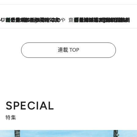
47都道府県の手みやげ ひんやりスイーツで夏を満喫
【三重県】この夏絶対食べたい 冷やしておいしいおやつ3選 お餅×アイスの新感覚スイーツ
7 Hours Ago
齋藤 薫 美容脳ルネサンス
「荷物が増えるほど旅ストレスは増す」美容ジャーナリストがたどり着いた最終結論。“化粧品を劇的に減らす”感動の凝縮美容とは
7 Hours Ago
連載 TOP
SPECIAL
特集