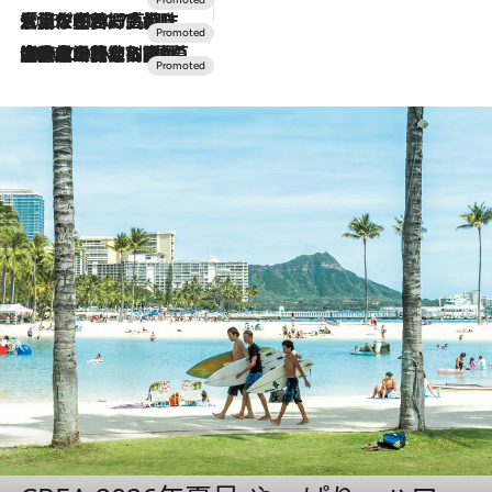
2026.7.17
「土佐和ハーブかき氷」がOMO7高知に登場！生姜、山椒、大葉など目にも舌にも涼を呼ぶ郷土の味
2026.7.10
NEW OPEN！【界 草津】名湯の地に誕生。趣の異なる2種の温泉と上州ならではの会席・蕎麦割烹など美食を味わう究極の癒やし旅