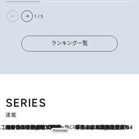
1 / 5
ランキング一覧
SERIES
連載
【CREA×星野リゾート】唯一無二。癒しと発見が待つ場所へ
【トンボの足水浴】ヒノキの香りに包まれて涼感マックス！約13℃の湧水かけ流しを避暑地「星野温泉 トンボの湯」で体験
7 Hours Ago
CREA'S CHOICE
「立川にも歌舞伎があるんだよ」 片岡仁左衛門・市川中車ら豪華座組みで4年目の立川立飛歌舞伎へ
9 Hours Ago