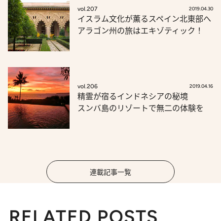
vol.207
2019.04.30
イスラム文化が薫るスペイン北東部へ
アラゴン州の旅はエキゾティック！
vol.206
2019.04.16
精霊が宿るインドネシアの秘境
スンバ島のリゾートで無二の体験を
連載記事一覧
RELATED POSTS