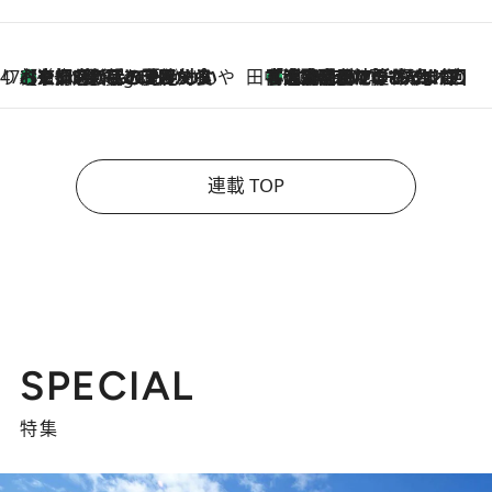
47都道府県の手みやげ ひんやりスイーツで夏を満喫
【京都府】この夏絶対食べたい 冷やしておいしいおやつ3選 ひと口目から心を掴む新緑のテリーヌ
9 Hours Ago
田中稲の勝手に再ブーム
「湘南乃風に憧れて」観客大盛上がりの“タオル回し”に、ラッパー顔負けの高速歌唱まで…さだまさし（74）のアグレッシブすぎる現在地
2026.8.7
連載 TOP
SPECIAL
特集