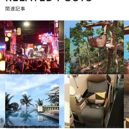
関連記事
2018.1.27
「パタヤの歌舞伎町」で女の子から ゲームに誘われたら何が待っている？
旅＆お出かけ
2017.8.12
樹上に浮かぶカゴの中で美食を堪能？ タイの極上リゾート「ソネバキリ」
旅＆お出かけ
2016.12.27
プーケットの頂点に立つ6ツ星ホテル 「トリサラ」が優雅に生まれ変わった
旅＆お出かけ
2016.1.11
エコノミーなのにビジネスクラスへ!? アップグレードされるための条件とは？
旅＆お出かけ