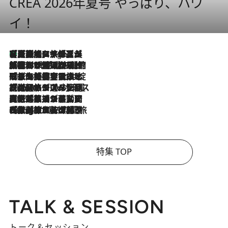
CREA 2026年夏号 やっぱり、ハワ
イ！
【厳選旅コスメ】「多機能アイテムがメイン！」旅好き美容エディターが選んだ夏旅ベストコスメを発表【Mサイズジップ】
9 Hours Ago
2026.8.6
「荷物が増えるほど旅ストレスは増す」美容ジャーナリストがたどり着いた最終結論。“化粧品を劇的に減らす”感動の凝縮美容とは
2026.8.6
「旅先には金髪ウィッグを持参」日本と同じメイクでは損してる!? 美容ジャーナリストが提案する“掟破りの旅美容”とは
2026.8.6
【厳選旅コスメ】「身軽さ＆UV対策重視！」ヘアアーティストshucoが選んだ夏旅ベストコスメを発表【Mサイズジップ】
2026.8.5
【厳選旅コスメ】国内をあちこち移動する河井菜摘が選んだ夏旅ベストコスメ発表！「リラックスアイテムはマスト」【Mサイズジップ】
2026.8.4
【厳選旅コスメ】「紫外線＆乾燥対策しながらメイク感も！」ヘア＆メイクGeorgeが選んだ夏旅ベストコスメを発表！【Mサイズジップ】
特集 TOP
TALK & SESSION
トーク＆セッション