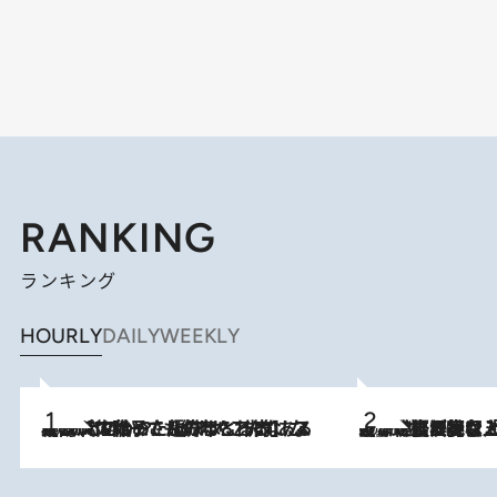
RANKING
ランキング
HOURLY
DAILY
WEEKLY
2026.8.5
【阿川佐和子さんの年とる力】なぜ70代で始めた趣味は“こんなに楽しい”のか？ ピアノ、俳句…スランプに陥っても続けられる“ある秘訣”とは
2026.8.5
【なぜ吉沢亮は「気配を消せる」のか？】興行収入208億の『国宝』を経て挑むミュージカル『ディア・エヴァン・ハンセン』。トップ俳優が舞台上でさらけ出した“孤独”とは