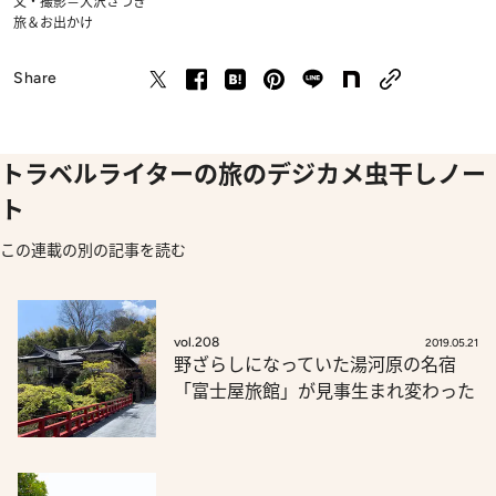
文・撮影＝大沢さつき
旅＆お出かけ
Share
トラベルライターの旅のデジカメ虫干しノー
ト
この連載の別の記事を読む
vol.208
2019.05.21
野ざらしになっていた湯河原の名宿
「富士屋旅館」が見事生まれ変わった