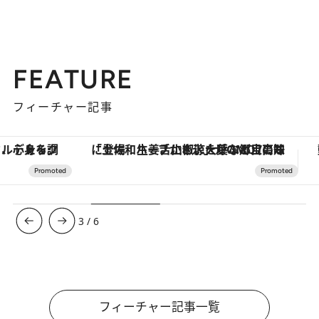
FEATURE
フィーチャー記事
「土佐和ハーブかき氷」がOMO7高知に登場！生姜、山椒、大葉など目にも舌にも涼を呼ぶ郷土の味
3
/
6
フィーチャー記事一覧