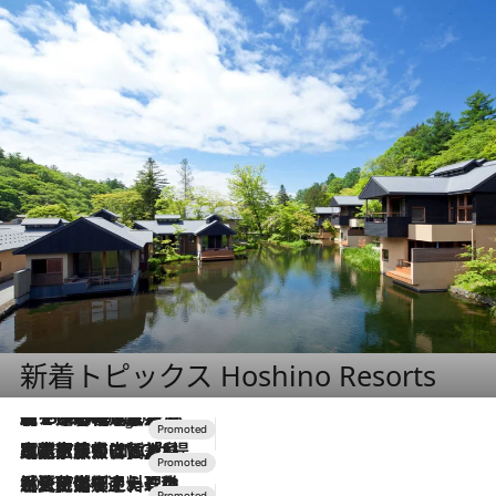
新着トピックス Hoshino Resorts
【トンボの足水浴】ヒノキの香りに包まれて涼感マックス！約13℃の湧水かけ流しを避暑地「星野温泉 トンボの湯」で体験
7 Hours Ago
2026.7.31
【ホテル帰省】という選択肢をOMOが提案。家族とほどよい距離を保つには「昼は実家、夜は気兼ねなくホテルで！」
2026.7.24
【夏限定ディナーコース】旬を迎える稚鮎や花ズッキーニなどをイタリア・トスカーナの郷土料理の手法で満喫！