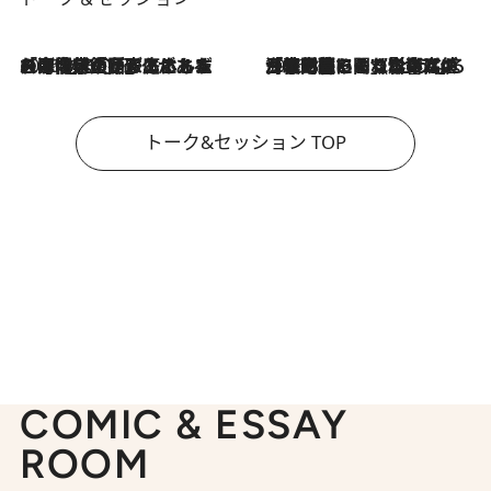
2026.8.3
「今後値上げがあるとすれば…」「リスクがあるのは今年の冬」エネルギー専門家が語る、ホルムズ海峡封鎖が家庭にもたらす“ある心配”
2026.8.3
「住宅建てられない…」「サーチャージ料の高値が続いている」ホルムズ海峡封鎖による影響はいつまで続く？《エネルギー専門家に聞く“どうなる日本の暮らし”》
トーク&セッション TOP
COMIC & ESSAY
ROOM