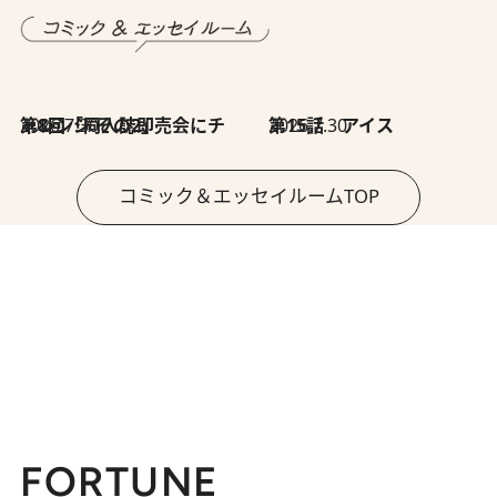
2026.7.30
第8回「同人誌即売会にチャレンジ その2」
2026.7.30
第15話 アイス
コミック＆エッセイルームTOP
FORTUNE